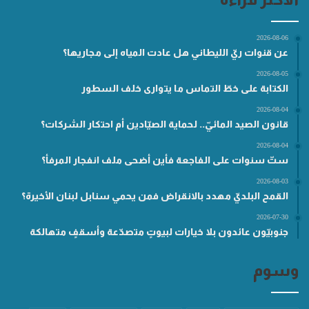
2026-08-06
عن قنوات ريّ الليطاني هل عادت المياه إلى مجاريها؟
2026-08-05
الكتابة على خطّ التماس ما يتوارى خلف السطور
2026-08-04
قانون الصيد المائيّ.. لحماية الصيّادين أم احتكار الشركات؟
2026-08-04
ستّ سنوات على الفاجعة فأين أضحى ملف انفجار المرفأ؟
2026-08-03
القمح البلديّ مهدد بالانقراض فمن يحمي سنابل لبنان الأخيرة؟
2026-07-30
جنوبيّون عائدون بلا خيارات لبيوتٍ متصدّعة وأسقفٍ متهالكة
وسوم