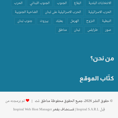
الانتخابات البلدية
البقاع
الجنوب
الجنوب اللبناني
الحرب
الحرب الاسرائيلية
الحرب الاسرائيلية على لبنان
الضاحية الجنوبية
النبطية
النزوح
الهرمل
بعلبك
بيروت
جنوب لبنان
صور
طرابلس
لبنان
مناطق
من نحن؟
كتّاب الموقع
© حقوق النشر 2026، جميع الحقوق محفوظة مناطق .نت |
تم برمجته من
قِبل Inspiral S.A.R.L
| مُستضاف بفخر
Inspiral Web Host Manager