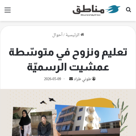
بحث عن
الق
الرئيسية
/
أحوال
تعليم ونزوح في متوسّطة
عمشيت الرسميّة
أرسل
طوني طراد
2026-05-09
بريدا
إلكترونيا