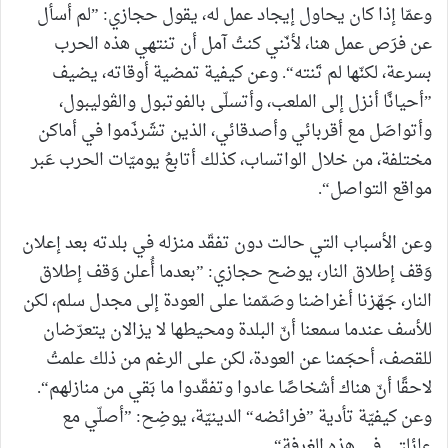
وعمّا إذا كان يحاول إيجاد عمل له، يقول حجازي: ”لم أسأل
عن فرَص عمل هنا، لأنّني كنتُ آمل أن تنتهي هذه الحرب
بسرعة، لكنّها لم تَنته“. وعن كيفية تمضية أوقاته، يضيف
”أحيانًا أنزل إلى الملعب، وأتسلّى بالفوتبول والڤوليبول،
وأتواصَل مع أقربائي وأصدقائي، الذين تشَرذَموا في أماكن
مختلفة، من خلال الواتساب، كذلك أتابعُ يوميّات الحرب عَبر
مواقع التواصل“.
وعن الأسباب التي حالت دون تفقّد منزله في بلدته بعد إعلان
وَقف إطلاق النار، يوضح حجازي: ”بعدما أُعلن وَقف إطلاق
النار، جَهّزنا أغراضنا وصَمّمنا على العودة إلى مجدل سلم، لكن
للأسف عندما سمعنا أنّ البلدة ومحيطها لا يزالان يتعرّضان
للقصف، أحجَمنا عن العودة، لكن على الرغم من ذلك علمتُ
لاحقًا أنّ هناك أشخاصًا عادوا وتفقّدوا ما بَقي من منازلهم“.
وعن كيفيّة تأدية ”فرائضه“ الدينيّة، يوضِح: ”أصلّي مع
عائلتي في هذه الغرفة“.