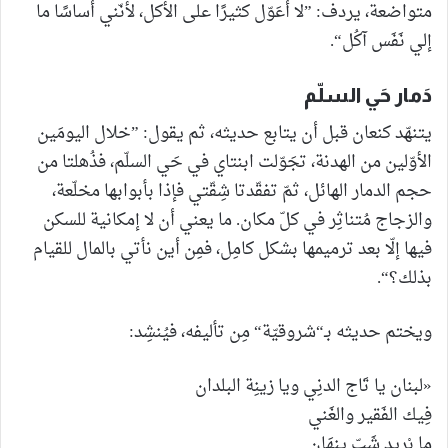
متواضعة، يردف: ”لا أعَوّل كثيرًا على الأكل، لأنّني أساسًا ما
إلي نَفَس آكُل“.
دَمار حَي السلّم
يتنهّد كنعان قبل أن يتابع حديثه، ثم يقول: ”خلال اليومَين
الأوّلين من الهدنة، تجَوّلت ابنتاي في حَي السلّم، فذُهلتا من
حجم الدمار الهائل، ثمّ تفقّدتا شِقّتي فإذا بأبوابها مخلّعة،
والزجاج مُتناثِر في كلّ مكان. ما يعني أن لا إمكانية للسكن
فيها إلّا بعد ترميمها بشكل كامِل، فمِن أين نأتي بالمال للقيام
بذلك؟“.
ويختم حديثه بـ“شروقيّة“ مِن تأليفه، فيُنشِد:
«لبنان يا تَاج الدنِي ويا زينِة البلدان
فِيك الفَقير والغَني
ما بْرِيد شَبّ ينهَان