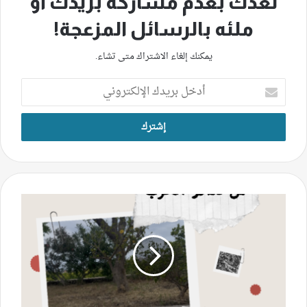
نعدك بعدم مشاركة بريدك أو
ملئه بالرسائل المزعجة!
يمكنك إلغاء الاشتراك متى تشاء.
أدخل
بريدك
الإلكتروني
طيران
حربيّ
وتهديد
بالإخلاء
وعجّة
الشومر
تسبق
غارة