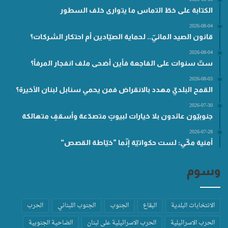
الكتابة على خطّ التماس ما يتوارى خلف السطور
2026-08-04
قانون الصيد المائيّ.. لحماية الصيّادين أم احتكار الشركات؟
2026-08-04
ستّ سنوات على الفاجعة فأين أضحى ملف انفجار المرفأ؟
2026-08-03
القمح البلديّ مهدد بالانقراض فمن يحمي سنابل لبنان الأخيرة؟
2026-07-30
جنوبيّون عائدون بلا خيارات لبيوتٍ متصدّعة وأسقفٍ متهالكة
2026-07-28
أمنية مكّي: لست حكواتيّة إنّما ”خيّاطة القصص“
وسوم
الانتخابات البلدية
البقاع
الجنوب
الجنوب اللبناني
الحرب
الحرب الاسرائيلية
الحرب الاسرائيلية على لبنان
الضاحية الجنوبية