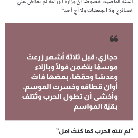
السنة الماضية، خصوصًا أنّ وزارة الزراعة لم تعوّض عليّ
خسائري ولا الجمعيّات ولا أيّ أحد“.
حجازي: قبل ثلاثة أشهر زرعتُ
موسمًا يتضمن فولًا وبازلاء
وعدسًا وحمّصًا، بعضها فاتَ
أوان قطافه وخسرت الموسم،
وأخشى أن تطول الحرب وتُتلف
بقيّة المواسم
”
لم تنتهِ الحرب كما كنتُ آمل
”