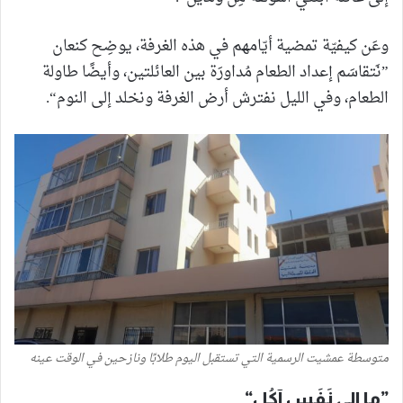
وعَن كيفيّة تمضية أيّامهم في هذه الغرفة، يوضِح كنعان
”نَتقاسَم إعداد الطعام مُداورَة بين العائلتين، وأيضًا طاولة
الطعام، وفي الليل نفترش أرض الغرفة ونخلد إلى النوم“.
متوسطة عمشيت الرسمية التي تستقبل اليوم طلابًا ونازحين في الوقت عينه
”ما إلي نَفَس آكُل“