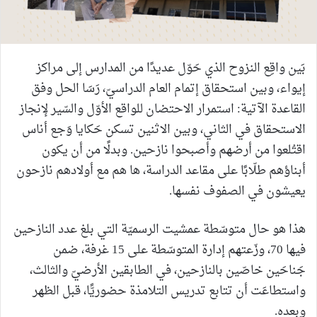
بَين واقِع النزوح الذي حَوّل عديدًا من المدارس إلى مراكز
إيواء، وبين استحقاق إتمام العام الدراسيّ، رَسَا الحل وفق
القاعدة الآتية: استمرار الاحتضان للواقع الأوّل والسّير لإنجاز
الاستحقاق في الثاني، وبين الاثنين تسكن حَكايا وَجع أناس
اقتُلعوا من أرضهم وأصبحوا نازحين. وبدلًا من أن يكون
أبناؤهم طلّابًا على مقاعد الدراسة، ها هم مع أولادهم نازحون
يعيشون في الصفوف نفسها.
هذا هو حال متوسّطة عمشيت الرسميّة التي بلغ عدد النازحين
فيها 70، وزّعتهم إدارة المتوسّطة على 15 غرفة، ضمن
جَناحَين خاصّين بالنازحين، في الطابقين الأرضيّ والثالث،
واستطاعَت أن تتابع تدريس التلامذة حضوريًّا، قبل الظهر
وبعده.