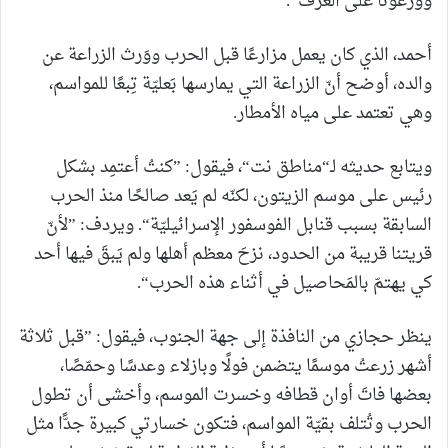
ووزّعونا على الغرَف“.
أحمد، الذي كان يعمل مزارعًا قبل الحرب ووَرث الزراعة عن
والده، أوضح أنّ الزراعة التي يمارسها بَعليّة تِبعًا للمواسم،
وهي تعتمد على مياه الأمطار.
ويتابع حديثه لـ“مناطق نت“، فيقول: ”كنتُ أعتمِد بشكل
رئيس على موسم الزيتون، لكنّه لم يَعد صالحًا منذ الحرب
السابقة بسبب قنابل الفوسفور الإسرائيليّة“. ويردف: ”لأنّ
قريتنا قريبة من الحدود، نزحَ معظم أهلها ولم يَبقَ فيها أحد
كي يهتمّ بالمَحاصيل في أثناء هذه الحرب“.
ينظر حجازي من النافذة إلى جهة الجنوب، فيقول: ”قبل ثلاثة
أشهر زرعتُ موسمًا يتضمن فولًا وبازلاء وعدسًا وحمّصًا،
بعضها فاتَ أوان قطافه وخسرت الموسم، وأخشى أن تطول
الحرب وتُتلف بقيّة المواسم، فتكون خسارتي كبيرة جدًّا مثل