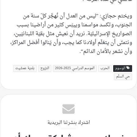
ويختم حجازي: ”ليس من العدل أن نُهجَّر كلّ سنة من
الجنوب، وتكسد مواسمنا وييبَس كثير من أراضينا بسبب
الصواريخ الإسرائيليّة. نريد أن نعيش مثل بقيّة اللبنانيّين،
ونتمنّى أن يتعَلّم أولادنا كما يجب، وأن يَنالوا أفضل المراكز،
وأن نشعر بالأمان الدائم“.
الوسوم
الحرب
الموسم الدراسي 2025-2026
النزوح
بلدية عمشيت
حي السلّم
اشترك بنشرتنا البريدية