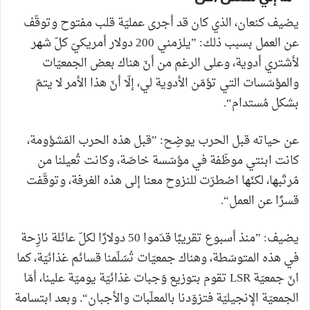
يضيف كنعان، الذي كان قد أجرى عمليّة قلب مفتوح وتوقّف
عن العمل بسبب ذلك: ”يلزمني 200 دولار أمريكيّ كلّ شهر
لأشتري أدوية، وعلى الرغم من أنّ هناك بعض الجمعيّات
والمؤسّسات التي تؤمّن الأدوية لي، إلّا أنّ هذا الأمر لا يتمّ
بشكل مُستدام“.
عن حياته قبل الحرب يوضِح: ”قبل هذه الحرب المَشؤومة،
كانت ابنتي موظّفة في مؤسّسة خاصّة، وكانت تُعيلنا من
مُرتّبها، لكنّها اضطرّت للنزوح معنا إلى هذه الغرفة، وتوقّفت
قسرًا عن العمل“.
يضيف: ”منذ أسبوع تقريبًا قدّموا 50 دولارًا لكلّ عائلة نازِحة
في هذه المتوسّطة، وهناك جمعيّات تُسَلّمنا قسائم غذائيّة، كما
انّ جمعيّة LSR تقوم بتوزيع وَجبات غذائيّة يوميّة علينا، أمّا
الجمعيّة الإنجيليّة فتزوّدنا بالمعلّبات والأجبان“. وبعد ابتسامة