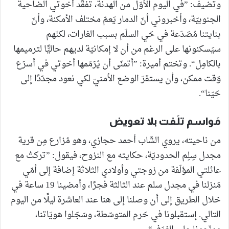
وتضيف: ”في اليوم الأوّل من الهدنة، تفقّد أخوتي الضاحية
الجنوبيّة، وأخبروني أنّ الدمار يَعمّ مختلف الأمكنة، وأنّ
بنايتنا مُصَدّعة في حَي السلّم بسبب الغارات، لكنّهم
سيَسكنونها على الرغم من أن لا إمكانيّة لديهم حاليًّا لترميمها
بالكامِل“. وتختم أميرة: ”أتمنّى أن يُرَمّمها أخوتي في أسرَع
وَقت ممكن، وأن يستقرّ الوضع الأمنيّ لكي نعود مجدّدًا إلى
حَيّنا“.
مَواسم تلَفت بلا تعويض
من ناحيته، يروي الشّاب أحمد حجازي، وهو مُزارع مِن قرية
مجدل سِلِم الحدوديّة، حكايته مع النزوح، فيقول: ”تركتُ مع
عائلتي المؤلّفة من زوجتي وأولادي الثلاثة إضافة إلى أمّي
مَنزلنا في مجدل سلم عند الثالثة فجرًا، وأمضينا 19 ساعة في
خلال الطريق إلى أن وصلنا إلى هنا عند العاشرة ليلًا من اليوم
التالي. إستقبلونا في حَرم المتوسّطة، وسَجّلوا هويّاتنا،