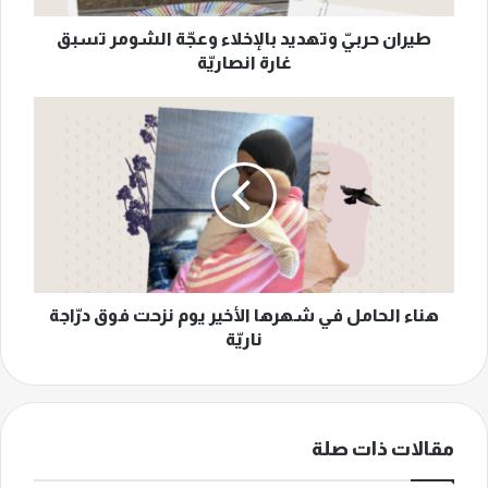
انصاريّة
طيران حربيّ وتهديد بالإخلاء وعجّة الشومر تسبق
غارة انصاريّة
هناء
الحامل
في
شهرها
الأخير
يوم
نزحت
فوق
درّاجة
ناريّة
هناء الحامل في شهرها الأخير يوم نزحت فوق درّاجة
ناريّة
مقالات ذات صلة