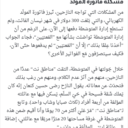
مشكلة فاتورة المولّد
من المشكلات التي تواجه النازحين، تَبرز فاتورة المولّد
الكهربائي، والتي بَلغت 300 دولار في شهر نيسان الفائت، ولم
تستطع إدارة المتوسّطة دفعها إلى الآن، على الرغم من أنّ
إدارة المتوسّطة تواصَلت بشأنها مع ”المَعنيّين“، فجاء الجواب
”أخذنا عِلمًا بذلك“؛ إلّا أنّ ”المَعنيّين“ لم يدفعوها حتّى الآن،
فكيف سيتصرّفون مَع الفواتير الأخرى؟
خلال جَولتها في المتوسّطة، التقت ”مناطق نت“ عددًا من
النازحين، منهم من آثرَ عدم الكلام، ومنهم من رغب بذلك
فتحدّث عن معاناته. يقول النازح رضى حسين كنعان إنّه كان
يَملك شّقة فسيحة في حَيّ السلّم، يَسكن فيها مع عائلته
المؤلفة من أربعة أفراد (ثلاث صبايا وشاب واحد). وتابع
لـ“مناطق نت“: ”مَرّ عَليّ أكثر من 70 يومًا وأنا أقيم ضمن هذه
المتوسّطة في غرفة مساحتها 20 مترًا مربّعًا مع عائلتي، إضافة
إلى عائلة ابنتي المؤلّفة مِن ولدَين“.