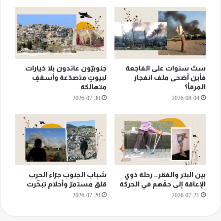
ستّ سنوات على الفاجعة
جنوبيّون عائدون بلا خيارات
فأين أضحى ملف انفجار
لبيوتٍ متصدّعة وأسقفٍ
المرفأ؟
متهالكة
2026-07-30
2026-08-04
بين البتر والفقر.. رحلة ذوي
شباب الجنوب جرّاء الحرب
الإعاقة إلى حقّهم في الحركة
قلق مستمرّ وأحلام تبخّرت
2026-07-20
2026-07-21