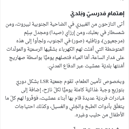
إهتمام مَدرسيّ وبَلديّ
أتى النازحون من الغبيري في الضاحية الجنوبية لبيروت، ومن
شمسطار في بعلبك، ومن إرزاي (صيدا) ومجدل سِلِم
(مرجعيون)، وبَافليه (صور) في الجنوب، ولجأوا إلى هذه
المتوسّطة التي أمّنَت لهم الكهرباء بشقّيها الرسميّة والمولّدات
على مَدار الساعة، أمّا المياه فتصلهم يوميًّا بواسطة صهاريج
أمّنتها بلديّة عمشيت عبر الدفاع المدنيّ.
وبخصوص تأمين الطعام، تقوم جمعيّة LSR بشكل دوريّ
بتوزيع وجبة غذائيّة كاملة يوميًّا لكلّ نازح، إضافة إلى
مُبادرات فرديّة عديدة قام بها أبناء عمشيت، فوَفّروا لهم كلّ ما
يتعَلّق بأدوات الطبخ والجَلي والغسيل، وكذلك احتياجات
الأطفال من حليب وغيره.