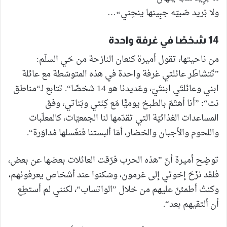
ولا بْريد صَبيّه جبِينها ينحِني»…
14 شخصًا في غرفة واحدة
من ناحيتها، تقول أميرة كنعان النازحة من حَي السلّم:
”تَتشاطَر عائلتي غرفة واحدة في هذه المتوسّطة مع عائلة
ابني وعائلتَي ابنتَيّ، وعَديدنا هو 14 شخصًا“. تتابع لـ“مناطق
نت“: ”أنا أهتَمّ بالطبخ يوميًّا مَع كِنّتي وبَناتي، وفق
المساعدات الغذائيّة التي تقدّمها لنا الجمعيّات، كالمعلّبات
واللحوم والأجبان والخضار، أمّا ألبستنا فنغَسلها مُداوَرة“.
توضِح أميرة أنّ ”هذه الحرب فرّقت العائلات بعضها عن بعض،
فلقد نزَحَ إخوتي إلى عَرمون، وسَكنوا عند أشخاص يعرفونهم،
وكنتُ أطمئنّ عليهم من خلال ”الواتساب“، لكنني لم أستطِع
أن ألتقيهم بعد“.