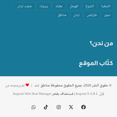
النبطية
النزوح
الهرمل
بعلبك
بيروت
جنوب لبنان
صور
طرابلس
لبنان
مناطق
من نحن؟
كتّاب الموقع
© حقوق النشر 2026، جميع الحقوق محفوظة مناطق .نت |
تم برمجته من
قِبل Inspiral S.A.R.L
| مُستضاف بفخر
Inspiral Web Host Manager
فيسبوك
‫X
انستقرام
‫TikTok
واتساب