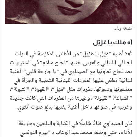
الفنانة وداد
آه منك يا غزيّل
تُعدّ أغنية ”ميّل يا غزيل“ من الأغاني المكرّسة في التراث
الغنائي اللبناني والعربي. غنتها ”نجاح سلام“ في الستينيات
بعد نجاح تعاونها مع الصيداوي في ”يا جارحة قلبي“. أغنية
لبنانية تطغى عليها المفردات اللبنانية الشعبية والجرأة في
مضمونها ودعوتها. مفردات مثل ”ميّل“، ”القهوة“، ”التبولة“،
”الشباك“، ”القيولة“، وغيرها من المفردات التي كانت جديدة
وغريبة في صوغها داخل أغنية يغنيها بدلع صوت أنثوي.
كان الصيداوي فنّانًا شاملًا في الكتابة والتلحين وطريقة
الأداء، حتى وصفه محمد عبد الوهاب بـ ”بيرم التونسي