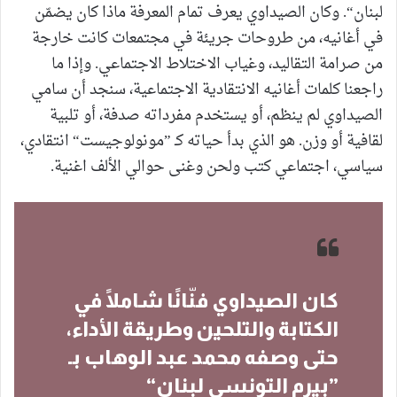
لبنان“. وكان الصيداوي يعرف تمام المعرفة ماذا كان يضمّن
في أغانيه، من طروحات جريئة في مجتمعات كانت خارجة
من صرامة التقاليد، وغياب الاختلاط الاجتماعي. وإذا ما
راجعنا كلمات أغانيه الانتقادية الاجتماعية، سنجد أن سامي
الصيداوي لم ينظم، أو يستخدم مفرداته صدفة، أو تلبية
لقافية أو وزن. هو الذي بدأ حياته كـ ”مونولوجيست“ انتقادي،
سياسي، اجتماعي كتب ولحن وغنى حوالي الألف اغنية.
كان الصيداوي فنّانًا شاملًا في
الكتابة والتلحين وطريقة الأداء،
حتى وصفه محمد عبد الوهاب بـ
”بيرم التونسي لبنان“