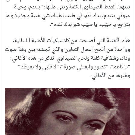
بينهما. التقط الصيداوي الكلمة وبنى عليها: ”بتندم، وحياة
عيوني بتندم/ بدك تقهرني طيب/ غبلك شي غيبة وجرّب/ ولما
بترجع ياحبيّب. ياحبيّب شو بدك تندم“.
هذه الأغنية التي أصبحت من كلاسيكيات الأغنية اللبنانية،
وواحدة من أنجح أعمال التعاون والذي تجسّد، بين بحّة صوت
وداد، وشفافية كلمة ولحن الصيداوي. نذكر من هذه الأغاني:
”يا ناعم“، ”تصور وابعتلي صورة“، ”لا قلبي ولا بعرفك“
وغيرها من الأغاني.