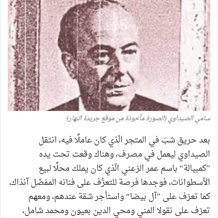
سامي الصيداوي (الصورة مأخوذة من موقع جريدة النهار)
بعد حريق شبّ في المتجر الّذي كان عاملًا فيه، انتقل
الصيداوي ليعمل في مصرف، وهناك وقعت تحت يده
”كمبيالة“ باسم عمر الزعني الّذي كان يملك محلًا لبيع
الأسطوانات، فوجدها فرصة للتعرُّف على فنانه المفضّل آنذاك،
كما تعرّف على ”آل بيضا“ واستأجر شقة عندهم، ومعهم
تعرّف على نقولا المني ومحي الدين بعيون ومحمد شامل،