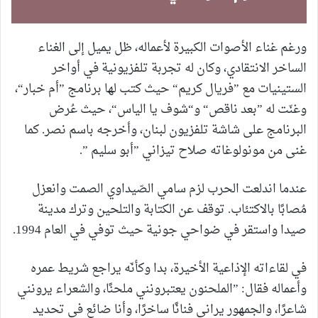
ورغم غناء الأصوات الكبيرة لأعماله، ظل يميل إلى الغناء
الساخر الانتقادي، وكان له تجربة تلفزيونية في أواخر
الستينيات مع ”فريال كريم“ حيث كتب لها برنامج ”أم خبار“،
وغنّت له ”بعد ناقص“ و“شوف يا الياس“، حيث عُرض
البرنامج على شاشة تلفزيون لبنان، وأخرجه باسم نصر. كما
غنى من مونولوغاته صلاح تيزاني ”أبو سليم ”.
عندما اندلعت الحرب لزم سامي الصّيداوي الصمت وانعزل
مُصابًا بالاكتئاب. توقف عن الكتابة والتلحين وترك مدينة
صيدا واستقر في ضواحي جونية حيث توفي في العام 1994.
في لقاءاته الإذاعية الأخيرة، بدا وكأنّه يراجع شريط عمره
وأعماله فقال: ”الملحنون يعتبرونني ملحنًا، والشعراء يرونني
شاعرًا، والجمهور يراني فنانًا ساخرًا، وأنا ضائع في تحديد