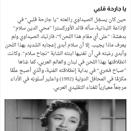
يا جارحة قلبي
حين كان يسجّل الصيداوي رائعته ”يا جارحة قلبي“ في
الإذاعة اللبنانية، سأله قائد الأوركسترا ”محي الدين سلام“
بدهشة: ”على أي مقام هذا اللحن؟“، فارتبك الصيداوي ولم
يعرف ماذا يجيب. إلا أن سلام أبدى إعجابه الشديد بهذا اللحن
وأبدى رغبته في أن تغنيها ابنته الشابة ”نجاح سلام“. وكانت
انطلاقتها بهذا اللحن في لبنان والعالم العربي، كما غناها
”صباح فخري“ في بداية إنطلاقته الفنية، والّذي أصبح علَمًا
مكرّمًا في المحافل الدولية (1992) واعتُبر أسلوبَه في الأداء
مرجعاً معيارياً للغناء التقليدي العربي.