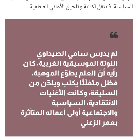
السياسية، فانتقل لكتابة وتلحين الأغاني العاطفية.
لم يدرس سامي الصيداوي
النوتة الموسيقية الغربية، كان
رأيه أنّ العلم يطوّع الموهبة،
فظل متفلّتًا يكتب ويلحّن من
السليقة، وكانت الأغنيات
الانتقادية، السياسية
والاجتماعية أولى أعماله المتأثرة
بعمر الزعني