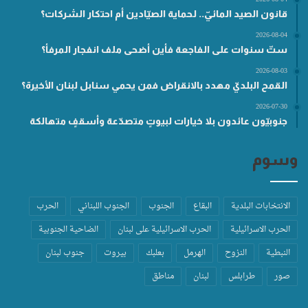
قانون الصيد المائيّ.. لحماية الصيّادين أم احتكار الشركات؟
2026-08-04
ستّ سنوات على الفاجعة فأين أضحى ملف انفجار المرفأ؟
2026-08-03
القمح البلديّ مهدد بالانقراض فمن يحمي سنابل لبنان الأخيرة؟
2026-07-30
جنوبيّون عائدون بلا خيارات لبيوتٍ متصدّعة وأسقفٍ متهالكة
وسوم
الانتخابات البلدية
البقاع
الجنوب
الجنوب اللبناني
الحرب
الحرب الاسرائيلية
الحرب الاسرائيلية على لبنان
الضاحية الجنوبية
النبطية
النزوح
الهرمل
بعلبك
بيروت
جنوب لبنان
صور
طرابلس
لبنان
مناطق