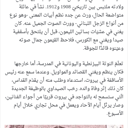
ولادته ملتبس بين تاريخيّ 1908 و1912. نشأ في عائلة
متواضعة الحال، ورث عن جده نظم أبيات المعنى -وهو نوع
من أنواع الزجل اللبناني- وورث الصوت الجميل عنه. كان
يغني في عشيّات بساتين الليمون، قبل أن يلتحق بأسقفية
صيدا ويغني مع الكورس، فلاحظ القيّمون جمال صوته
وعيّنوه قائدًا للجوقة.
تعلّمَ النوتة البيزنطية واليونانية في المدرسة، أما خارجها
فكان ينظم ويغني القصائد والمواويل. وعندما سمع عنه رئيس
الأساقفة في بيروت، استدعاه وطلب منه أن يقدّم القداس،
كان ذلك إثر وفاة والده. رحّب الصيداوي بالوظيفة الجديدة
الّتي ستسمح له بالتواجد في بيروت قريبًا من أجواء الفنانين،
وصار يرتّل أيام الآحاد ويعمل في محل تجاري خلال أيام
الأسبوع.