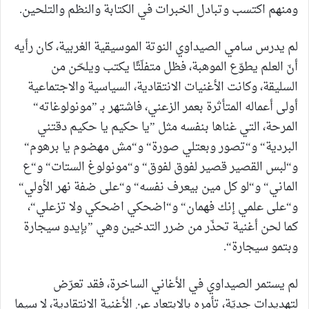
ومنهم اكتسب وتبادل الخبرات في الكتابة والنظم والتلحين.
لم يدرس سامي الصيداوي النوتة الموسيقية الغربية، كان رأيه
أنّ العلم يطوّع الموهبة، فظل متفلّتًا يكتب ويلحّن من
السليقة، وكانت الأغنيات الانتقادية، السياسية والاجتماعية
أولى أعماله المتأثرة بعمر الزعني، فاشتهر بـ ”مونولوغاته“
المرحة، التي غناها بنفسه مثل ”يا حكيم يا حكيم دقتني
البردية“ و“تصور وبعتلي صورة“ و“مش مهضوم يا برهوم“
و“لبس القصير قصير لفوق لفوق“ و“مونولوغ الستات“ و“ع
الماني“ و“لو كل مين بيعرف نفسه“ و“على ضفة نهر الأولي“
و“على علمي إنك فهمان“ و“اضحكي اضحكي ولا تزعلي“،
كما لحن أغنية تحذّر من ضرر التدخين وهي ”بإيدو سيجارة
وبتمو سيجارة“.
لم يستمر الصيداوي في الأغاني الساخرة، فقد تعرّض
لتهديدات جديّة، تأمره بالابتعاد عن الأغنية الانتقادية، لا سيما