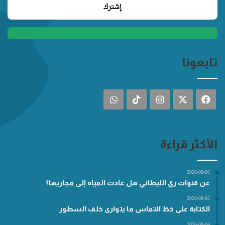
تابعونا
فيسبوك
‫X
انستقرام
‫TikTok
واتساب
الأكثر قراءة
2026-08-06
عن قنوات ريّ الليطاني هل عادت المياه إلى مجاريها؟
2026-08-05
الكتابة على خطّ التماس ما يتوارى خلف السطور
2026-08-04