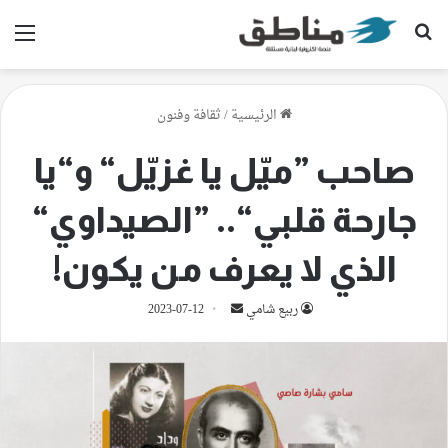
بحث عن
الق
الرئيسية
/
ثقافة وفنون
صاحب ”ميّل يا غزيّل“ و“يا
جارحة قلبي“.. ”الصيداوي“
الذي لا يعرف من يكون!
أرسل
ربيع شامي
2023-07-12
بريدا
إلكترونيا