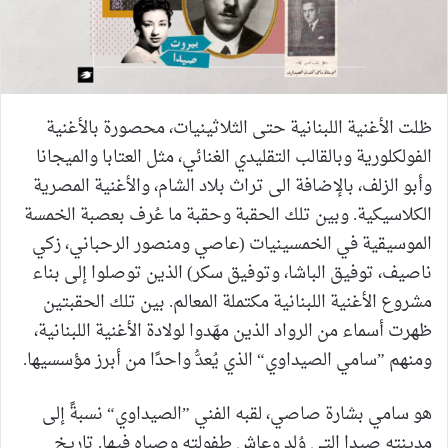
ظلت الأغنية اللبنانية حتى الثلاثينيات، محصورة بالأغنية
الفولكلورية وبالقالب التقليدي الغنائي، مثل العتابا والميجانا
وأبو الزلف، بالإضافة الى تراث بلاد الشام، والأغنية المصرية
الكلاسيكية. وبين تلك الحقبة وحقبة ما عُرف بعصبة الخمسة
الموسيقية في الخمسينيات (عاصي ومنصور الرحباني، زكي
ناصيف، توفيق الباشا، وتوفيق سكر) الذين توصلوا إلى بناء
مشروع الأغنية اللبنانية مكتملة المعالم. بين تلك الحقبتين
ظهرت أسماء من الرواد الذين مهّدوا لولادة الأغنية اللبنانية،
ومنهم ”سامي الصيداوي“ الذي يُعدُّ واحدًا من أبرز مؤسسيها.
هو سامي بشارة صاصي، لقبه الفني ”الصيداوي“ نسبةً إلى
مدينته صيدا التي وُلد وعاش طفولته وصباه فيها. تاريخ