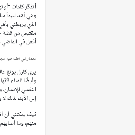
أتذكّر كلمات ”أوتو
وهي أمّه، ليبدأ س
الذي يربطني بأمّ
مقتبس من قصّة حقي
أفعل في الماضي، 
الدمار في الضاحية الجن
يرى كارل يونغ عالم
وأيضًا للفناء لأنّ
النفسيّ للإنسان. ول
إلى الأبد، لذلك لا 
كيف يمكنني أن أت
منهم، وما أصابهم أ