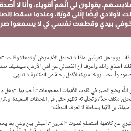
ابسهم. يقولون لي إنّهم أقوياء، وأنا لا أصدق
قلت لأولادي أيضًا إنّني قويّة، وعندما سقط الص
وفي بيدي وقطعت نفَسي كي لا يسمعوا صر
ت يوم: هل تعرفين لماذا لا تحتمل الأمّ مرض أولادها؟ وقالت: ”لأن
ذلك أصدّق رانك وأعرف أنّ انفصالي عن أمّي الأرض، سيضيف صد
صمود وأسحب روحًا منهكة لأكمل رحلة من المكابرة لا تنتهي.
نّ الله يضع الصبر في قلوب الأمّهات المفجوعات“. أخبرتها: ”وهل وض
حزن مكلف جدًّا، وتجلّياته تظهر حتّى في اللحظات السعيدة، ولكنّ ا
 سهلة، بل لأنّها ببساطة لا تعرف التوقّف“.
زي عن كلامها، أستسلم لصوت ”الدرون“، أعيش بين وعْيٍ بما ي