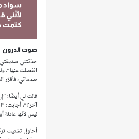
سواد مل
لأنّني 
كتمت خ
صوت الدرون
حدّثتني صديقتي ذا
انفصلت عنها“. ول
صدماتي، فأقرّر ال
قالت لي أيضًا: ”إ
آخر؟“، أجابت: ”ال
ليس لأنّها عادلة أو
أحاول تشتيت تركي