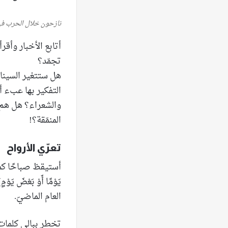
نازحون خلال الحرب في 
أتابع الأخبار وأق
تجمّد؟
هل ستتغير السيناري
التفكير بها عبء أ
والشعراء؟ هل هم م
المنمّقة؟!
تعرّي الأرواح
أستيقظ صباحًا كما لو ك
يَوْمًا أَوْ بَعْضَ 
العام الماضيّ.
تخطر ببالي كلمات 