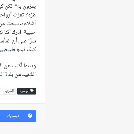
يمرّون به“. لكن كيف
غزة؟ تعرّت أرواحه
أشلاءه، يبحث عن ذ
حبيبة. أدرك أنّنا ن
سرًّا على أنّ المأ
كيف نبدو طبيعيّي
وبينما أكتب عن ا
الشهيد من بلدة الخي
الوسوم
الحرب
فيسبوك