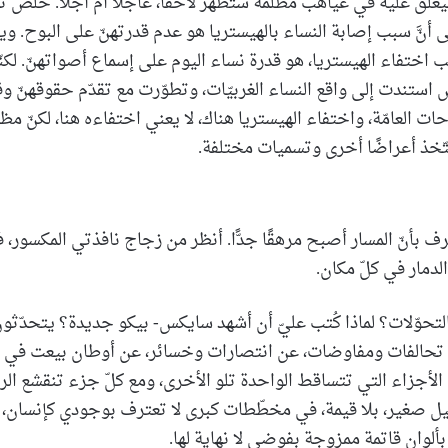
ق عليه في غياهب مظلمة ستظهر لاحقًا، عاجلًا أم آجلًا. خَلُص ت
 أنَّ سبب إصابة النساء بالهيستريا هو عدم قدرتهنّ على البوح. وي
 اختفاء الهيستريا، هو قدرة نساء اليوم على إسماع أصواتهنّ. لكنّن
 استندت إلى واقع النساء الغربيّات، وتطوّرت مع تقدّم حقوقهنّ و
ت العامّة، واختفاء الهيستريا هناك، لا يعني اختفاءه هنا، لكنّ مظا
تّخذ أعراضًا أخرى وتسميات مختلفة.
ف بأنّ المسار أصبح مرهقًا جدًّا. أنظر من زجاج نافذتي المكسور، 
لدمار في كلّ مكان.
 التحوّلات؟ لماذا كُتب عليّ أن أشهد سايكس- بيكو جديدة؟ يتحدّ
تحالفات ومفاوضات، عن انتصارات وخسائر، عن أوطان بيعت في الم
الأجزاء التي تتساقط الواحدة تلو الأخرى، ومع كلّ جزء تنقشع ال
يل صغير، بلا قيمة، في مخطّطات كبرى لا تعترف بوجودي كإنسان
 بألوان قاتمة ممزوجة بفوضى لا نهاية لها.