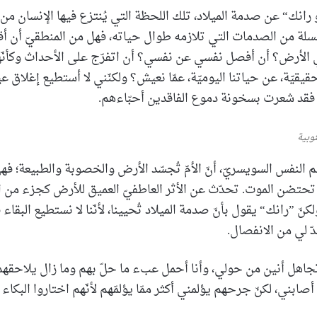
 رانك“ عن صدمة الميلاد، تلك اللحظة التي يُنتزع فيها الإنسان من ج
لسلة من الصدمات التي تلازمه طوال حياته، فهل من المنطقيّ أن أق
ي الأرض؟ أن أفصل نفسي عن نفسي؟ أن اتفرّج على الأحداث وكأنّ
قيّة، عن حياتنا اليوميّة، عمّا نعيش؟ ولكنّني لا أستطيع إغلاق عي
فقد شعرت بسخونة دموع الفاقدين أحبّاءهم.
وبية
 النفس السويسريّ، أنّ الأمّ تُجسّد الأرض والخصوبة والطبيعة؛ فهي 
ها تحتضن الموت. تحدّث عن الأثر العاطفيّ العميق للأرض كجزء من اله
كنّ ”رانك“ يقول بأنّ صدمة الميلاد تُحيينا، لأنّنا لا نستطيع البقاء 
بدّ لي من الانفصال.
جاهل أنين من حولي، وأنا أحمل عبء ما حلّ بهم وما زال يلاحقهم
صابني، لكنّ جرحهم يؤلمني أكثر ممّا يؤلمّهم لأنّهم اختاروا البكاء