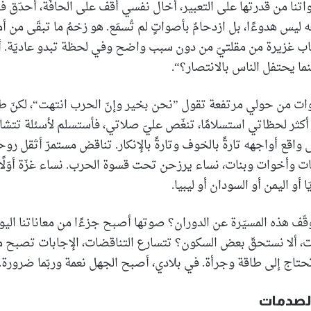
تنا من قدرتها على التعبير، أخال نفسي أقف على الحافّة، أحدّق في ه
يس هدوءًا، بل ازدحامٌ بأصواتٍ لم تُسمَع. هو زخمُ ما تبقّى من أم
اب غزيرة من مقلتيّ من دون سبب واضح وفي لحظة تبدو عاديّة. أ
ا يحتفل الناس بالانتصار؟“.
ت من حولي مرتفعة تقول ”نحن بخير وإنّ الحرب انتهت“، لكنّ طن
كثر لحظاتي استسلامًا، تنغّص عليّ صلاتي، فأستسلم لأسئلة تتش
 واقع أواجهه تارةً بالخوف وتارةً بالإنكار. تناقض مستمرّ أثقل رو
ات وأخوات وبنات، نساء يرزحن تحت قسوة الحرب. نساء غزّة أوّلًا ول
أو اليمن أو السودان أو ليبيا.
ف هذه المسيّرة عن الدوران؟ صوتها أصبح جزءًا من معاناتنا اليومي
ت، ألا نستحقّ بعض السكون؟ تتسارع التناقضات، الإجابات تصبح م
حتاج إلى طاقة وجرأة. في بلادي، أصبح الجهل نعمة وربّما ضرورة.
لصدمات