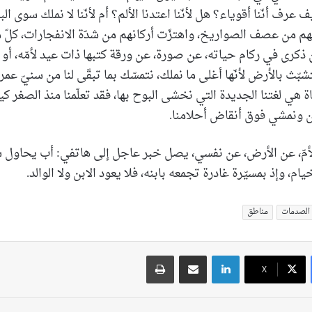
 عرف أنّنا أقوياء؟ هل لأنّنا اعتدنا الألم؟ أم لأنّنا لا نملك سوى البق
م من عصف الصواريخ، واهتزّت أركانهم من شدّة الانفجارات، كلّ م
كرى في ركام حياته، عن صورة، عن ورقة كتبها ذات عيد لأمّه، أو ل
تشبّث بالأرض لأنّها أغلى ما نملك، نتمسّك بما تبقّى لنا من سنيّ عمرنا
ساة هي لغتنا الجديدة التي نخشى البوح بها، فقد تعلّمنا منذ الصغر 
ن ونمشي فوق أنقاض أحلامنا.
لأمّ، عن الأرض، عن نفسي، يصل خبر عاجل إلى هاتفي: أب يحاول
ام، وإذ بمسيّرة غادرة تجمعه بابنه، فلا يعود الابن ولا الوالد.
الصدمات
مناطق
لينكدإن
مشاركة عبر البريد
طباعة
‫X