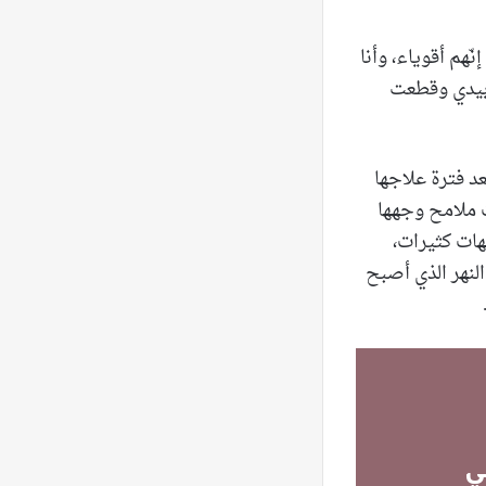
هم أقوياء، وأنا
 بيدي وقطعت
عد فترة علاجها
ت ملامح وجهها
هات كثيرات،
لنهر الذي أصبح
ي