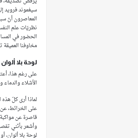
يرفض تصديقه، فيغل
سيغموند فرويد إلى
المعاصرون أنّ سبب
نظريّات علم النفس
الحضور في المساحا
مخاوفنا العميقة ت
لوحة بلا ألوان
على رغم هذا، أعتر
الأشلاء والدماء وا
لماذا أرى كلّ هذه
على الخرائط، عن 
قاصرة عن مواكبة 
وأشعر بأنّني تفص
لوحة بلا ألوان، أو