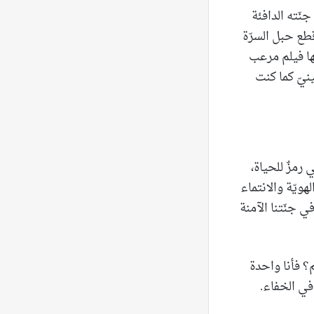
نّته الدافئة
طع حبل السرّة
ها فيلم مرعب
نيّ كما كنت
رمزٌ للحياة،
ويّة والانتماء
في جنّتنا الآمنة
؟ فأنا واحدة
 في الخفاء.