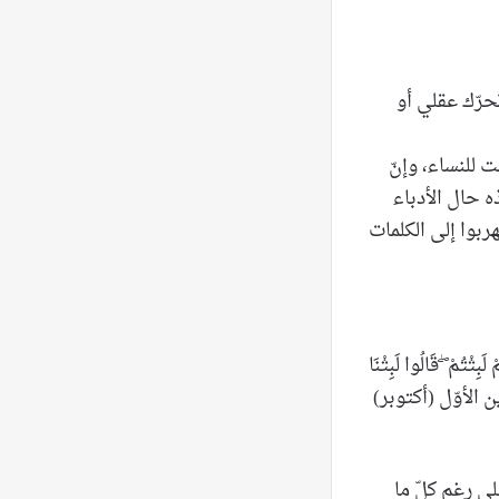
حرّك عقلي أو
ت للنساء، وإنّ
ه حال الأدباء
ربوا إلى الكلمات
 ۖ قَالُوا لَبِثْنَا
ين الأوّل (أكتوبر)
لى رغم كلّ ما