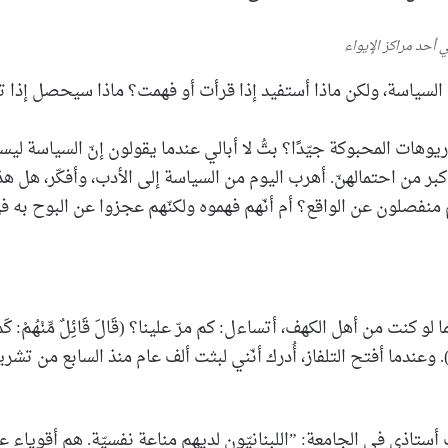
أحد مراكز الإيواء
رأ السياسة، ولكن ماذا أستفيد إذا قرأت أو فهمت؟ ماذا سيحصل إذا ت
وهات المحبوكة جيّدًا؟ بتُّ لا أبالي عندما يقولون إنّ السياسة ليس
كبر من احتمالهنّ. أهرب اليوم من السياسة إلى الأدب، وأفكّر، هل هذ
نفصلون عن الواقع؟ أم أنّهم فهموه ولكنّهم عجزوا عن البوح به فه
نت من أهل الكهف، أتساءل: كم مرّ علينا؟ (قَالَ قَائِلٌ مِّنْهُمْ: كَمْ لَبِثْتُمْ
يَوْمٍ). وعندما أفتح التلفاز، أُدرك أنّني لبثت ألف عام منذ السابع من تشر
أستاذي في الجامعة: ”اللبنانيّون لديهم مناعة نفسيّة. هم أقوياء ع