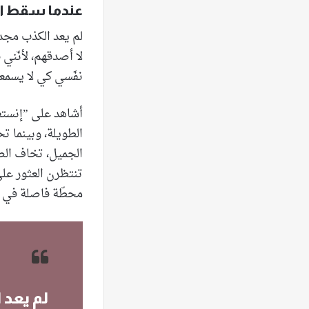
عندما سقط ال
لم يعد الكذب مجدي
لا أصدقهم، لأنّني
نفَسي كي لا يسمع
أشاهد على ”إنستغر
الطويلة، وبينما ت
الجميل، تخاف الصغ
تنتظرن العثور على
محطّة فاصلة في حي
لم يعد 