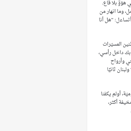
وّةٍ بلا قاع.
ل، وما انهار من
تساءل: ”هل أنا
ين المسيّرات
ابك داخل رأسي،
حي وأرواح
بنان ثانيًا
ّة، أولم يكفنا
خيفة أكثر،