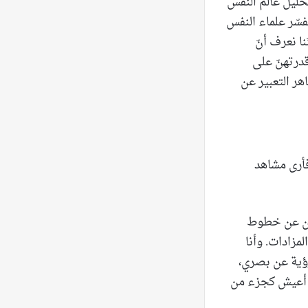
حليل عالم النفس
فسّر علماء النفس
ا نعرف أنّ
قدرتهنّ على
هر التعبير عن
فأرى مشاهد
ثون عن خطوط
زادات. وأنا
رؤية عن بصري،
، أعيش كجزء من