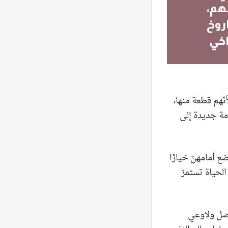
هم،
اروخ
اخي
ّهم قطعة منها،
مة جديدة إلى
ع أمامهنّ خيارًا
لحياة تستمرّ
حصل ولاوعي