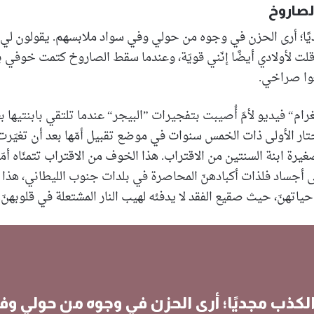
صاروخ
ًا؛ أرى الحزن في وجوه من حولي وفي سواد ملابسهم. يقولون لي إنّ
 قلت لأولادي أيضًا إنّني قويّة، وعندما سقط الصاروخ كتمت خوفي
وا صراخي.
ام“ فيديو لأمّ أُصيبت بتفجيرات ”البيجر“ عندما تلتقي بابنتيها ب
حتار الأولى ذات الخمس سنوات في موضع تقبيل أمّها بعد أن تغيّر
يرة ابنة السنتين من الاقتراب. هذا الخوف من الاقتراب تتمنّاه أمّ
 أجساد فلذات أكبادهنّ المحاصرة في بلدات جنوب الليطاني، هذا ا
اتهنّ، حيث صقيع الفقد لا يدفئه لهيب النار المشتعلة في قلوبهنّ.
الكذب مجديًا؛ أرى الحزن في وجوه من حولي وف