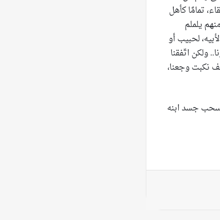
اء، تمامًا كأهل
نهم يلملم
أبيه، لحبيب أو
.. ولكن اتّفقنا
كيف نكبت وجعنا،
 سحب جسد ابنه