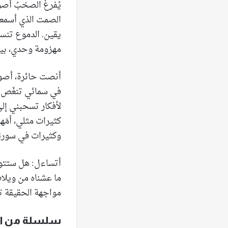
يُفرغ الصخبُ أصوا
الصمت الذي أسمعه ل
يقين. الدموع تنس
مهزومة وحدي، بينم
أنصت حائرة، أصوا
في سمائي تنغّص أ
لأفكار تسحبني إلى
كثيرات مثلي، أمّه
وكثيرات في سوريّا 
أتساءل: هل ستتوقّ
ما عشناه من ويلا
مواجهة الحقيقة ت
سلسلة من ا