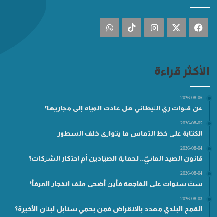
فيسبوك
‫X
انستقرام
‫TikTok
واتساب
الأكثر قراءة
2026-08-06
عن قنوات ريّ الليطاني هل عادت المياه إلى مجاريها؟
2026-08-05
الكتابة على خطّ التماس ما يتوارى خلف السطور
2026-08-04
قانون الصيد المائيّ.. لحماية الصيّادين أم احتكار الشركات؟
2026-08-04
ستّ سنوات على الفاجعة فأين أضحى ملف انفجار المرفأ؟
2026-08-03
القمح البلديّ مهدد بالانقراض فمن يحمي سنابل لبنان الأخيرة؟