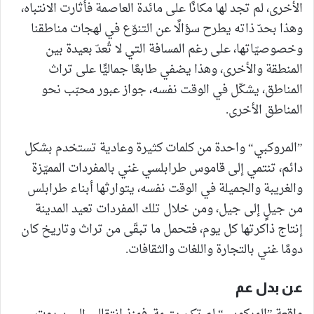
الأخرى، لم تجد لها مكانًا على مائدة العاصمة فأثارت الانتباه،
وهذا بحدّ ذاته يطرح سؤالًا عن التنوّع في لهجات مناطقنا
وخصوصيّاتها، على رغم المسافة التي لا تُعدّ بعيدة بين
المنطقة والأخرى، وهذا يضفي طابعًا جماليًّا على تراث
المناطق، يشكّل في الوقت نفسه، جواز عبور محبّب نحو
المناطق الأخرى.
”المروكبي“ واحدة من كلمات كثيرة وعادية تستخدم بشكل
دائم، تنتمي إلى قاموس طرابلسي غني بالمفردات المميّزة
والغريبة والجميلة في الوقت نفسه، يتوارثها أبناء طرابلس
من جيلٍ إلى جيل، ومن خلال تلك المفردات تعيد المدينة
إنتاج ذاكرتها كل يوم، فتحمل ما تبقّى من تراث وتاريخ كان
دومًا غني بالتجارة واللغات والثقافات.
عن بدل عم