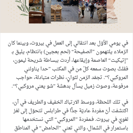
في يومي الأوّل بعد انتقالي إلى العمل في بيروت، وبينما كان
الزملاء يلتهمون ”الصفيحة“ (لحم بعجين) بانتظام، يليق بـ
”إتيكيت“ العاصمة وإيقاعها، أردت ببساطة شريحة ليمون،
فقلتُ بصوت سمعه كلّ من في المكتب ”حدا يناولني
المروكبي؟“. تجمّد الزمن لثوانٍ، نظرات متبادلة، حواجب
مرفوعة، وصوت زميل يسأل بدهشة ”شو يعني مروكبي؟“.
في تلك اللحظة، ووسط الارتباك الخفيف والطريف في آن،
اكتشفت أنّ مفردة عاديّة جدًّا في طرابلس تتحوّل إلى لغز
لغويّ في بيروت. فـمفردة ”المروكبي“ التي نستخدمها
باستمرار في الشمال، والتي تعني ”الحامض“ في المناطق