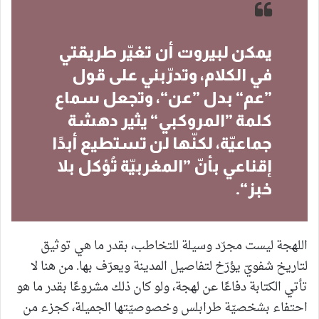
يمكن لبيروت أن تغيّر طريقتي
في الكلام، وتدرّبني على قول
”عم“ بدل ”عن“، وتجعل سماع
كلمة ”المروكبي“ يثير دهشة
جماعيّة، لكنّها لن تستطيع أبدًا
إقناعي بأنّ ”المغربيّة تُؤكل بلا
خبز“.
اللهجة ليست مجرّد وسيلة للتخاطب، بقدر ما هي توثيق
لتاريخ شفويّ يؤرّخ لتفاصيل المدينة ويعرّف بها. من هنا لا
تأتي الكتابة دفاعًا عن لهجة، ولو كان ذلك مشروعًا بقدر ما هو
احتفاء بشخصيّة طرابلس وخصوصيّتها الجميلة، كجزء من