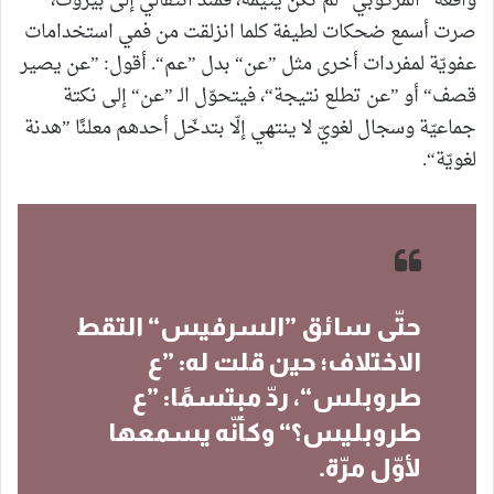
واقعة ”المركوبي“ لم تكن يتيمة، فمنذ انتقالي إلى بيروت،
صرت أسمع ضحكات لطيفة كلما انزلقت من فمي استخدامات
عفويّة لمفردات أخرى مثل ”عن“ بدل ”عم“. أقول: ”عن يصير
قصف“ أو ”عن تطلع نتيجة“، فيتحوّل الـ ”عن“ إلى نكتة
جماعيّة وسجال لغويّ لا ينتهي إلّا بتدخّل أحدهم معلنًا ”هدنة
لغويّة“.
حتّى سائق ”السرفيس“ التقط
الاختلاف؛ حين قلت له: ”ع
طروبلس“، ردّ مبتسمًا: ”ع
طروبليس؟“ وكأنّه يسمعها
لأوّل مرّة.