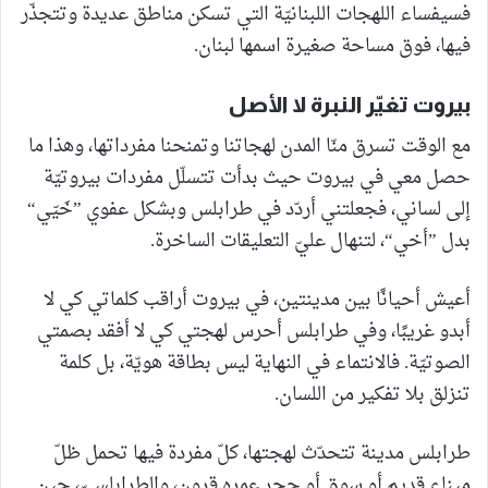
فسيفساء اللهجات اللبنانيّة التي تسكن مناطق عديدة وتتجذّر
فيها، فوق مساحة صغيرة اسمها لبنان.
بيروت تغيّر النبرة لا الأصل
مع الوقت تسرق منّا المدن لهجاتنا وتمنحنا مفرداتها، وهذا ما
حصل معي في بيروت حيث بدأت تتسلّل مفردات بيروتيّة
إلى لساني، فجعلتني أردّد في طرابلس وبشكل عفوي ”خَيّي“
بدل ”أخي“، لتنهال عليّ التعليقات الساخرة.
أعيش أحيانًا بين مدينتين، في بيروت أراقب كلماتي كي لا
أبدو غريبًا، وفي طرابلس أحرس لهجتي كي لا أفقد بصمتي
الصوتيّة. فالانتماء في النهاية ليس بطاقة هويّة، بل كلمة
تنزلق بلا تفكير من اللسان.
طرابلس مدينة تتحدّث لهجتها، كلّ مفردة فيها تحمل ظلّ
ميناء قديم أو سوق أو حجر عمره قرون، والطرابلسيّ، حين