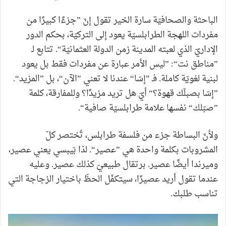
الباحثة والصحافيّة سارة الخير تقول إنّ ”جزءًا كبيرًا من
مفردات اللهجة الطرابلسيّة يعود إلى التركيّة، بحكم الدور
الإداريّ الذي لعبته المدينة زمن الدولة العثمانيّة“. تتابع لـ
”مناطق نت“: ”ليس الأمر عبارة عن مفردات فقط بل يعود
لبنية لغويّة كاملة. فـ ”إسّا“ عندنا لا تعني ”الآن“، بل ”المزيد“.
”إسّا بصبلّك قهوة؟“ أيّ هل تريد مزيدًا؟ وللمفارقة، كلمة
”صبّلك“ نفسها علامة طرابلسيّة صافية“.
ولأنّ البساطة جزء من فلسفة طرابلس، تُختصر كلّ
المشروبات بكلمة واحدة هي ”عصير“. لذا بّيبسي يعني عصير،
وميرندا أيضًا عصير. برتقال طبيعيّ كذلك عصير. وعليه
عندما تقول أريد عصيرًا، سيتكفّل الحظّ باختيار الزجاجة التي
تناسب طلبك.