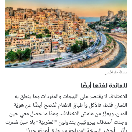
مدينة طرابلس
للمائدة لغتها أيضًا
الاختلاف لا يقتصر على اللهجات والمفردات وما ينطق به
اللسان فقط، فالأكل وأطباق الطعام تُفصح أيضًا عن هويّة
المدن، ويعزّز من هامش الاختلاف، وهذا ما حصل معي حين
وجدت أصدقاء بيروتيّين يتناولون ”المغربيّة“ بلا خبز، شعرت
بأنّني أحضر النسخة المدبلجة من طبق أعرفه جيّدًا.