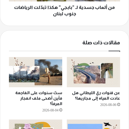
جنوب
لبنان
من ألعاب جسدية لـ "بابجي" هكذا تبدّلت الرياضات
جنوب لبنان
مقالات ذات صلة
عن قنوات ريّ الليطاني هل
ستّ سنوات على الفاجعة
عادت المياه إلى مجاريها؟
فأين أضحى ملف انفجار
المرفأ؟
2026-08-06
2026-08-04