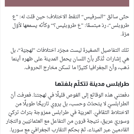
حتّى سائق ”السرفيس“ التقط الاختلاف؛ حين قلت له: ”ع
طروبلس“، ردّ مبتسمًا: ”ع طروبليس؟“ وكأنّه يسمعها لأوّل
مرّة.
تلك التفاصيل الصغيرة ليست مجرّد اختلافات ”لهجيّة“، بل
هي إشارات تُذكّر بأنّ اللسان يحمل المدينة على ظهره أينما
ذهب، وأنّ الجغرافيا كثيرًا ما تسكن مخارج الحروف.
طرابلس مدينة تتكلّم بلغتها
دفعتني هذه الوقائع إلى الغوص قليلًا في لهجتنا. فعرفت أنّ
الطرابلسيّ لا يتحدّث وحسب، بل يروي تاريخًا طويلًا من
الاختلاط الثقافيّ. العربيّة في طرابلس ممزوجة بتراث تركيّ
وسوريّ عريق، نتيجة قرون من التفاعل مع العثمانيّين والتجّار
القادمين عبر الميناء، ثمّ بحكم التقارب الجغرافيّ مع سوريا.