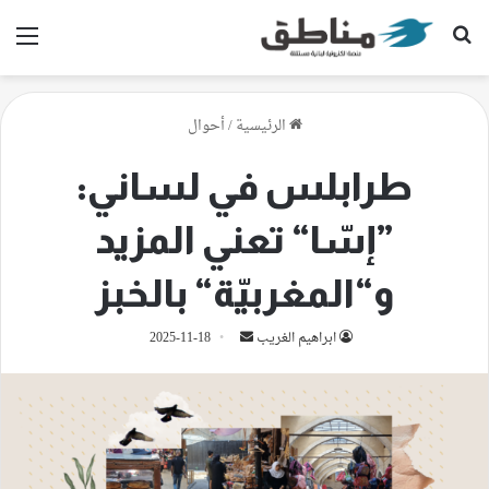
بحث عن
الق
الرئيسية
/
أحوال
طرابلس في لساني:
”إسّا“ تعني المزيد
و“المغربيّة“ بالخبز
أرسل
ابراهيم الغريب
2025-11-18
بريدا
إلكترونيا