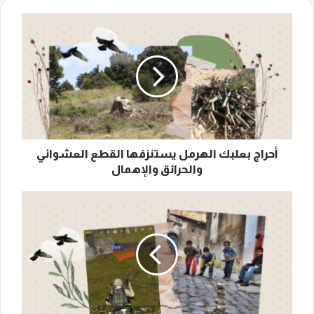
أحراج
بعلبك
الهرمل
يستنزفها
القطع
العشوائي
والحرائق
والإهمال
أحراج بعلبك الهرمل يستنزفها القطع العشوائي
والحرائق والإهمال
من
ألعاب
جسدية
لـ
"بابجي"
هكذا
تبدّلت
الرياضات