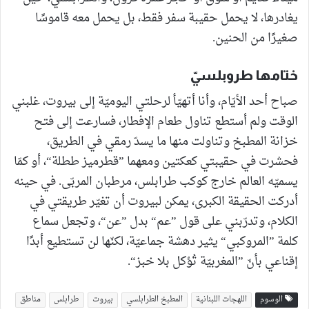
يغادرها، لا يحمل حقيبة سفر فقط، بل يحمل معه قاموسًا
صغيرًا من الحنين.
ختامها طروبلسيّ
صباح أحد الأيّام، وأنا أتهيّأ لرحلتي اليوميّة إلى بيروت، غلبني
الوقت ولم أستطع تناول طعام الإفطار، فسارعت إلى فتح
خزانة المطبخ وتناولت منها ما يسدّ رمقي في الطريق،
فحشرت في حقيبتي كعكتين ومعهما ”قطرميز ططلة“، أو كمّا
يسميّه العالم خارج كوكب طرابلس، مرطبان المربّى. في حينه
أدركت الحقيقة الكبرى، يمكن لبيروت أن تغيّر طريقتي في
الكلام، وتدرّبني على قول ”عم“ بدل ”عن“، وتجعل سماع
كلمة ”المروكبي“ يثير دهشة جماعيّة، لكنّها لن تستطيع أبدًا
إقناعي بأنّ ”المغربيّة تُؤكل بلا خبز“.
الوسوم
اللهجات اللبنانية
المطبخ الطرابلسي
بيروت
طرابلس
مناطق