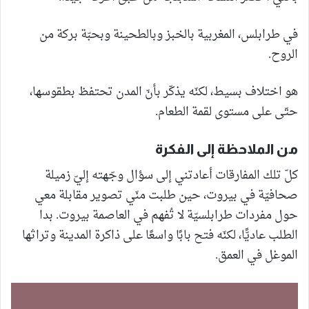
في طرابلس، المغربية بالخبز وبالطحينة وبحبّة بركة من
الروح.
هو اختلاف بسيط، لكنّه يذكّر بأنّ المدن تحتفظ بطقوسها،
حتّى على مستوى لقمة الطعام.
من الملاحظة إلى الفكرة
كلّ تلك المفارقات أعادتني إلى سؤال وجّهته إليّ زميلة
صحافيّة في بيروت، حين طلبت منّي تصوير مقابلة معي
حول مفردات طرابلسيّة لا تُفهم في العاصمة بيروت. بدا
الطلب عاديًّا، لكنّه فتح بابًا واسعًا على ذاكرة المدينة وتراثها
الموغل في العمق.