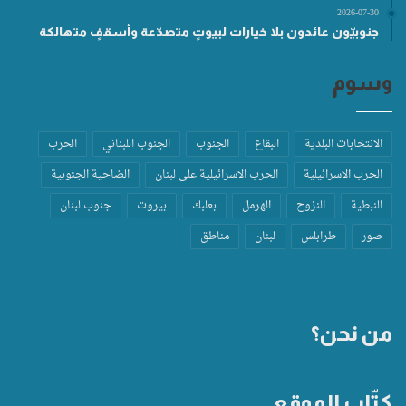
2026-07-30
جنوبيّون عائدون بلا خيارات لبيوتٍ متصدّعة وأسقفٍ متهالكة
وسوم
الانتخابات البلدية
البقاع
الجنوب
الجنوب اللبناني
الحرب
الحرب الاسرائيلية
الحرب الاسرائيلية على لبنان
الضاحية الجنوبية
النبطية
النزوح
الهرمل
بعلبك
بيروت
جنوب لبنان
صور
طرابلس
لبنان
مناطق
من نحن؟
كتّاب الموقع