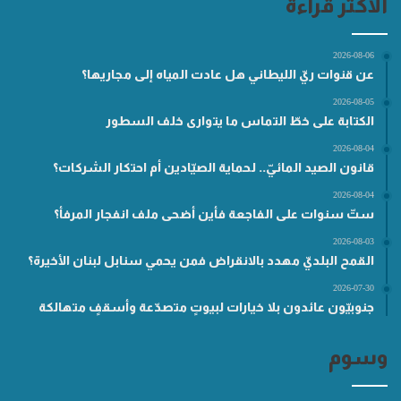
الأكثر قراءة
2026-08-06
عن قنوات ريّ الليطاني هل عادت المياه إلى مجاريها؟
2026-08-05
الكتابة على خطّ التماس ما يتوارى خلف السطور
2026-08-04
قانون الصيد المائيّ.. لحماية الصيّادين أم احتكار الشركات؟
2026-08-04
ستّ سنوات على الفاجعة فأين أضحى ملف انفجار المرفأ؟
2026-08-03
القمح البلديّ مهدد بالانقراض فمن يحمي سنابل لبنان الأخيرة؟
2026-07-30
جنوبيّون عائدون بلا خيارات لبيوتٍ متصدّعة وأسقفٍ متهالكة
وسوم