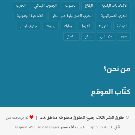
الانتخابات البلدية
البقاع
الجنوب
الجنوب اللبناني
الحرب
الحرب الاسرائيلية
الحرب الاسرائيلية على لبنان
الضاحية الجنوبية
النبطية
النزوح
الهرمل
بعلبك
بيروت
جنوب لبنان
صور
طرابلس
لبنان
مناطق
من نحن؟
كتّاب الموقع
© حقوق النشر 2026، جميع الحقوق محفوظة مناطق .نت |
تم برمجته من
قِبل Inspiral S.A.R.L
| مُستضاف بفخر
Inspiral Web Host Manager