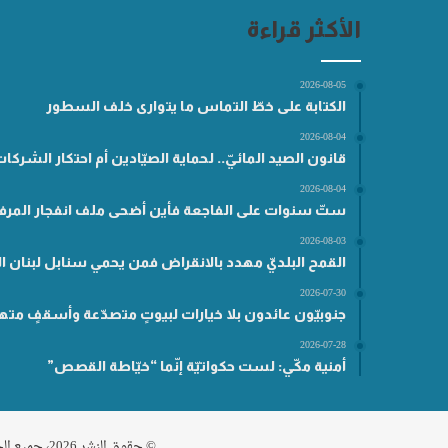
الأكثر قراءة
2026-08-05
الكتابة على خطّ التماس ما يتوارى خلف السطور
2026-08-04
قانون الصيد المائيّ.. لحماية الصيّادين أم احتكار الشركا
2026-08-04
ستّ سنوات على الفاجعة فأين أضحى ملف انفجار المرفأ
2026-08-03
القمح البلديّ مهدد بالانقراض فمن يحمي سنابل لبنان ال
2026-07-30
جنوبيّون عائدون بلا خيارات لبيوتٍ متصدّعة وأسقفٍ مته
2026-07-28
أمنية مكّي: لست حكواتيّة إنّما “خيّاطة القصص”
© حقوق النشر 2026، جميع الحقوق محفوظة مناطق .نت |