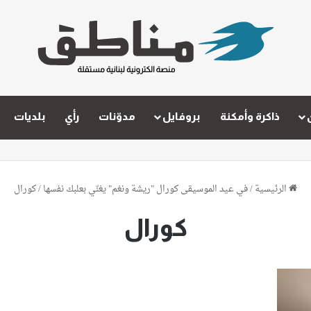
ذاكرة وأمكنة
بروفايل
مدوّنات
رأي
بلديات
الرئيسية
/
في عيد الموسيقى كورال "ريشة ونغم" يغنّي بعلبك نفسها
/
كورال
كورال