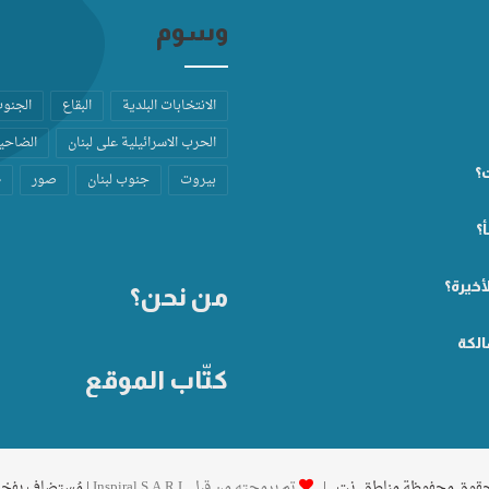
وسوم
الانتخابات البلدية
البقاع
الجنو
الحرب الاسرائيلية على لبنان
الضاحية
ت؟
بيروت
جنوب لبنان
صور
ط
؟
أخيرة؟
من نحن؟
الكة
كتّاب الموقع
تم برمجته من قِبل Inspiral S.A.R.L
| مُستضاف بفخ