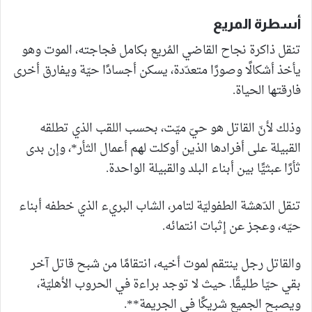
أسطرة المريع
تنقل ذاكرة نجاح القاضي المُريع بكامل فجاجته، الموت وهو
يأخذ أشكالًا وصورًا متعدّدة، يسكن أجسادًا حيّة ويفارق أخرى
فارقتها الحياة.
وذلك لأنّ القاتل هو حيّ ميّت، بحسب اللقب الذي تطلقه
القبيلة على أفرادها الذين أوكلت لهم أعمال الثأر*، وإن بدى
ثأرًا عبثيًّا بين أبناء البلد والقبيلة الواحدة.
تنقل الدّهشة الطفوليّة لتامر، الشاب البريء الذي خطفه أبناء
حيّه، وعجز عن إثبات انتمائه.
والقاتل رجل ينتقم لموت أخيه، انتقامًا من شبح قاتل آخر
بقي حيّا طليقًا. حيث لا توجد براءة في الحروب الأهليّة،
ويصبح الجميع شريكًا في الجريمة**.