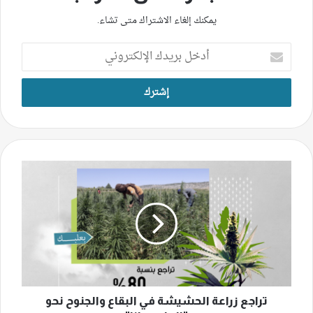
يمكنك إلغاء الاشتراك متى تشاء.
أدخل
بريدك
الإلكتروني
تراجع
زراعة
الحشيشة
في
البقاع
والجنوح
نحو
"الماريجوانا"
تراجع زراعة الحشيشة في البقاع والجنوح نحو