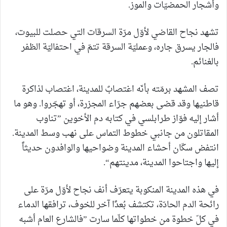
وأشجار الحمضيّات والموز.
تشهد نجاح القاضي لأوّل مرّة السرقات التي حصلت للبيوت،
فالجار يسرق جاره، وعمليّة السرقة تتمّ في احتفاليّة الظفر
بالغنائم.
تصف المشهد برمّته بأنّه اغتصابٌ للمدينة، اغتصاب لذاكرة
قاطنيها وقد قضى بعضهم جرّاء المجزرة، أو تهجّروا. وهو ما
أشار إليه فوّاز طرابلسي في كتابه دم الأخوين ”تناوب
المقاتلون من جانبي خطوط التماس على نهب وسط المدينة.
انتفض سكّان أحشاء المدينة وضواحيها والوافدون حديثاً
إليها واجتاحوا المدينة، مدينتهم“.
في هذه المدينة المنكوبة يتعرّف أنف نجاح لأوّل مرّة على
رائحة الدم الحادّة، تكتشف بُعدًا آخر للخوف، ترافقها الدماء
في كلّ خطوة من خطواتها كلّما سارت ”فالشارع العام أشبه