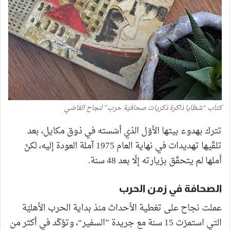
كتاب “شظايا ذاكرة ذكريات صحافيّة حرب” لنجاح القاضي
تترك بهدوء بيتها الأوّل الذي أسّسته في ذوق مكايل، بعد
تلقّيها تهديدات في نهاية العام 1975 آملة العودة إليه، لكنّ
أملها لم يتحقّق بزيارته إلّا بعد 48 سنة.
الصحافة في زمن الحرب
عملت نجاح على تغطية الأحداث منذ بداية الحرب الأهليّة
التي استمرّت 15 سنة مع جريدة ”السفير“، وتؤكّد في أكثر من