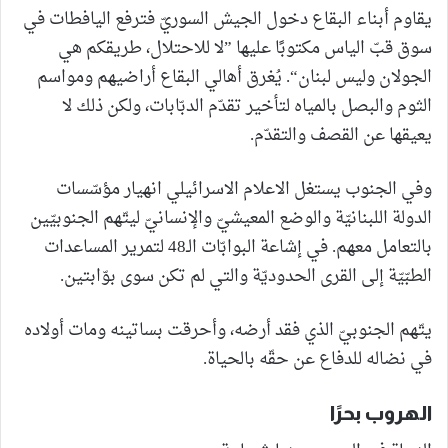
يقاوم أبناء البقاع دخول الجيش السوريّ فترفع اليافطات في
سوق قبّ الياس مكتوبًا عليها ”لا للاحتلال، طريقكم هي
الجولان وليس لبنان“. يُغرق أهالي البقاع أراضيهم ومواسم
الثوم والبصل بالمياه لتأخير تقدّم الدبّابات، ولكن ذلك لا
يعيقها عن القصف والتقدّم.
وفي الجنوب يستغل الاعلام الاسرائيلي انهيار مؤسّسات
الدولة اللبنانيّة والوضع المعيشيّ والإنسانيّ ليتّهم الجنوبيّين
بالتعامل معهم. في إشاعة البوابّات الـ48 لتمرير المساعدات
الطبّيّة إلى القرى الحدوديّة والتي لم تكن سوى بوّابتين.
يتّهم الجنوبيّ الذي فقد أرضه، وأحرقت بساتينه ومات أولاده
في نضاله للدفاع عن حقّه بالحياة.
الهروب بحرًا