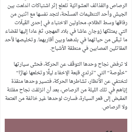
الرصاص والقذائف العشوائيّة تلعلع إثر اشتباكات اندلعت بين
الجيش وأحد التنظيمات المسلّحة، لتجد نفسها مع اثنين من
رفاقها وسط الظلام، محاولين الاختباء في إحدى الڤيلّات
التي يمتلكها زوجان عاشا في بلاد المهجر، ثمّ عادا إليها لقضاء
ما تبقّى من حياتهما في بلدهما وبين أقاربهما. وتخليصها لأحد
المقاتلين المصابين في منطقة الأشباح.
لا ترفض نجاح وحدها التوقّف عن الحركة، فحتّى سيارتها
”خلّوصة“ التي ”ترتدي قبّعة الإخفاء ليلًا وتخلعها نهارًا“
لتختفي عن الأنظار، تشاطرها الحركة، فتسير وحدها منقذة
إيّاهم في تلك الليلة من الرصاص، بعد أن انزلقت نجاح مفلتة
المقبض إلى قعر السيارة، فسارت لوحدها غير خائفة من العتمة
ولا الرصاص.