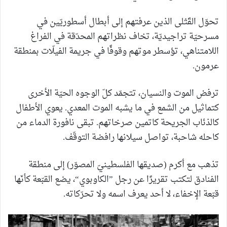
تحوّل القَتْلى الذين عرفتهم إلى أبطال أسطوريّين في
مسرحيّة تراجيديّة، تخاف نظراتهم المحدّقة في الفراغ
اللامتناهي، تؤسطر موتهم وقوفًا في جريمة الفيلّات بمنطقة
عرمون.
ترفض الموت والنسيان، تتجمّد كلّ الوجوه الحيّة الأخرى
كتماثيل من الشمع في ما يشبه الموت المعدي. يعوي الأطفال
كالذئاب الجريحة كاتمين صرخاتهم. تبقى نافورة الدماء من
كاحله شاحبة، تواصل سيلانها رافضة التوقّف.
تذهب مع أكرم (صديقها الفلسطينيّ المصوّر) إلى منطقة
الفنادق لتكتب تقريرًا عن رجل ”الكاوبوي“، يضع القبّعة كأنّها
قبّعة الإخفاء، لا أحد يعرف اسمه ولا تحرّكاته.