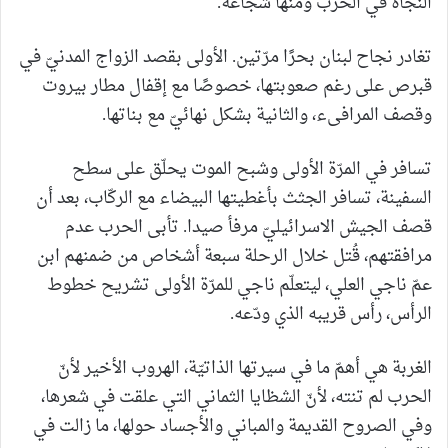
النجاة في الحرب ومنها شجاعة.
تغادر نجاح لبنان بحرًا مرّتين. الأولى بقصد الزواج المدنيّ في
قبرص على رغم صعوبتها، خصوصًا مع إقفال مطار بيروت
وقصف المرافىء، والثانية بشكل نهائيّ مع بناتها.
تسافر في المرّة الأولى وشبح الموت يحلّق على سطح
السفينة، تسافر الجثث بأغطيتها البيضاء مع الركّاب، بعد أن
قصف الجيش الاسرائيليّ مرفأ صيدا. تأبى الحرب عدم
مرافقتهم، قُتل خلال الرحلة سبعة أشخاص من ضمنهم ابن
عمّ ناجي العلي، ليتعلّم ناجي للمرّة الأولى تشريح خطوط
الرأس، رأس قريبه الذي ودّعه.
الغربة هي أهمّ ما في سيرتها الذاتيّة، الهروب الأخير لأنّ
الحرب لم تنته، لأنّ الشظايا الثماني التي علقت في شعرها،
وفي الصروح القديمة والمباني والأجساد حولها، ما زالت في