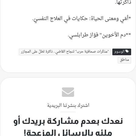
ذاكرتها.
*أمّي ومعنى الحياة: حكايات في العلاج النفسيّ.
**دم الأخوين“ فوّاز طرابلسي.
الوسوم
"مذكّرات صحافيّة حرب" لنجاح القاضي.. ذاكرة تطلّ على المجازر
مناطق
اشترك بنشرتنا البريدية
نعدك بعدم مشاركة بريدك أو
ملئه بالرسائل المزعجة!