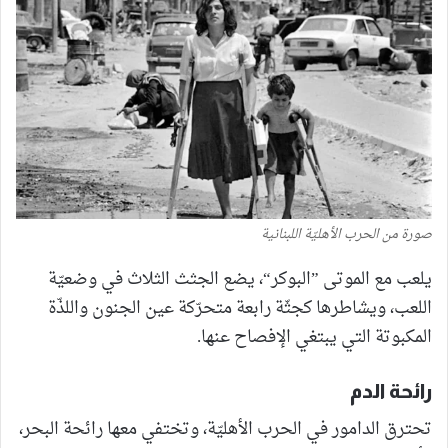
صورة من الحرب الأهليّة اللبنانية
يلعب مع الموتى ”البوكر“، يضع الجثث الثلاث في وضعيّة
اللعب، ويشاطرها كجثّة رابعة متحرّكة عين الجنون واللذّة
المكبوتة التي يبتغي الإفصاح عنها.
رائحة الدم
تحترق الدامور في الحرب الأهليّة، وتختفي معها رائحة البحر،