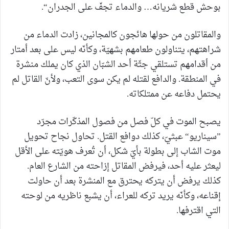
بوحش قطع شريانه… والدماء تجفّ على الجدران“.
والمقاتلون من حولها هائجون كالمجانين، زادت الدماء من
شراهتهم، يتناولون طعامهم بشهيّة، وكأنّه ليس على بعد أمتار
من أقدامهم تستلقي جثّة أحد الشبّان الذي كان يملك منشرة
في المنطقة. والدافع لقتله لم يكن سوى التعب، ولأنّ القاتل لم
يحتمل دفاعه عن ممتلكاته.
يصبح الموت في كلّ فصل من فصول المذكّرات مجرّد
”سيناريو“ عبثيّ، كذلك دوافع القتل. تحاول نجاح تحويل
موت الشاب إلى بطولة بأيّ شكل، أن تُعرف هويّته على الأقل
ليعثر عليه أحد، فيرفض المقاتل إزاحته من الشارع العام.
كذلك يرفض أن يتركه يحترق مع المنشرة بعد أن حاولت
إقناعه، وكأنّه يريد تركه للعراء، أن يشبع ناظريه من لوحته
التي اقترفها.