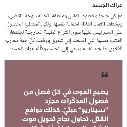
عراك الجسد
مع كلّ حاجز وخطوط تماس ومنطقة، تختلف لهجة القاضي،
ويختلف انتماء العائلة لحماية نفسها. ولكي تستطيع الحصول
على الخبر ليس عليها سوى انتزاع الطبقة الخارجيّة لجلدها،
القشرة نفسها التي اتّسعت إلى شقوق ووقفت كلّ جهة تحارب
الأخرى، والجلد نفسه ينتمي إلى الجسد، وكأنّه عراك الجسد.
يصبح الموت في كلّ فصل من
فصول المذكّرات مجرّد
”سيناريو“ عبثيّ، كذلك دوافع
القتل. تحاول نجاح تحويل موت