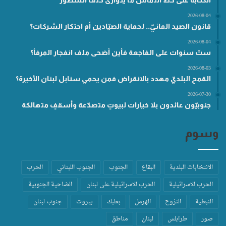
2026-08-04
قانون الصيد المائيّ.. لحماية الصيّادين أم احتكار الشركات؟
2026-08-04
ستّ سنوات على الفاجعة فأين أضحى ملف انفجار المرفأ؟
2026-08-03
القمح البلديّ مهدد بالانقراض فمن يحمي سنابل لبنان الأخيرة؟
2026-07-30
جنوبيّون عائدون بلا خيارات لبيوتٍ متصدّعة وأسقفٍ متهالكة
وسوم
الانتخابات البلدية
البقاع
الجنوب
الجنوب اللبناني
الحرب
الحرب الاسرائيلية
الحرب الاسرائيلية على لبنان
الضاحية الجنوبية
النبطية
النزوح
الهرمل
بعلبك
بيروت
جنوب لبنان
صور
طرابلس
لبنان
مناطق