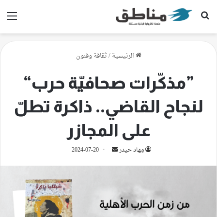
بحث عن
الق
الرئيسية
/
ثقافة وفنون
”مذكّرات صحافيّة حرب“
لنجاح القاضي.. ذاكرة تطلّ
على المجازر
أرسل
مِهاد حيدر
2024-07-20
بريدا
إلكترونيا