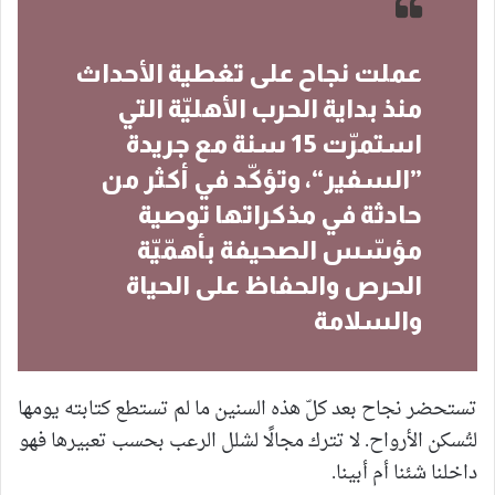
عملت نجاح على تغطية الأحداث
منذ بداية الحرب الأهليّة التي
استمرّت 15 سنة مع جريدة
”السفير“، وتؤكّد في أكثر من
حادثة في مذكراتها توصية
مؤسّس الصحيفة بأهمّيّة
الحرص والحفاظ على الحياة
والسلامة
تستحضر نجاح بعد كلّ هذه السنين ما لم تستطع كتابته يومها
لتُسكن الأرواح. لا تترك مجالًا لشلل الرعب بحسب تعبيرها فهو
داخلنا شئنا أم أبينا.