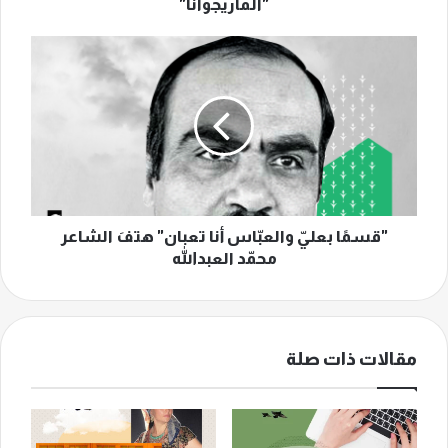
"الماريجوانا"
"قسمًا
بعليّ
والعبّاس
أنا
تعبان"
هتفَ
الشاعر
محمّد
العبدالله
"قسمًا بعليّ والعبّاس أنا تعبان" هتفَ الشاعر
محمّد العبدالله
مقالات ذات صلة