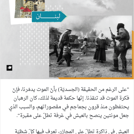
”على الرغم من الحقيقة (الجسديّة) بأنّ الموت يدمّرنا، فإنّ
فكرة الموت قد تنقذنا. إنّها حكمة قديمة لذلك، كان الرهبان
يحتفظون منذ قرون بجماجم في مقصوراتهم، والسبب الذي
جعل مونتين ينصح بالعيش في غرفة تطلّ على مقبرة“.
العيش في ذاكرة تطلّ على المجازر، تعرف فيها كلّ شظيّة