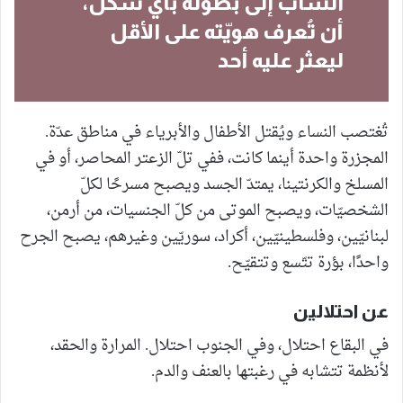
الشاب إلى بطولة بأيّ شكل،
أن تُعرف هويّته على الأقل
ليعثر عليه أحد
تُغتصب النساء ويُقتل الأطفال والأبرياء في مناطق عدّة.
المجزرة واحدة أينما كانت، ففي تلّ الزعتر المحاصر، أو في
المسلخ والكرنتينا، يمتدّ الجسد ويصبح مسرحًا لكلّ
الشخصيّات، ويصبح الموتى من كلّ الجنسيات، من أرمن،
لبنانيّين، وفلسطينيّين، أكراد، سوريّين وغيرهم، يصبح الجرح
واحدًا، بؤرة تتّسع وتتقيّح.
عن احتلالين
في البقاع احتلال، وفي الجنوب احتلال. المرارة والحقد،
لأنظمة تتشابه في رغبتها بالعنف والدم.