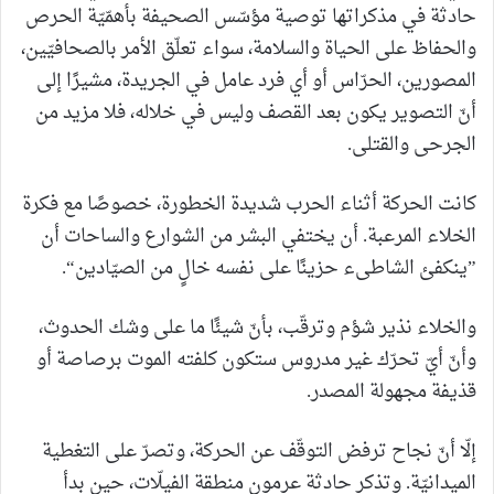
حادثة في مذكراتها توصية مؤسّس الصحيفة بأهمّيّة الحرص
والحفاظ على الحياة والسلامة، سواء تعلّق الأمر بالصحافيّين،
المصورين، الحرّاس أو أي فرد عامل في الجريدة، مشيرًا إلى
أنّ التصوير يكون بعد القصف وليس في خلاله، فلا مزيد من
الجرحى والقتلى.
كانت الحركة أثناء الحرب شديدة الخطورة، خصوصًا مع فكرة
الخلاء المرعبة. أن يختفي البشر من الشوارع والساحات أن
”ينكفئ الشاطىء حزينًا على نفسه خالٍ من الصيّادين“.
والخلاء نذير شؤم وترقّب، بأنّ شيئًا ما على وشك الحدوث،
وأنّ أيّ تحرّك غير مدروس ستكون كلفته الموت برصاصة أو
قذيفة مجهولة المصدر.
إلّا أنّ نجاح ترفض التوقّف عن الحركة، وتصرّ على التغطية
الميدانيّة. وتذكر حادثة عرمون منطقة الفيلّات، حين بدأ