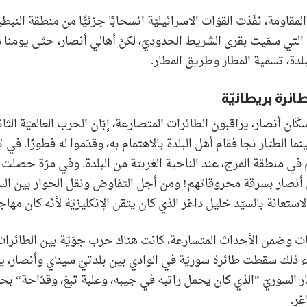
لمقاومة، نفّذت القوّات الاسرائيليّة انسحابًا جزئيًّا من منطقة الن
التي سمّيت بقرى الشريط الحدوديّ، لكنّ أهالي أنصار، حتّى يومنا
بلدة، تسمية المطار وطريق المطار.
رة بريطانيّة
كّان أنصار، يراقبون الطائرات المتصارعة، إبّان الحرب العالميّة ا
نما الطيّار نجا فقام أهل البلدة بالاهتمام به، وقدّموا له فطورًا. في 
 في منطقة المرج، عند الناحية الغربيّة من البلدة. وفي مرّة حصلت بل
ي أنصار بسرقة محروقاتهم! ومن أجل التفاوض ونقل الحوار بين الس
ستعانة بالسيّد خليل داغر الذي كان يتقن الإنكليزيّة لأنّه كان مهاجرً
نيّات وضمن الأحداث المتسارعة، كانت هناك حرب جوّيّة بين الطائرات
ّاء ذلك سقطت طائرة سوريّة في الوادي بين بلدتيّ سيناي وأنصار، 
ّار السوريّ ”الذي كان يحمل راتبه في جيبه، وعلبة تبغ، وقدّاحة“ ب
غر.