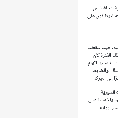
بطية لتحافظ عل
 هذا، يطلقون على
لثانية، حيث سقطت
تلك الفترة كان
بلة سببها اتّهام
كّان والضابط
ا إلى أميركا.
 السوريّة
يومها ذهب الناس
حسب رواية