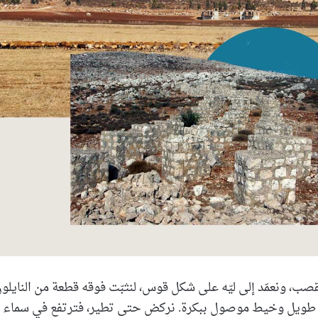
القصب، ونعمَد إلى ليّه على شكل قوس، لنثبّت فوقه قطعة من النايلو
 طويل وخيط موصول ببكرة. نركض حتى تطير، فترتفع في سماء ب