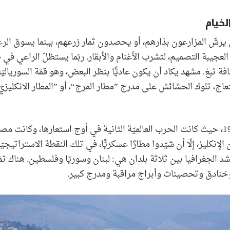
لخيام
 يرشّ المزارعون بذارهم، أو يحصدون ثمار زرعهم، بينما يسوق الر
 العجيبة التصميم، لتشرب الأغنام والأبقار. ربّما يستظلّ الراعي في
فة تبغ. مشهد يكاد أن يكون عاديًّا بنظر البعض، وهو قمّة السورياليّ
نعاج، تلوك الحشائش على مدرج ”مطار المرج“، أو ”المطار الانكليزيّ“
نعود إلى العام 1942، حيث كانت الحرب العالميّة الثانية في أوج استعارها، وكا
 الإنكليز، إلّا أن شيّدوا مطارًا عسكريًّا، في تلك النقطة الاستراتيج
 الجغرافيا بين ثلاثة بلدان هي: لبنان وسوريّا وفلسطين. هناك تمّ
خنادق وتحصينات وأبراج مراقبة ومدرج كبير.