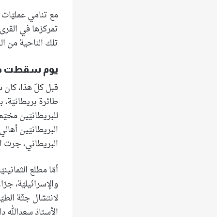
مع تنامي عمليّات ا
تمركزها في القرى 
تلك الناحية من ال
يوم سقطت طائ
قبل كلّ هذا، كان س
طائرة بريطانيّة، بي
للبريطانيّين مخيّم
البريطانيّين أهال
البريطاني، جرت الا
أمّا مطلع الثماني
والإسرائيليّة، جر
لانتشال جثّة الطي
الأستاذ سعدالله دا