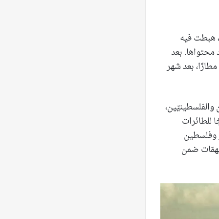
ا، هبطت فيه
 محتواها. بعد
مطارًا، بعد شهر
ن والفلسطينيّين،
ا للطائرات
ار وفلسطين
بمهمّات ضمن