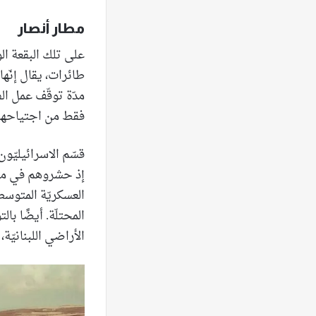
مطار أنصار
على تلك البقعة ال
طائرات، يقال إنّه
مدّة توقّف عمل الف
فقط من اجتياحهم لب
قسّم الاسرائيليّون
إذ حشروهم في مئات
العسكريّة المتوسط
المحتلّة. أيضًا با
الأراضي اللبنانيّة،