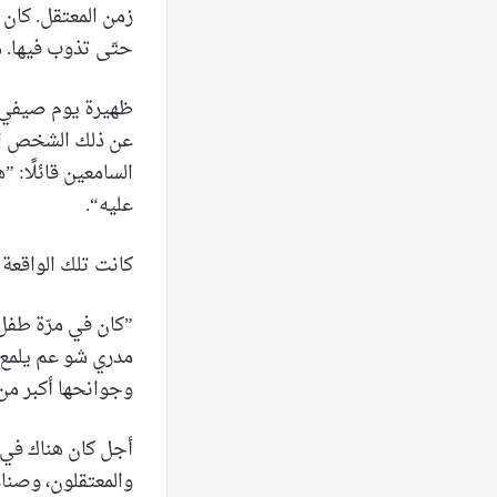
زمن المعتقل. كان 
حتّى تذوب فيها. هك
عن ذلك الشخص الذي
السامعين قائلًا: 
عليه“.
كانت تلك الواقعة ت
”كان في مرّة طفل 
مدري شو عم يلمع؟ 
وجوانحها أكبر من
أجل كان هناك في ب
والمعتقلون، وصناد