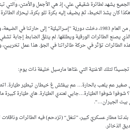
الجميع يشهد لطائرة شقيقي علي، إذ هي الأجمل والأمتن، والتي تبت
ذا كان يشدّ الخيط، ثمّ يضيف إليه بكرة تلو بكرة، ليحرّك الطائرة ا
ظهيرة يوم صيفي من العام 1983، دخلت دوريّة ”إسرائيليّة“ إلى حارتنا في ا
 يصنع الطائرات الورقيّة ويطلقها. لم يتلقَ الضابط إجابة تشفي غ
”هذه الطائرات تؤثّر في حركة طائراتنا في الجوّ. هذا عمل تخريبي
جسيدًا لتلك الاغنيّة التي غنّاها مارسيل خليفة ذات يوم:
صغير عم يلعب بالحارة… عم بيفتّش عَ خيطان تيطيّر طيّارة. اتطلع
شوفوا شوفوا الطيّارة…جايي لعندي الطيّارة. هاي طيّارة كبيرة ما
 بيت الجيران…“.
لدتنا مطار عسكريّ كبير، ”تنغل“ (تزدحم) فيه الطائرات وناقلات ا
يق الذخائر.