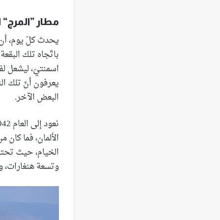
مطار ”المرج“ ا
يحدث كلّ يوم، أن
باتّجاه تلك البقعة
اسمنتيّ، ليشعل لفا
يعرفون أنّ تلك ال
البعض الآخر.
الألمان، فما كان من
الخيام، حيث تحتشد
وتسعة هنغارات، و