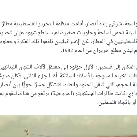
واسعة، شرقيّ بلدة أنصار، أقامت منظّمة التحرير الفلسطينيّة مطارً
ا ليبيّة تحمل أسلحةً وحاويات صغيرة، لم يستطع شهود عيّان تحديد
لسطينيّين في المطار، لكنّ الإسرائيليّين تلقّفوا تلك الفكرة وجعلوه 
نان مطلع حزيران من العام 1982.
 المكان إلى قسمين: الأوّل حوّلوه إلى معتقل لآلاف الشبّان اللبنانيّي
 الخيام المسيّجة بالأسلاك الشائكة. أمّا الجزء الثاني، فكان مدرجً
ة الحجم، التي تنقل الجنود والعتاد، فتشكّل جسرًا جويًّا بين أنص
لتوازي، كانت طائرات الهليكوبتر (المروحيّة) ترتفع من هناك، لتقوم 
 أو باتّجاه فلسطين.