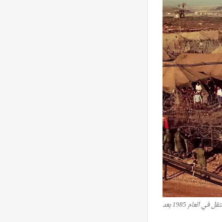
معتقل أنصار الذي أقامته إسرائيل في العام 1982 عقب اجتياحها للبنان، وضم آلاف الأسرى، وقد تمّ نفكيك المعتقل في العام 1985 بعد