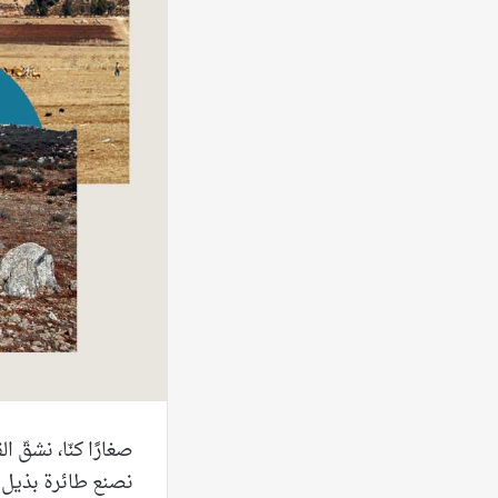
صغارًا كنّا، نشقّ 
نصنع طائرة بذيل