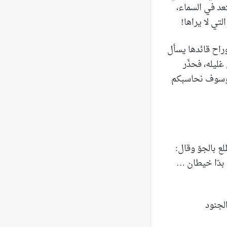
عد في السماء،
لتي لا يراها!
لضيعة، وراح قائدها يسأل
ليله، فحذّر
ّ، وسوف نحاسبكم
 بالجوّ وقال:
 بدّا خيطان …
لجنود