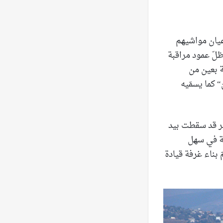
عيان مواشيهم
 ظلّ عمود مراقبة
ة بعين من
 كما يسمّيه
نت مصر قد سقطت بيد
يّة في سهل
 بناء غرفة قيادة