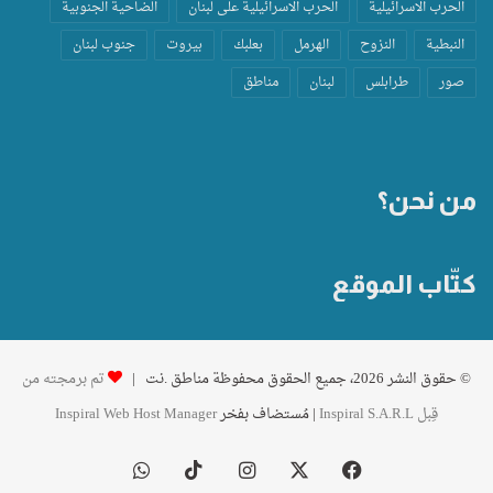
الحرب الاسرائيلية
الحرب الاسرائيلية على لبنان
الضاحية الجنوبية
النبطية
النزوح
الهرمل
بعلبك
بيروت
جنوب لبنان
صور
طرابلس
لبنان
مناطق
من نحن؟
كتّاب الموقع
© حقوق النشر 2026، جميع الحقوق محفوظة مناطق .نت |
تم برمجته من
قِبل Inspiral S.A.R.L
| مُستضاف بفخر
Inspiral Web Host Manager
فيسبوك
‫X
انستقرام
‫TikTok
واتساب