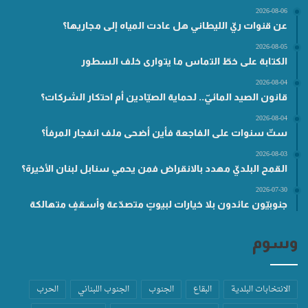
2026-08-06
عن قنوات ريّ الليطاني هل عادت المياه إلى مجاريها؟
2026-08-05
الكتابة على خطّ التماس ما يتوارى خلف السطور
2026-08-04
قانون الصيد المائيّ.. لحماية الصيّادين أم احتكار الشركات؟
2026-08-04
ستّ سنوات على الفاجعة فأين أضحى ملف انفجار المرفأ؟
2026-08-03
القمح البلديّ مهدد بالانقراض فمن يحمي سنابل لبنان الأخيرة؟
2026-07-30
جنوبيّون عائدون بلا خيارات لبيوتٍ متصدّعة وأسقفٍ متهالكة
وسوم
الانتخابات البلدية
البقاع
الجنوب
الجنوب اللبناني
الحرب