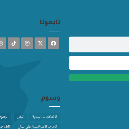
تابعونا
فيسبوك
‫X
انستقرام
TikTok
وسوم
الانتخابات البلدية
البقاع
الجنو
الحرب الاسرائيلية على لبنان
الضاحية