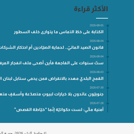
الأكثر قراءة
2026-08-05
الكتابة على خطّ التماس ما يتوارى خلف السطور
2026-08-04
قانون الصيد المائيّ.. لحماية الصيّادين أم احتكار الشركا
2026-08-04
ستّ سنوات على الفاجعة فأين أضحى ملف انفجار المرفأ
2026-08-03
القمح البلديّ مهدد بالانقراض فمن يحمي سنابل لبنان ال
2026-07-30
جنوبيّون عائدون بلا خيارات لبيوتٍ متصدّعة وأسقفٍ مته
2026-07-28
أمنية مكّي: لست حكواتيّة إنّما “خيّاطة القصص”
© حقوق النشر 2026، جميع الحقوق محفوظة مناطق .نت |