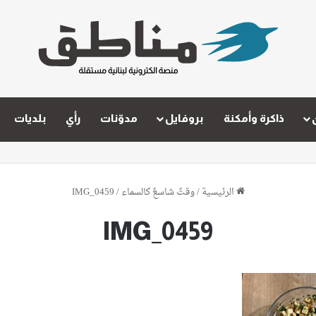
ذاكرة وأمكنة
بروفايل
مدوّنات
رأي
بلديات
الرئيسية
/
وقتٌ شاسعٌ كالسماء
/
IMG_0459
IMG_0459