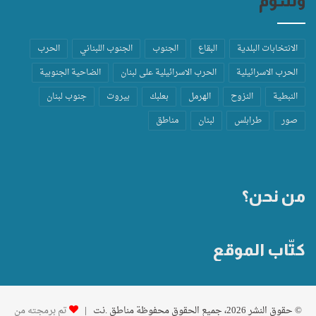
وسوم
الانتخابات البلدية
البقاع
الجنوب
الجنوب اللبناني
الحرب
الحرب الاسرائيلية
الحرب الاسرائيلية على لبنان
الضاحية الجنوبية
النبطية
النزوح
الهرمل
بعلبك
بيروت
جنوب لبنان
صور
طرابلس
لبنان
مناطق
من نحن؟
كتّاب الموقع
© حقوق النشر 2026، جميع الحقوق محفوظة مناطق .نت |
تم برمجته من