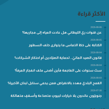
الأكثر قراءة
2026-08-06
عن قنوات ريّ الليطاني هل عادت المياه إلى مجاريها؟
2026-08-05
الكتابة على خطّ التماس ما يتوارى خلف السطور
2026-08-04
قانون الصيد المائيّ.. لحماية الصيّادين أم احتكار الشركات؟
2026-08-04
ستّ سنوات على الفاجعة فأين أضحى ملف انفجار المرفأ؟
2026-08-03
القمح البلديّ مهدد بالانقراض فمن يحمي سنابل لبنان الأخيرة؟
2026-07-30
جنوبيّون عائدون بلا خيارات لبيوتٍ متصدّعة وأسقفٍ متهالكة