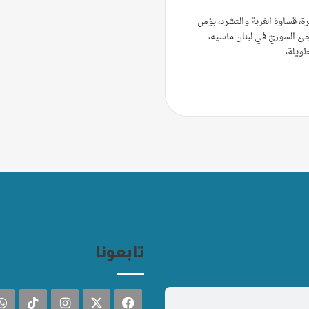
رة، قساوة الغربة والتشرد، بؤس
جئ السوريّ في لبنان مآسيه،
طويلة،…
تابعونا
فيسبوك
‫X
انستقرام
TikTok