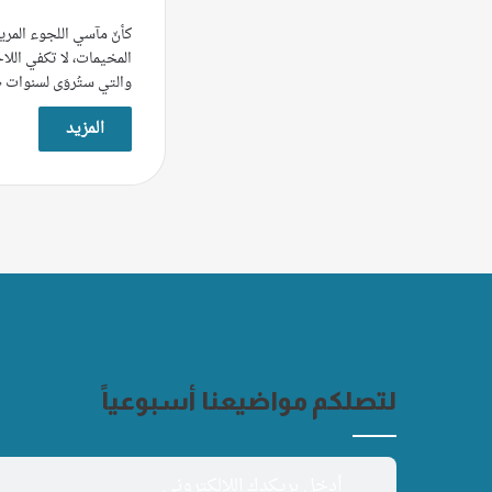
كأنّ مآسي اللجوء المري
المخيمات، لا تكفي اللا
والتي ستُروَى لسنوات 
المزيد
لتصلكم مواضيعنا أسبوعياً