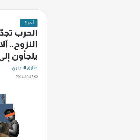
أحوال
الحرب تجد
النزوح.. آ
يلجأون إل
طارق الحجيري
2024-10-15