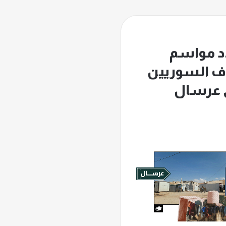
ّد مواسم
لاف السوريين
ى عرسال