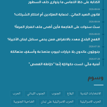
الكتابة على خطّ التماس ما يتوارى خلف السطور
2026-08-04
قانون الصيد المائيّ.. لحماية الصيّادين أم احتكار الشركات؟
2026-08-04
ستّ سنوات على الفاجعة فأين أضحى ملف انفجار المرفأ؟
2026-08-03
القمح البلديّ مهدد بالانقراض فمن يحمي سنابل لبنان الأخيرة؟
2026-07-30
جنوبيّون عائدون بلا خيارات لبيوتٍ متصدّعة وأسقفٍ متهالكة
2026-07-28
أمنية مكّي: لست حكواتيّة إنّما “خيّاطة القصص”
وسوم
الانتخابات البلدية
البقاع
الجنوب
الجنوب اللبناني
الحرب
الحرب الاسرائيلية
الحرب الاسرائيلية على لبنان
الضاحية الجنوبية