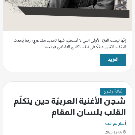
إنّها ليست المرّة الأولى التي لا أستطيع فيها تحديد مشاعري، ربما يُحدث
الضّغط الكبير عطلًا في نظام ذكائيّ العاطفيّ فيتجمّد.…
المزيد
ثقافة وفنون
شجن الأغنية العربيّة حين يتكلّم
القلب بلسان المقام
أغنار عواضة
2025-12-06