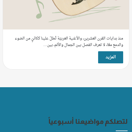
منذ بدايات القرن العشرين، والأغنية العربيّة تُطلّ علينا ككائنٍ من الضوء
والدمع معًا، لا تعرف الفصل بين الجمال والألم، بين…
المزيد
لتصلكم مواضيعنا أسبوعياً