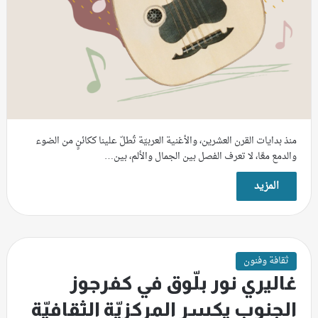
منذ بدايات القرن العشرين، والأغنية العربيّة تُطلّ علينا ككائنٍ من الضوء
والدمع معًا، لا تعرف الفصل بين الجمال والألم، بين…
المزيد
ثقافة وفنون
غاليري نور بلّوق في كفرجوز
الجنوب يكسر المركزيّة الثقافيّة