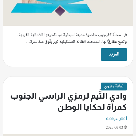
في محلّة كفرجوز، خاصرة مدينة النبطية من ناحيتها الشماليّة الغربيّة،
وتتبع عقاريًّا لها، افتتحت الفنّانة التشكيليّة نور بلّوق منذ فترة…
المزيد
ثقافة وفنون
وادي التَّيم لرمزي الراسي الجنوب
كمرآة لحكايا الوطن
أغنار عواضة
2025-06-03