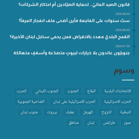
قانون الصيد المائيّ.. لحماية الصيّادين أم احتكار الشركات؟
2026-08-04
ستّ سنوات على الفاجعة فأين أضحى ملف انفجار المرفأ؟
2026-08-03
القمح البلديّ مهدد بالانقراض فمن يحمي سنابل لبنان الأخيرة؟
2026-07-30
جنوبيّون عائدون بلا خيارات لبيوتٍ متصدّعة وأسقفٍ متهالكة
وسوم
الانتخابات البلدية
البقاع
الجنوب
الجنوب اللبناني
الحرب
الحرب الاسرائيلية
الحرب الاسرائيلية على لبنان
الضاحية الجنوبية
النبطية
النزوح
الهرمل
بعلبك
بيروت
جنوب لبنان
صور
طرابلس
لبنان
مناطق