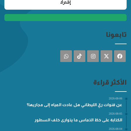
تابعونا
فيسبوك
‫X
انستقرام
‫TikTok
واتساب
الأكثر قراءة
2026-08-06
عن قنوات ريّ الليطاني هل عادت المياه إلى مجاريها؟
2026-08-05
الكتابة على خطّ التماس ما يتوارى خلف السطور
2026-08-04