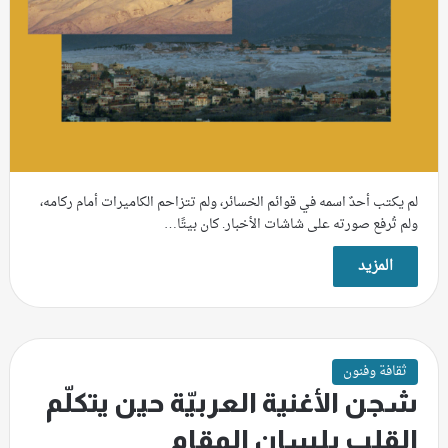
لم يكتب أحدٌ اسمه في قوائم الخسائر، ولم تتزاحم الكاميرات أمام ركامه،
ولم تُرفع صورته على شاشات الأخبار. كان بيتًا…
المزيد
ثقافة وفنون
شجن الأغنية العربيّة حين يتكلّم
القلب بلسان المقام