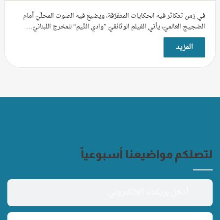
في زمن تتكاثر فيه الحكايات المتفرّقة، ويضيع فيه الصوت المحلّيّ أمام
الضجيج العالميّ، يأتي الفيلم الوثائقيّ ”وادي التَّيم“ للمخرج اللبنانيّ…
المزيد
لتصلكم مواضيعنا أسبوعياً