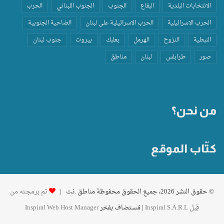
الانتخابات البلدية
البقاع
الجنوب
الجنوب اللبناني
الحرب
الحرب الاسرائيلية
الحرب الاسرائيلية على لبنان
الضاحية الجنوبية
النبطية
النزوح
الهرمل
بعلبك
بيروت
جنوب لبنان
صور
طرابلس
لبنان
مناطق
من نحن؟
كتّاب الموقع
© حقوق النشر 2026، جميع الحقوق محفوظة مناطق .نت |
تم برمجته من
قِبل Inspiral S.A.R.L
| مُستضاف بفخر
Inspiral Web Host Manager