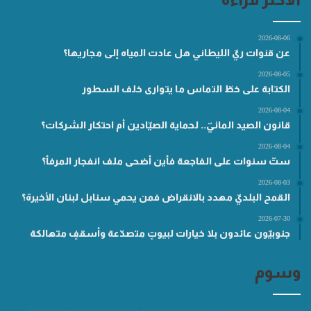
2026-08-06
عن قنوات ريّ الليطاني هل عادت المياه إلى مجاريها؟
2026-08-05
الكتابة على خطّ التماس ما يتوارى خلف السطور
2026-08-04
قانون الصيد المائيّ.. لحماية الصيّادين أم احتكار الشركات؟
2026-08-04
ستّ سنوات على الفاجعة فأين أضحى ملف انفجار المرفأ؟
2026-08-03
القمح البلديّ مهدد بالانقراض فمن يحمي سنابل لبنان الأخيرة؟
2026-07-30
جنوبيّون عائدون بلا خيارات لبيوتٍ متصدّعة وأسقفٍ متهالكة
وسوم