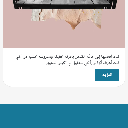
كنت أقصيها إلى حافّة الصّحن بحركة خفيفة ومدروسة خشية من أمّي.
كنت أعرف أنّها لو رأتني ستقول لي ”كيلو الصنوبر…
المزيد