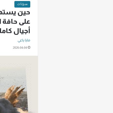
مدوّنات
حين يسته
على حافة ال
أجيال كامل
مايا ياغي
2026-04-04