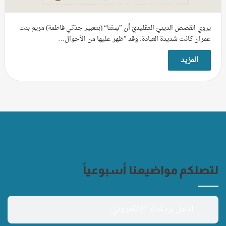
يروي القصص الدينيّ التقليديّ أن ”سِتّنا“ (بتعبير جدّتي فاطمة) مريم بنت
عمران كانت شديدة العبادة: وقد ”ظهر عليها من الأحوال…
المزيد
لتصلكم مواضيعنا أسبوعياً