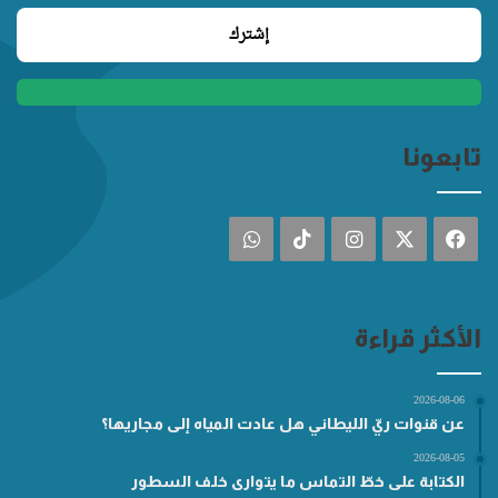
تابعونا
فيسبوك
‫X
انستقرام
‫TikTok
واتساب
الأكثر قراءة
2026-08-06
عن قنوات ريّ الليطاني هل عادت المياه إلى مجاريها؟
2026-08-05
الكتابة على خطّ التماس ما يتوارى خلف السطور