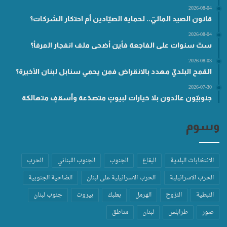
2026-08-04
قانون الصيد المائيّ.. لحماية الصيّادين أم احتكار الشركات؟
2026-08-04
ستّ سنوات على الفاجعة فأين أضحى ملف انفجار المرفأ؟
2026-08-03
القمح البلديّ مهدد بالانقراض فمن يحمي سنابل لبنان الأخيرة؟
2026-07-30
جنوبيّون عائدون بلا خيارات لبيوتٍ متصدّعة وأسقفٍ متهالكة
وسوم
الانتخابات البلدية
البقاع
الجنوب
الجنوب اللبناني
الحرب
الحرب الاسرائيلية
الحرب الاسرائيلية على لبنان
الضاحية الجنوبية
النبطية
النزوح
الهرمل
بعلبك
بيروت
جنوب لبنان
صور
طرابلس
لبنان
مناطق