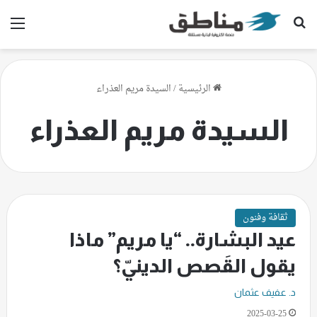
بحث عن
الق
الرئيسية
/
السيدة مريم العذراء
السيدة مريم العذراء
ثقافة وفنون
عيد البشارة.. “يا مريم” ماذا
يقول القَصص الدينيّ؟
د. عفيف عثمان
2025-03-25