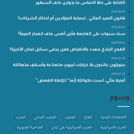
الكتابة على خطّ التماس ما يتوارى خلف السطور
2026-08-04
قانون الصيد المائيّ.. لحماية الصيّادين أم احتكار الشركات؟
2026-08-04
ستّ سنوات على الفاجعة فأين أضحى ملف انفجار المرفأ؟
2026-08-03
القمح البلديّ مهدد بالانقراض فمن يحمي سنابل لبنان الأخيرة؟
2026-07-30
جنوبيّون عائدون بلا خيارات لبيوتٍ متصدّعة وأسقفٍ متهالكة
2026-07-28
أمنية مكّي: لست حكواتيّة إنّما “خيّاطة القصص”
وسوم
الانتخابات البلدية
البقاع
الجنوب
الجنوب اللبناني
الحرب
الحرب الاسرائيلية
الحرب الاسرائيلية على لبنان
الضاحية الجنوبية