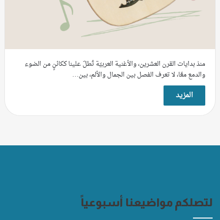
منذ بدايات القرن العشرين، والأغنية العربيّة تُطلّ علينا ككائنٍ من الضوء
والدمع معًا، لا تعرف الفصل بين الجمال والألم، بين…
المزيد
لتصلكم مواضيعنا أسبوعياً