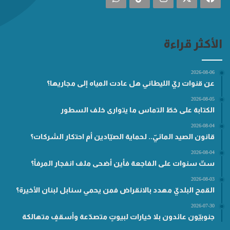
الأكثر قراءة
2026-08-06
عن قنوات ريّ الليطاني هل عادت المياه إلى مجاريها؟
2026-08-05
الكتابة على خطّ التماس ما يتوارى خلف السطور
2026-08-04
قانون الصيد المائيّ.. لحماية الصيّادين أم احتكار الشركات؟
2026-08-04
ستّ سنوات على الفاجعة فأين أضحى ملف انفجار المرفأ؟
2026-08-03
القمح البلديّ مهدد بالانقراض فمن يحمي سنابل لبنان الأخيرة؟
2026-07-30
جنوبيّون عائدون بلا خيارات لبيوتٍ متصدّعة وأسقفٍ متهالكة