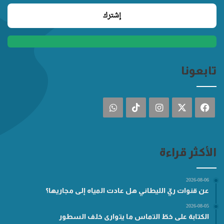
تابعونا
فيسبوك
‫X
انستقرام
‫TikTok
واتساب
الأكثر قراءة
2026-08-06
عن قنوات ريّ الليطاني هل عادت المياه إلى مجاريها؟
2026-08-05
الكتابة على خطّ التماس ما يتوارى خلف السطور