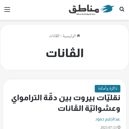
بحث عن
الق
الرئيسية
/
الڤانات
الڤانات
ذاكرة وأمكنة
نقليّات بيروت بين دقّة الترامواي
وعشوائيّة الڤانات
عبدالحليم حمود
2025-07-13