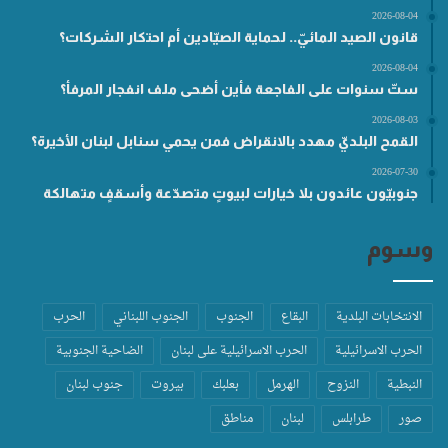
2026-08-04
قانون الصيد المائيّ.. لحماية الصيّادين أم احتكار الشركات؟
2026-08-04
ستّ سنوات على الفاجعة فأين أضحى ملف انفجار المرفأ؟
2026-08-03
القمح البلديّ مهدد بالانقراض فمن يحمي سنابل لبنان الأخيرة؟
2026-07-30
جنوبيّون عائدون بلا خيارات لبيوتٍ متصدّعة وأسقفٍ متهالكة
وسوم
الانتخابات البلدية
البقاع
الجنوب
الجنوب اللبناني
الحرب
الحرب الاسرائيلية
الحرب الاسرائيلية على لبنان
الضاحية الجنوبية
النبطية
النزوح
الهرمل
بعلبك
بيروت
جنوب لبنان
صور
طرابلس
لبنان
مناطق