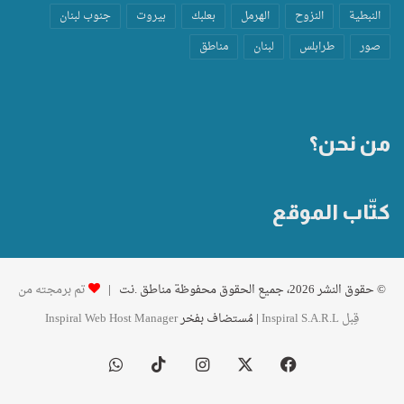
النبطية
النزوح
الهرمل
بعلبك
بيروت
جنوب لبنان
صور
طرابلس
لبنان
مناطق
من نحن؟
كتّاب الموقع
© حقوق النشر 2026، جميع الحقوق محفوظة مناطق .نت |
تم برمجته من
قِبل Inspiral S.A.R.L
| مُستضاف بفخر
Inspiral Web Host Manager
فيسبوك
‫X
انستقرام
‫TikTok
واتساب