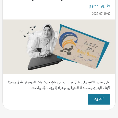
طارق الحجيري
2025-07-19
على تخوم الألم، وفي ظلّ غياب رسميّ تامّ، حيث بات التهميش قدرًا يوميًا
لأبناء البقاع، ومضاعفًا للمعوّقين جغرافيًّا وإنسانيًّا، رفضت…
المزيد