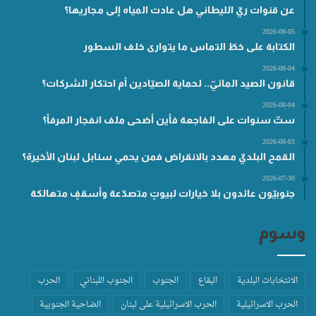
عن قنوات ريّ الليطاني هل عادت المياه إلى مجاريها؟
2026-08-05
الكتابة على خطّ التماس ما يتوارى خلف السطور
2026-08-04
قانون الصيد المائيّ.. لحماية الصيّادين أم احتكار الشركات؟
2026-08-04
ستّ سنوات على الفاجعة فأين أضحى ملف انفجار المرفأ؟
2026-08-03
القمح البلديّ مهدد بالانقراض فمن يحمي سنابل لبنان الأخيرة؟
2026-07-30
جنوبيّون عائدون بلا خيارات لبيوتٍ متصدّعة وأسقفٍ متهالكة
وسوم
الانتخابات البلدية
البقاع
الجنوب
الجنوب اللبناني
الحرب
الحرب الاسرائيلية
الحرب الاسرائيلية على لبنان
الضاحية الجنوبية