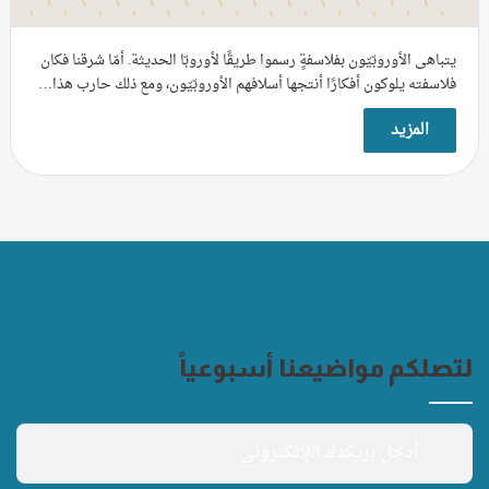
يتباهى الأوروبّيّون بفلاسفةٍ رسموا طريقًا لأوروبّا الحديثة. أمّا شرقنا فكان
فلاسفته يلوكون أفكارًا أنتجها أسلافهم الأوروبّيّون، ومع ذلك حارب هذا…
المزيد
لتصلكم مواضيعنا أسبوعياً