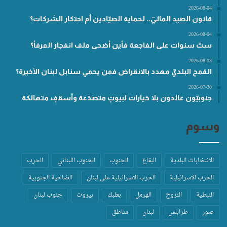
2026-08-04
قانون الصيد المائيّ.. لحماية الصيّادين أم احتكار الشركات؟
2026-08-04
ستّ سنوات على الفاجعة فأين أضحى ملف انفجار المرفأ؟
2026-08-03
القمح البلديّ مهدد بالانقراض فمن يحمي سنابل لبنان الأخيرة؟
2026-07-30
جنوبيّون عائدون بلا خيارات لبيوتٍ متصدّعة وأسقفٍ متهالكة
وسوم
الانتخابات البلدية
البقاع
الجنوب
الجنوب اللبناني
الحرب
الحرب الاسرائيلية
الحرب الاسرائيلية على لبنان
الضاحية الجنوبية
النبطية
النزوح
الهرمل
بعلبك
بيروت
جنوب لبنان
صور
طرابلس
لبنان
مناطق