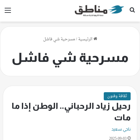
بحث عن
الق
الرئيسية
/
مسرحية شي فاشل
مسرحية شي فاشل
ثقافة وفنون
رحيل زياد الرحباني.. الوطن إذا ما
مات
ناجي سعيد
2025-09-03