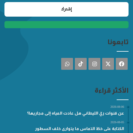
تابعونا
فيسبوك
‫X
انستقرام
‫TikTok
واتساب
الأكثر قراءة
2026-08-06
عن قنوات ريّ الليطاني هل عادت المياه إلى مجاريها؟
2026-08-05
الكتابة على خطّ التماس ما يتوارى خلف السطور