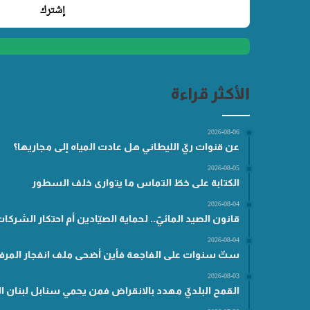
الأكثر قراءة
2026-08-06
عن قنوات ريّ الليطاني هل عادت المياه إلى مجاريها؟
2026-08-05
الكتابة على خطّ التماس ما يتوارى خلف السطور
2026-08-04
قانون الصيد المائيّ.. لحماية الصيّادين أم احتكار الشركا
2026-08-04
ستّ سنوات على الفاجعة فأين أضحى ملف انفجار المرفأ
2026-08-03
القمح البلديّ مهدد بالانقراض فمن يحمي سنابل لبنان ال