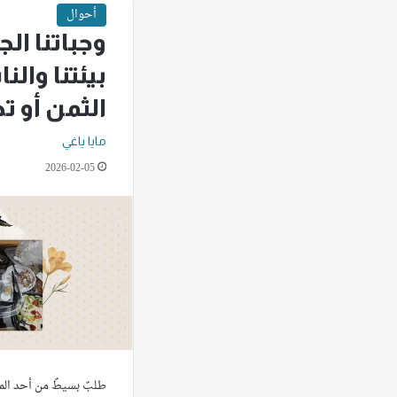
أحوال
وجباتنا ال
بيئتنا وال
الثمن أو ت
مايا ياغي
2026-02-05
طلبٌ بسيطٌ من أحد المطا