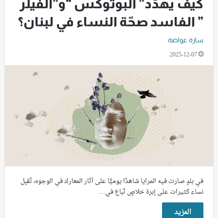
كيف يهدّد” البوتوكس “و”الفيلر
” الفاسد صحّة النساء في لبنان؟
سارة عواضة
2025-12-07
في بلدٍ صارت فيه المرايا شاهدًا يوميًّا على آثار المعارك في الوجوه، تُقبِل
نساء كثيرات على إبرة خلاصٍ تُباع في…
المزيد