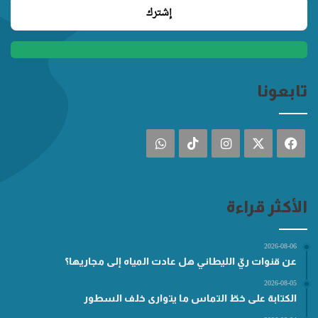
تابعونا
فيسبوك
‫X
انستقرام
‫TikTok
واتساب
الأكثر قراءة
2026-08-06
عن قنوات ريّ الليطاني هل عادت المياه إلى مجاريها؟
2026-08-05
الكتابة على خطّ التماس ما يتوارى خلف السطور