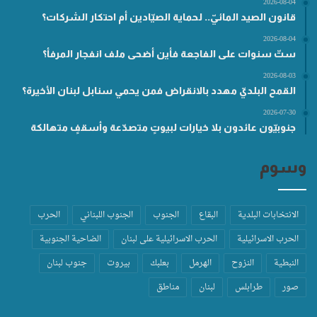
2026-08-04
قانون الصيد المائيّ.. لحماية الصيّادين أم احتكار الشركات؟
2026-08-04
ستّ سنوات على الفاجعة فأين أضحى ملف انفجار المرفأ؟
2026-08-03
القمح البلديّ مهدد بالانقراض فمن يحمي سنابل لبنان الأخيرة؟
2026-07-30
جنوبيّون عائدون بلا خيارات لبيوتٍ متصدّعة وأسقفٍ متهالكة
وسوم
الانتخابات البلدية
البقاع
الجنوب
الجنوب اللبناني
الحرب
الحرب الاسرائيلية
الحرب الاسرائيلية على لبنان
الضاحية الجنوبية
النبطية
النزوح
الهرمل
بعلبك
بيروت
جنوب لبنان
صور
طرابلس
لبنان
مناطق