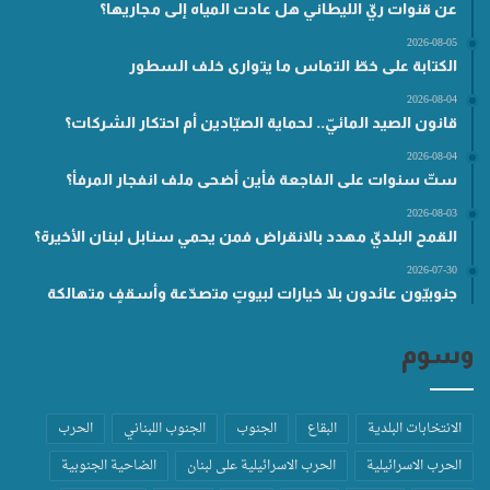
عن قنوات ريّ الليطاني هل عادت المياه إلى مجاريها؟
2026-08-05
الكتابة على خطّ التماس ما يتوارى خلف السطور
2026-08-04
قانون الصيد المائيّ.. لحماية الصيّادين أم احتكار الشركات؟
2026-08-04
ستّ سنوات على الفاجعة فأين أضحى ملف انفجار المرفأ؟
2026-08-03
القمح البلديّ مهدد بالانقراض فمن يحمي سنابل لبنان الأخيرة؟
2026-07-30
جنوبيّون عائدون بلا خيارات لبيوتٍ متصدّعة وأسقفٍ متهالكة
وسوم
الانتخابات البلدية
البقاع
الجنوب
الجنوب اللبناني
الحرب
الحرب الاسرائيلية
الحرب الاسرائيلية على لبنان
الضاحية الجنوبية