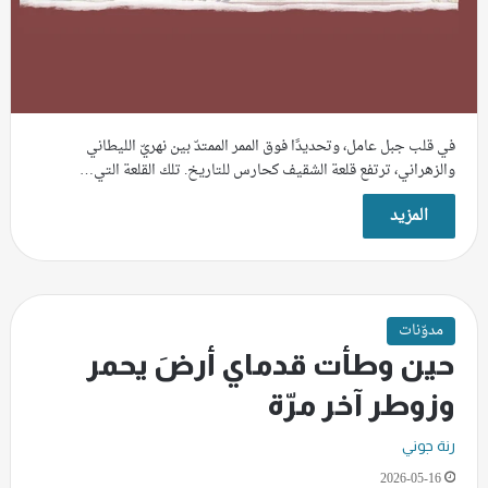
في قلب جبل عامل، وتحديدًا فوق الممر الممتدّ بين نهريّ الليطاني
والزهراني، ترتفع قلعة الشقيف كحارس للتاريخ. تلك القلعة التي…
المزيد
مدوّنات
حين وطأت قدماي أرضَ يحمر
وزوطر آخر مرّة
رنة جوني
2026-05-16