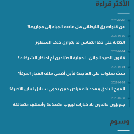
الأكثر قراءة
2026-08-06
عن قنوات ريّ الليطاني هل عادت المياه إلى مجاريها؟
2026-08-05
الكتابة على خطّ التماس ما يتوارى خلف السطور
2026-08-04
قانون الصيد المائيّ.. لحماية الصيّادين أم احتكار الشركات؟
2026-08-04
ستّ سنوات على الفاجعة فأين أضحى ملف انفجار المرفأ؟
2026-08-03
القمح البلديّ مهدد بالانقراض فمن يحمي سنابل لبنان الأخيرة؟
2026-07-30
جنوبيّون عائدون بلا خيارات لبيوتٍ متصدّعة وأسقفٍ متهالكة
وسوم