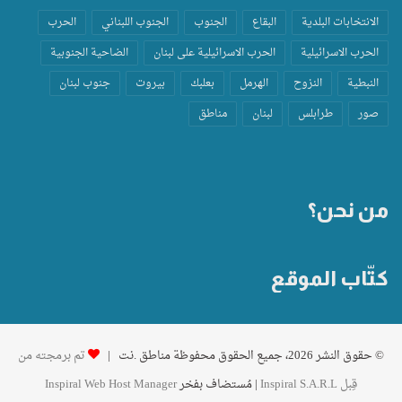
الانتخابات البلدية
البقاع
الجنوب
الجنوب اللبناني
الحرب
الحرب الاسرائيلية
الحرب الاسرائيلية على لبنان
الضاحية الجنوبية
النبطية
النزوح
الهرمل
بعلبك
بيروت
جنوب لبنان
صور
طرابلس
لبنان
مناطق
من نحن؟
كتّاب الموقع
© حقوق النشر 2026، جميع الحقوق محفوظة مناطق .نت |
تم برمجته من
قِبل Inspiral S.A.R.L
| مُستضاف بفخر
Inspiral Web Host Manager