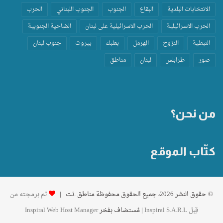
الانتخابات البلدية
البقاع
الجنوب
الجنوب اللبناني
الحرب
الحرب الاسرائيلية
الحرب الاسرائيلية على لبنان
الضاحية الجنوبية
النبطية
النزوح
الهرمل
بعلبك
بيروت
جنوب لبنان
صور
طرابلس
لبنان
مناطق
من نحن؟
كتّاب الموقع
© حقوق النشر 2026، جميع الحقوق محفوظة مناطق .نت |
تم برمجته من
قِبل Inspiral S.A.R.L
| مُستضاف بفخر
Inspiral Web Host Manager