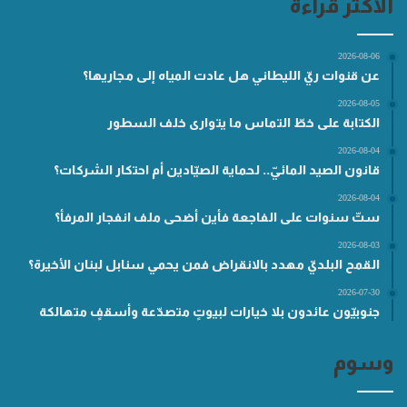
الأكثر قراءة
2026-08-06
عن قنوات ريّ الليطاني هل عادت المياه إلى مجاريها؟
2026-08-05
الكتابة على خطّ التماس ما يتوارى خلف السطور
2026-08-04
قانون الصيد المائيّ.. لحماية الصيّادين أم احتكار الشركات؟
2026-08-04
ستّ سنوات على الفاجعة فأين أضحى ملف انفجار المرفأ؟
2026-08-03
القمح البلديّ مهدد بالانقراض فمن يحمي سنابل لبنان الأخيرة؟
2026-07-30
جنوبيّون عائدون بلا خيارات لبيوتٍ متصدّعة وأسقفٍ متهالكة
وسوم