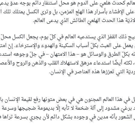
 العالم كحدث هلعيّ على الدوم هو محل استنفار دائم بوجه عدوّ يد
على الإفشاء بأسرار هذا الهلع المزمن، بل وترى الكسل يمتلك تلك ال
يّة هذا الحدث الهلعيّ الطائش الذي يدعى العالم.
يج ذلك القفز الذي يستدعيه العالم في كلّ يوم، يجعل الكسل محلّ
يعمل على العبث بكلّ أسباب السكينة والهدوء والإسترخاء. إنّ امته
 بكلّ الطرق والوسائل هو – هذا الامتهان – في جلّ وجوهه استدعا
، لكنّه أيضًا استدعاء مرهق لاستهلاك القلب والذهن والروح والأع
يّة التي تعززها هذه العناصر في الإنسان.
ل في هذا العالم المجنون هي في بعض متونها رفع لقيمة الإنسان باعتب
 برغيّ مشدود إلى آلة ضخمة لا تأبه إلّا بديمومة ضجيجها وسرعة 
ى الشعور بأنّه مدين في وجوده بشكل دائم لأن يجري بسرعة تراها 