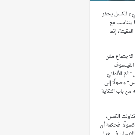
سيّء للكسل يحفر
ا يتناسب مع
مقيتة، إنّما
الاجتماع ممّن
 الفيلسوف
ثمّ الألمانيّ
ل“ وصولًا إلى
 من باب النكاية
تناولت الكسل،
كسولًا. فحكمة أن
الإنسان في هذا