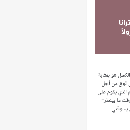
انا
لًا
الكسل هو بمثابة
ي توق من أجل
م الذي يقوم على
قت ما بينطر“
ّ يسوقني