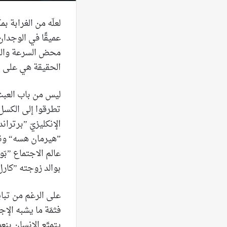
لعلّه من الغرابة ب
عميقًا في الوجدان
محض السرعة والركض 
الحقيقة هي على ا
ليس من باب العبث 
تطرقوا إلى الكسل
الإنكليزيّ ”برتران
”هيرمان هسه“ ونص
عالم الاجتماع ”بّ
بوالد زوجته ”كارل
على الرغم من تباي
فثمّة ما يشبه الإ
يتمتّع الإنسان بن