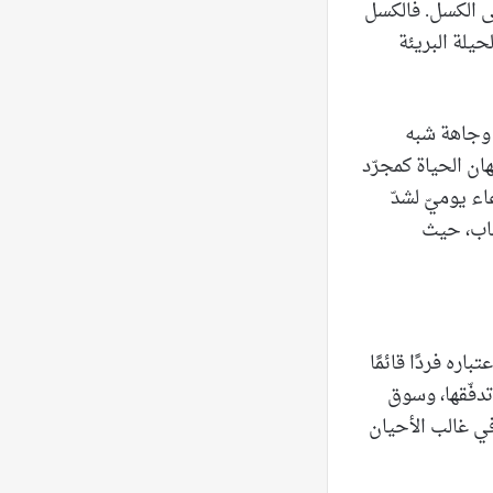
عى الكسل. فالكسل
حيلة البريئة
 وجاهة شبه
ان الحياة كمجرّد
ء يوميّ لشدّ
صاب، حيث
اره فردًا قائمًا
تدفّقها، وسوق
في غالب الأحيان