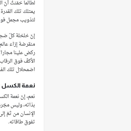
لطالما خمّنتُ أنّ
يمتلك تلك القدرة 
لتذويب مجمل فولاذ
إنّ خلخلة كلّ ضج
منقرضة إزاء عالم 
ركض علينا مجاراته
الأكفّ فوق الرقاب
اضمحلال تلك الفرد
نعمة الكسل
نعم، إنّ نعمة الكس
بذاته، وليس مجّرد
الإنسان من ثمّ إل
تفوق طاقاته.