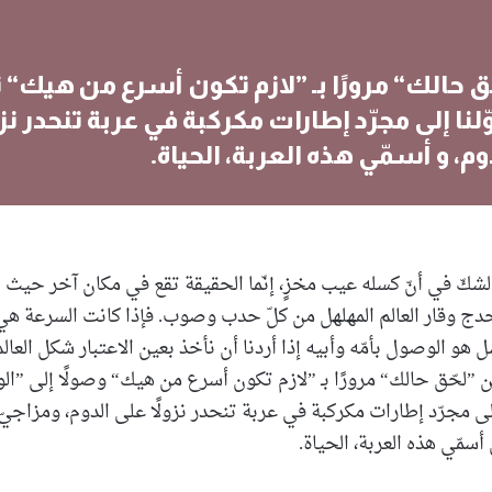
ق حالك“ مرورًا بـ ”لازم تكون أسرع من هيك“ تر
لنا إلى مجرّد إطارات مكركبة في عربة تنحدر نزو
وم، و أسمّي هذه العربة، الحياة.
 الشكّ في أنّ كسله عيب مخزٍ، إنّما الحقيقة تقع في مكان آخر حيث 
حدج وقار العالم المهلهل من كلّ حدب وصوب. فإذا كانت السرعة ه
 هو الوصول بأمّه وأبيه إذا أردنا أن نأخذ بعين الاعتبار شكل العال
لحّق حالك“ مرورًا بـ ”لازم تكون أسرع من هيك“ وصولًا إلى ”الو
 إلى مجرّد إطارات مكركبة في عربة تنحدر نزولًا على الدوم، ومزاجي
 أسمّي هذه العربة، الحياة.