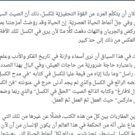
مكان أن يتكلّم المرء عن القوّة التحفيزيّة للكسل، ذلك أنّ الصيت ال
 وفي جلّ أنماط الحياة العصريّة. إنّ الحياة وقد روّضتْ أمزجتنا بم
والجريان واللهاث دفعتْ كلًّا منّا لأن يرى في الكسل تلك الآفة ال
لعكس من ذلك إلى حدّ كبير.
في هذا السياق أن نرى أسماء وازنة في تاريخ الفكر والأدب وعلم 
 باعتباره حاجة ضروريّة من حاجات العيش، وفي البال بهذا الصدد
د راسل“ وما بثّنا إيّاه من قيمة عليا للكسل في كتابه ”في مدح الكسل“ 
ّه الرائع في الكسل والذي لم يجد أدنى حرج في عنونته ”فنّ الكس
ول لافارغ“ وكتابه الذائع الصيت ”الحقّ في الكسل“ والذي ربّما وضعه
 ماركس“ حيث العمل ثمّ العمل ثمّ العمل.
ن المقاربات بين كلّ من هذه الكتب، فضلًا عن غيرها من تلك التي 
جماع على أنّه من الحكمة في هذا العالم أن يكون الإنسان من آن لآن 
عمة الكسل تستبطن تحدّ شرس ورائع لكلّ أنماط الحياة التي يعيشها 