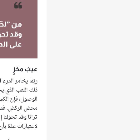
من ”لحّ
وقد تحوّ
على الد
عيبٌ مخزٍ
ربّما يخامر المرء
ذلك اللعب الذي ي
الوصول، فإنّ الكسل
محض الركض. فمن ”
ترانا وقد تحوّلنا
لاعتبارات عدّة بأن