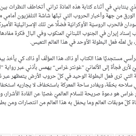
ي ينتابني في أثناء كتابة هذه المادّة تراني أتخاطف النظرات بين 
الورق من جهة وأخبار الحروب التي تبثّها شاشة التلفزيون أمامي 
ان فالحرب الروسيّة الأوكرانيّة فضلًا عن تلك الإسرائيليّة الأميركيّة
ناد إيران في الجنوب اللبنانيّ المنكوب وفي البال فكرة مفادها 
 بل لعلّه فعل البطولة الأوحد في هذا العالم التعيس.
برأسي مستجديًا هذا الكتاب أو ذاك، هذا المؤلّف أو ذاك، كي يأخذ بي
 لأرى فجأة إلى الألمانيّ ”غونتر غراس“ يهمس بأذني عبر رواية ”
عة التي ترى فعل البطولة الوحيد في كلّ حروب الأرض يتمظهر عبر ذ
 سلاحه بخفّة، ويغادر ساحة المعركة باستخفاف لا يجاريه استخفاف
غراس هو دعوة صريحة للسلام العالميّ غصبًا عن القادة الأشرار، و
 كلّ موبقات العالم وما يحفل به هذا العالم من انتصارات ومن بط