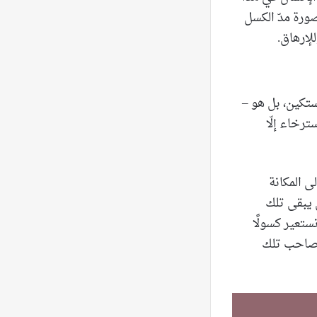
صورة مدّ الكسل
لإرهاق.
ستكين، بل هو –
رخاء إلّا
ى المكانة
ل يبقى تلك
نستعير كسولًا
و لاروشفوكو“ صاحب تلك