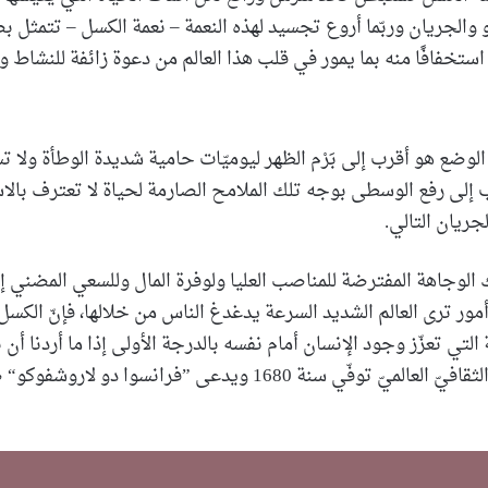
دو والجريان وربّما أروع تجسيد لهذه النعمة – نعمة الكسل – تتمثل ب
استخفافًا منه بما يمور في قلب هذا العالم من دعوة زائفة للنشاط ول
الوضع هو أقرب إلى بَرْم الظهر ليوميّات حامية شديدة الوطأة ولا ت
 إلى رفع الوسطى بوجه تلك الملامح الصارمة لحياة لا تعترف بالاست
ريان التالي.
الوجاهة المفترضة للمناصب العليا ولوفرة المال وللسعي المضني إل
أمور ترى العالم الشديد السرعة يدغدغ الناس من خلالها، فإنّ الكس
التي تعزّز وجود الإنسان أمام نفسه بالدرجة الأولى إذا ما أردنا أن 
شهيرًا في التراث الثقافيّ العالميّ توفّي سنة 1680 ويدعى ”فرانسوا د