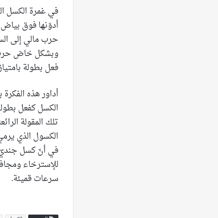
في غمرة الكسل الذ
أدوّنها فوق بياض 
حرب مالي إلى السود
وبشكل خاصّ حرب إس
فعل بطولة بامتياز،
أداور هذه الفكرة 
الكسل كفعل بطوليّ
تلك المقولة الرائ
الكسول الذي يرمي
في أنّ كسل جنديّ 
للإسترخاء ومجافاة
سرعات قميئة.