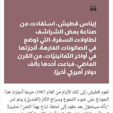
إيناس قطيش، استفادت من
صناعة بعض الشراشف
لطاولات السفرة، التي توضع
في الصالونات الفارهة، أنجزتها
في أواخر الثمانينيّات، من القرن
الماضي، فباعت أحدها بألف
دولار أميركي أخيرًا.
تعود قطيش، إلى تلك الأيام من العام 1987، حينما أنجزت هذا
النموذج على ضوء الشموع وسراج الكاز (القنديل)، ولم تدرِ
”بأنّه سيتحوّل بعد عقود إلى تحفة، تباع بهذا الثمن“، مشيرة