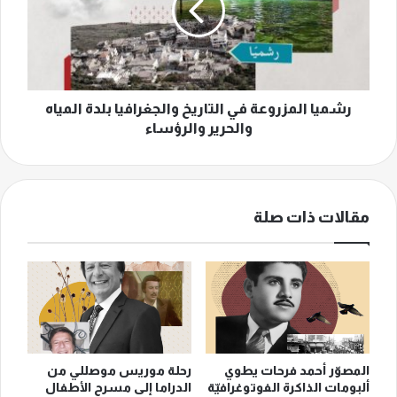
والجغرافيا
بلدة
المياه
والحرير
والرؤساء
رشميا المزروعة في التاريخ والجغرافيا بلدة المياه
والحرير والرؤساء
مقالات ذات صلة
المصوّر أحمد فرحات يطوي
رحلة موريس موصللي من
ألبومات الذاكرة الفوتوغرافيّة
الدراما إلى مسرح الأطفال