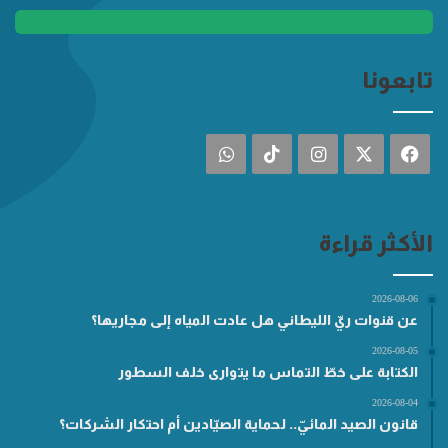
تابعونا
فيسبوك
‫X
انستقرام
‫TikTok
واتساب
الأكثر قراءة
2026-08-06
عن قنوات ريّ الليطاني هل عادت المياه إلى مجاريها؟
2026-08-05
الكتابة على خطّ التماس ما يتوارى خلف السطور
2026-08-04
قانون الصيد المائيّ.. لحماية الصيّادين أم احتكار الشركات؟