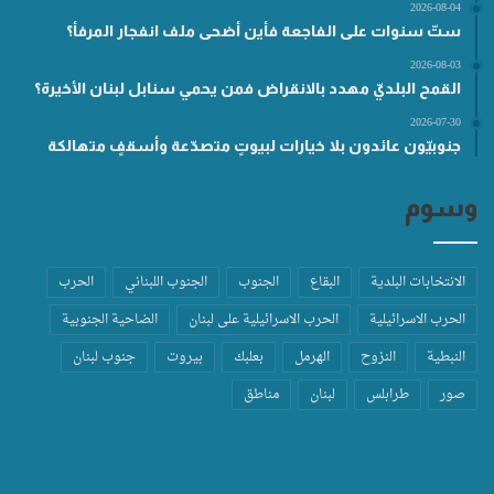
2026-08-04
ستّ سنوات على الفاجعة فأين أضحى ملف انفجار المرفأ؟
2026-08-03
القمح البلديّ مهدد بالانقراض فمن يحمي سنابل لبنان الأخيرة؟
2026-07-30
جنوبيّون عائدون بلا خيارات لبيوتٍ متصدّعة وأسقفٍ متهالكة
وسوم
الانتخابات البلدية
البقاع
الجنوب
الجنوب اللبناني
الحرب
الحرب الاسرائيلية
الحرب الاسرائيلية على لبنان
الضاحية الجنوبية
النبطية
النزوح
الهرمل
بعلبك
بيروت
جنوب لبنان
صور
طرابلس
لبنان
مناطق