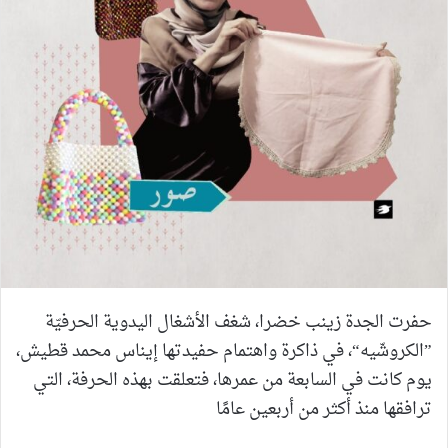
حفرت الجدة زينب خضرا، شغف الأشغال اليدوية الحرفيّة
”الكروشّيه“، في ذاكرة واهتمام حفيدتها إيناس محمد قطيش،
يوم كانت في السابعة من عمرها، فتعلقت بهذه الحرفة، التي
ترافقها منذ أكثر من أربعين عامًا