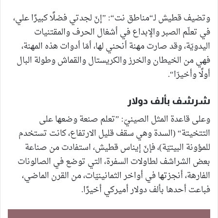
وتضيف قطيش لـ“مناطق نت“: ”إنّ لجدتي فضلًا كبيرًا علي،
في تعلّم الصبر والإبداع في أشغال الحرف والمقتنيات
اليدويّة، وقد صارت مهنة أنحني لها، أمّا أدوات هذه المهنة،
فهي من الخيطان والخرز والكريستال والقماش وطولة البال
أولًا وأخيرّا“.
شرشف بألف دولار
وعلى قاعدة المثل الصينيّ: ”تعلم صنعة وضعها على
التتخيتة“ (السدة وهي سقف قليل الارتفاع، كانت تستخدم
للمؤونة البيتيّة)، فإنّ إيناس قطيش، استفادت من صناعة
بعض الشراشف لطاولات السفرة، التي توضع في الصالونات
الفارهة، أنجزتها في أواخر الثمانينيّات، من القرن الماضي،
فباعت أحدها بألف دولار أميركي أخيرًا.