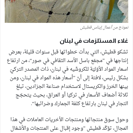
نموذج من أعمال إيناس قطيش
غلاء المستلزمات في لبنان
تشكو قطيش، التي بدأت خطواتها قبل سنوات قليلة، بعرض
إنتاجها في ”مجمّع باسل الأسد الثقافي في صور“، من ارتفاع
اسعار المواد الأوّليّة للكروشّيه في لبنان، ذات المصدر التركيّ
بشكل رئيس، لافتة إلى أنّ ”أسعار هذه المواد في لبنان، ومن
بينها الخرز والكريستال لاستخدام صناعة الجزادين، تبلغ
ثلاثة أضعاف الأسعار في تركيّا أو العراق، بحيث يتحجّج
التجار في لبنان بارتفاع كلفة الجمارك وضرائبها“.
وحول سوق منتجاتها ومنتجات الأخريات العاملات في هذا
المجال، تؤكّد قطيش ”وجود إقبال على المنتجات والأشغال