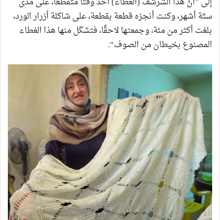
إلى ”أنّ هذا الشرشف (الغطاء) أخذ وقتًا متقطّعًا، على مدى
ستّة أشهر، وكنت أنجزه قطعة بقطعة، على شاكلة أزرار الورد،
بلغت أكثر من مئة، وجمعتها لاحقًا، فتشكّل منها هذا الغطاء
المصنوع بخيطان من الصوف“.