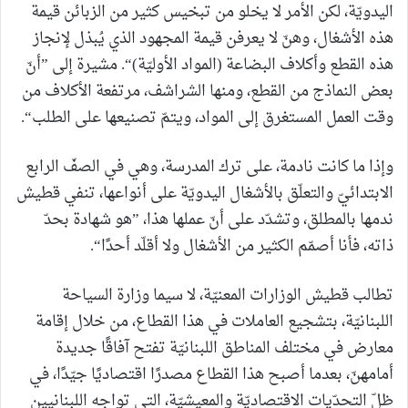
اليدويّة، لكن الأمر لا يخلو من تبخيس كثير من الزبائن قيمة
هذه الأشغال، وهنّ لا يعرفن قيمة المجهود الذي يُبذل لإنجاز
هذه القطع وأكلاف البضاعة (المواد الأوليّة)“. مشيرة إلى ”أنّ
بعض النماذج من القطع، ومنها الشراشف، مرتفعة الأكلاف من
وقت العمل المستغرق إلى المواد، ويتمّ تصنيعها على الطلب“.
وإذا ما كانت نادمة، على ترك المدرسة، وهي في الصفّ الرابع
الابتدائيّ والتعلّق بالأشغال اليدويّة على أنواعها، تنفي قطيش
ندمها بالمطلق، وتشدّد على أنّ عملها هذا، ”هو شهادة بحدّ
ذاته، فأنا أصمّم الكثير من الأشغال ولا أقلّد أحدًا“.
تطالب قطيش الوزارات المعنيّة، لا سيما وزارة السياحة
اللبنانيّة، بتشجيع العاملات في هذا القطاع، من خلال إقامة
معارض في مختلف المناطق اللبنانيّة تفتح آفاقًا جديدة
أمامهنّ، بعدما أصبح هذا القطاع مصدرًا اقتصاديًا جيّدًا، في
ظلّ التحدّيات الاقتصاديّة والمعيشيّة، التي تواجه اللبنانيين