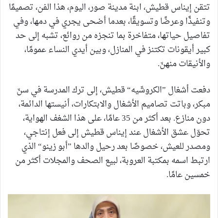
تتقن إيناس قطيش، ابنة مدينة صور، اليوم، هذا الفن، تصميمًا
وتنفيذًا وعرضًا وتسويقًا، بعدما أضحى يجري في دمها، وفي
تفاصيل حياتها، متفاخرة بما تنجزه من روائع، تشبه إلى حد
كبير أيقونات تكتنز في المنازل، وبين أيدي النساء عمومًا،
والأنيقات منهنّ.
دفعت أشغال ”الكروشّيه“ قطيش، إلى ترك المدرسة في سنّ
مبكر، وباتت تصاميم الأشغال والابتكارات، أنيستها الدائمة،
دون منازع. بعد أكثر من 35 عامًا، على هذا الشغف الهواية،
تحوّل عشق الأشغال عند إيناس قطيش إلى فعل إنتاجي،
ومصدر للعيش، خصوصًا بعد رحيل والدها ”أبو زينو“ الذي
ارتبط اسمه بمكتبة العروبة، لبيع الصحف والمجلات أكثر من
خمسين عامًا.