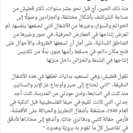
منذ ذلك الحين، أيّ قبل نحو عشر سنوات، تكثر قطيش من
صناعة الشراشف بأشكال مختلفة، والجزادين وصولًا إلى
الخواتم والسوار، وغيرها من الأشغال التي تصمّمها بنفسها، ثم
ّتعرض إنتاجها في المعارض الحرفيّة، في صور وغيرها من
المناطق اللبنانيّة، على أمل أن تسعفها الظروف والأحوال على
فتح مكان دائم، في مسقط رأسها صور، بدلًا من تكديس
إنتاجها في الشنط والخزائن داخل منزلها.
تقول قطيش، وهي تستعيد بدايات تعلقها في هذه الأشغال
الدقيقة، ”التي تحتاج إلى صبر وأوجاع غز الإبر والسنانير،
منذ كنت في السابعة، ولدى عودتي من المدرسة، كنت أجد
جدتي، التي كانت تقيم في حيفا الفلسطينيّة قبل النكبة في
العام 1948، منشغلة بأشغال التطريز والحياكة على الأقمشة،
فأرمي حمّالة كتبي ودفاتري جانبًا، وأندفع إلى محاذاها لأدقّق
في تفاصيل كلّ ما تقوم به برويّة وهدوء.“