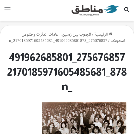
بحث عن
الق
الرئيسية
/
الجنوب بين زمنين... عادات اندثرت وطقوس
استجدّت
/
275676857_491962685801878_2170185971605485681_n
275676857_491962685801
878_2170185971605485681
_n