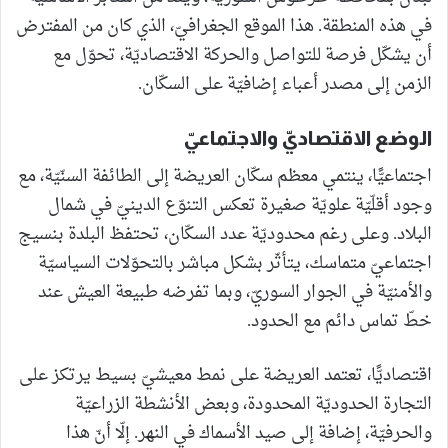
في هذه المنطقة. هذا الموقع الجغرافيّ، الذي كان من المفترض
أن يشكّل فرصة للتواصل والحركة الاقتصاديّة، تحوّل مع
الزمن إلى مصدر أعباء إضافيّة على السكّان.
الوضع الاقتصاديّ والاجتماعيّ
اجتماعيًّا، ينتمي معظم سكّان العريضة إلى الطائفة السنّيّة، مع
وجود أقلّيّة علويّة صغيرة تعكس التنوّع الدينيّ في شمال
البلاد. وعلى رغم محدوديّة عدد السكّان، تحتفظ البلدة بنسيج
اجتماعيّ متماسك، يتأثّر بشكل مباشر بالتحوّلات السياسيّة
والأمنيّة في الجوار السوريّ، وبما تفرضه طبيعة العيش عند
خطّ تماس دائم مع الحدود.
اقتصاديًّا، تعتمد العريضة على نمط معيشيّ بسيط يرتكز على
التجارة الحدوديّة المحدودة، وبعض الأنشطة الزراعيّة
والحرفيّة، إضافة إلى صيد الأسماك في النهر. إلّا أنّ هذا