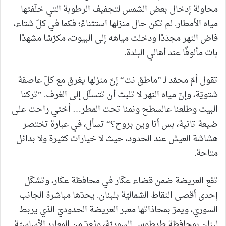
محاولة إدخال بعض الشمس لتجفيف الرطوبة التي خلّفتها
مياه الأمطار. لم تكن حال منزلها استثناءً؛ فكما في كلّ شتاء،
فاض النهر مجدّدًا ودخلت مياهه إلى البيوت، مكرّسًا مشهدًا
بات مألوفًا عند أهالي البلدة.
تقول أمّ محمّد لـ ”ماطق نت“ إنّ منزلها يغرق مع كلّ عاصفة
شتويّة، وإنّ مياه النهر لا تلبث أن تتسلّل إلى الغرف. ”تركنا
البيت وطلعنا عالسطح ونمنا تحت المطر… أختي راحت على
ضيعة تانية، بس أنا وين بروح؟“ تسأل، في عبارة تختصر
هشاشة العيش عند الحدود، حيث لا خيارات كثيرة ولا بدائل
متاحة.
تقع العريضة ضمن قضاء عكّار في محافظة عكّار، وتشكّل
إحدى أقصى النقاط الشماليّة بلبنان. يحدّها مباشرة الجانب
السوريّ، ويمرّ بمحاذاتها معبر العريضة الحدوديّ الذي يربط
لبنان بمحافظة طرطوس السوريّة، ويُعدّ من المعابر الأساسيّة