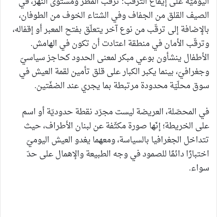
اليوميّة على إيقاع الترقّب: ترقّب المطر ومستوى النهر، في
الصيف القلق من الجفاف وفي الشتاء الخوف من الطوفان،
بالإضافة إلى ترقّب من نوع آخر يتعلّق بفتح المعبر أو إقفاله،
وترقّب الأمان في منطقة اعتادت أن تكون في الهامش.
الأطفال ينشأون بوعي مبكر لمعنى الحدود كحاجز سياسيّ
وجغرافيّ، بينما يكبر الكبار على قلق تأمين لقمة العيش في
سوق محلّيّة محدودة مرتبطة بما يجري عند الضفّتين.
في المحصّلة، العريضة ليست مجرّد نقطة حدوديّة أو اسم
على الخريطة؛ إنّها صورة مكثّفة عن لبنان الأطراف، حيث
تتداخل الجغرافيا بالسياسة، ومعهما يغدو العيش اليوميّ
اختبارًا دائمًا للصمود في وجه الطبيعة والإهمال على حدّ
سواء.