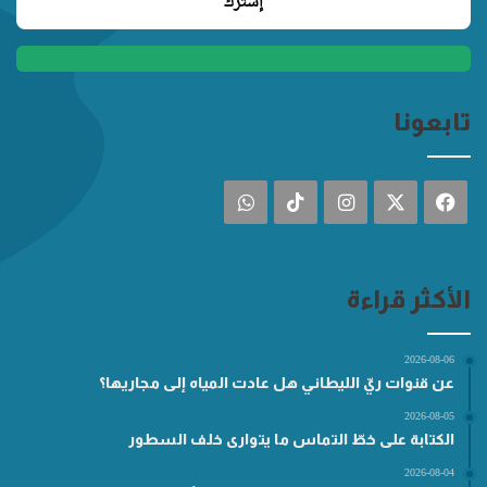
تابعونا
فيسبوك
‫X
انستقرام
‫TikTok
واتساب
الأكثر قراءة
2026-08-06
عن قنوات ريّ الليطاني هل عادت المياه إلى مجاريها؟
2026-08-05
الكتابة على خطّ التماس ما يتوارى خلف السطور
2026-08-04