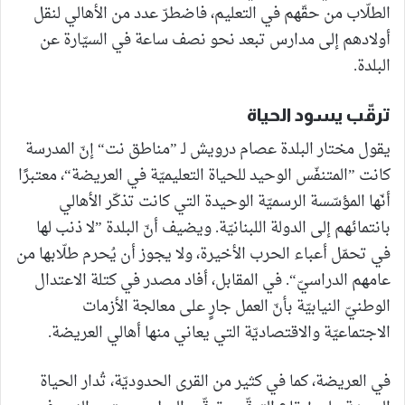
الطلّاب من حقّهم في التعليم، فاضطرّ عدد من الأهالي لنقل
أولادهم إلى مدارس تبعد نحو نصف ساعة في السيّارة عن
البلدة.
ترقّب يسود الحياة
يقول مختار البلدة عصام درويش لـ ”مناطق نت“ إنّ المدرسة
كانت ”المتنفّس الوحيد للحياة التعليميّة في العريضة“، معتبرًا
أنّها المؤسّسة الرسميّة الوحيدة التي كانت تذكّر الأهالي
بانتمائهم إلى الدولة اللبنانيّة. ويضيف أنّ البلدة ”لا ذنب لها
في تحمّل أعباء الحرب الأخيرة، ولا يجوز أن يُحرم طلّابها من
عامهم الدراسيّ“. في المقابل، أفاد مصدر في كتلة الاعتدال
الوطنيّ النيابيّة بأنّ العمل جارٍ على معالجة الأزمات
الاجتماعيّة والاقتصاديّة التي يعاني منها أهالي العريضة.
في العريضة، كما في كثير من القرى الحدوديّة، تُدار الحياة