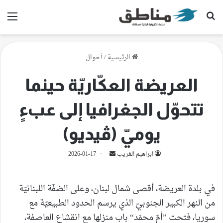
بحث عن
الق
الرئيسية
/
أحوال
العريضة العكّاريّة حينما
تتحوّل الجغرافيا إلى عبءٍ
يوميّ (ڤيديو)
أرسل
ابراهيم الغريب
2026-01-17
بريدا
إلكترونيا
في بلدة العريضة، أقصى شمال لبنان، وعلى الضفّة اللبنانيّة
من النهر الكبير الجنوبيّ الذي يرسم الحدود الطبيعيّة مع
سوريا، فتحت ”أمّ محمّد“ باب منزلها مع انقشاع العاصفة،