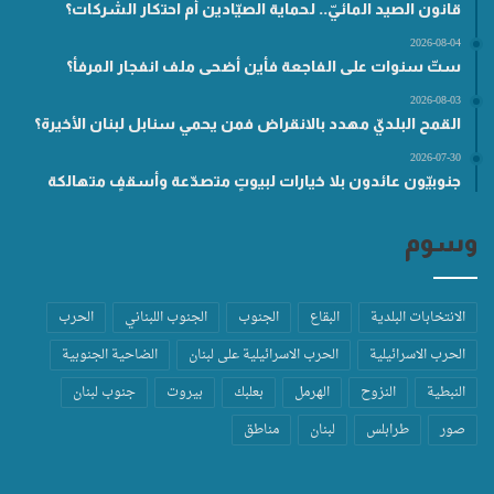
قانون الصيد المائيّ.. لحماية الصيّادين أم احتكار الشركات؟
2026-08-04
ستّ سنوات على الفاجعة فأين أضحى ملف انفجار المرفأ؟
2026-08-03
القمح البلديّ مهدد بالانقراض فمن يحمي سنابل لبنان الأخيرة؟
2026-07-30
جنوبيّون عائدون بلا خيارات لبيوتٍ متصدّعة وأسقفٍ متهالكة
وسوم
الانتخابات البلدية
البقاع
الجنوب
الجنوب اللبناني
الحرب
الحرب الاسرائيلية
الحرب الاسرائيلية على لبنان
الضاحية الجنوبية
النبطية
النزوح
الهرمل
بعلبك
بيروت
جنوب لبنان
صور
طرابلس
لبنان
مناطق