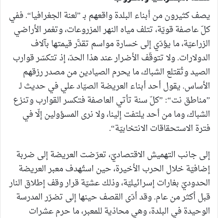
يصف كثيرون من أبناء البلدة واقعهم بـ ”لعنة الجغرافيا“. ففي
كلّ عاصفة قويّة، تتلف مياه النهر المزروعات، وتغمر الأراضي
الزراعيّة، ما يؤدّي إلى خسارة مواسم تقدَّر قيمتها بآلاف
الدولارات. ولا تتوقّف الأضرار عند هذا الحدّ، إذ تتكسّر قوارب
الصيد وتُقتلع الشباك، ما يحرم الصيادين من مصدر رزقهم
الأساس. يقول أحد أبناء العريضة الصيّاد علي في حديث لـ
”مناطق نت“: ”كلّ سنة تأتي العاصفة فتكسر القوارب وتنزع
الشباك، وما من أحد يلتفت إلينا، ولا نرى المسؤولين إلّا في
فترة الاستحقاقات الانتخابيّة“.
إلى جانب التهميش الاقتصاديّ، تعرّضت العريضة إلى ضربة
إضافيّة خلال الحرب الأخيرة، حين استُهدف معبر العريضة
الحدوديّ بغارات إسرائيليّة، وذلك عشيّة قرار وقف إطلاق النار
قبل أكثر من عام. وقد أدّى القصف حينها إلى تضرّر المدرسة
الوحيدة في البلدة، وهي محاذية للمعبر، ما حرم عشرات