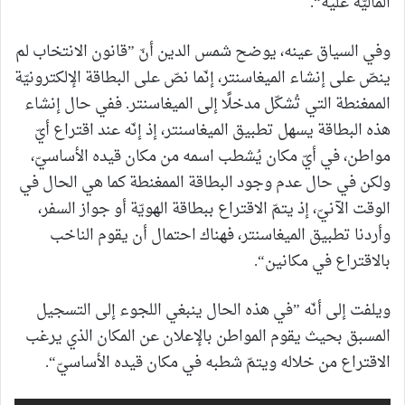
الماليّة عليه“.
وفي السياق عينه، يوضح شمس الدين أنّ ”قانون الانتخاب لم
ينصّ على إنشاء الميغاسنتر، إنّما نصّ على البطاقة الإلكترونيّة
الممغنطة التي تُشكّل مدخلًا إلى الميغاسنتر. ففي حال إنشاء
هذه البطاقة يسهل تطبيق الميغاسنتر، إذ إنّه عند اقتراع أيّ
مواطن، في أيّ مكان يُشطب اسمه من مكان قيده الأساسيّ،
ولكن في حال عدم وجود البطاقة الممغنطة كما هي الحال في
الوقت الآنيّ، إذ يتمّ الاقتراع ببطاقة الهويّة أو جواز السفر،
وأردنا تطبيق الميغاسنتر، فهناك احتمال أن يقوم الناخب
بالاقتراع في مكانين“.
ويلفت إلى أنّه ”في هذه الحال ينبغي اللجوء إلى التسجيل
المسبق بحيث يقوم المواطن بالإعلان عن المكان الذي يرغب
الاقتراع من خلاله ويتمّ شطبه في مكان قيده الأساسيّ“.