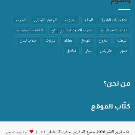
الانتخابات البلدية
البقاع
الجنوب
الجنوب اللبناني
الحرب
الحرب الاسرائيلية
الحرب الاسرائيلية على لبنان
الضاحية الجنوبية
النبطية
النزوح
الهرمل
بعلبك
بيروت
جنوب لبنان
صور
طرابلس
لبنان
مناطق
من نحن؟
كتّاب الموقع
© حقوق النشر 2026، جميع الحقوق محفوظة مناطق .نت |
تم برمجته من