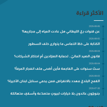
الأكثر قراءة
2026-08-06
عن قنوات ريّ الليطاني هل عادت المياه إلى مجاريها؟
2026-08-05
الكتابة على خطّ التماس ما يتوارى خلف السطور
2026-08-04
قانون الصيد المائيّ.. لحماية الصيّادين أم احتكار الشركات؟
2026-08-04
ستّ سنوات على الفاجعة فأين أضحى ملف انفجار المرفأ؟
2026-08-03
القمح البلديّ مهدد بالانقراض فمن يحمي سنابل لبنان الأخيرة؟
2026-07-30
جنوبيّون عائدون بلا خيارات لبيوتٍ متصدّعة وأسقفٍ متهالكة
وسوم