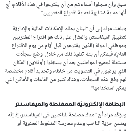
سبق وأن سجلوا أسماءهم من أن يقترعوا في هذه الأقلام، أيّ
أنّها عمليّة مُشابهة لعمليّة اقتراع المغتربين“.
ويلفت مراد إلى أنّ ”لبنان يملك الإمكانات الماليّة والإداريّة
لتطبيق الميغاسنتر، والمثال على ذلك هو اقتراع المغتربين
وموظّفي الدولة (الذين يقترعون قبل أيّام من يوم الاقتراع
العام)، فيمكن أن يتمّ تنفيذ ذلك من خلال وضع سجلّات
مستقلّة لجميع المواطنين بعد أن يسجّلوا (أونلاين) المكان
الذي يرغبون في التصويت من خلاله، وتحديد أقلام مخصّصة
لهم وفق هذه السجلّات، وهناك كثير من القاعات والأماكن التي
يمكن استخدامها“.
البطاقة الإلكترونيّة الممغنطة والميغاسنتر
ويؤكّد مراد أنّ ”هناك مصلحة للناخبين في الميغاسنتر، إذ إنّه
يضمن حرّيّة الناخب وعدم ممارسة الضغوط المعنويّة أو