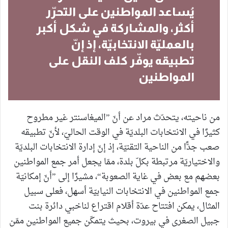
يُساعد المواطنين على التحرّر
أكثر، والمشاركة في شكل أكبر
بالعمليّة الانتخابيّة، إذ إنّ
تطبيقه يوفّر كلف النقل على
المواطنين
من ناحيته، يتحدّث مراد عن أنّ ”الميغاسنتر غير مطروح
كثيرًا في الانتخابات البلديّة في الوقت الحاليّ، لأنّ تطبيقه
صعب جدًّا من الناحية التقنيّة، إذ إنّ إدارة الانتخابات البلديّة
والاختياريّة مرتبطة بكلّ بلدة، ممّا يجعل أمر جمع المواطنين
بعضهم مع بعض في غاية الصعوبة“، مشيرًا إلى ”أنّ إمكانيّة
جمع المواطنين في الانتخابات النيابيّة أسهل، فعلى سبيل
المثال، يمكن افتتاح عدّة أقلام اقتراع لناخبي دائرة بنت
جبيل الصغرى في بيروت، بحيث يتمكّن جميع المواطنين ممّن