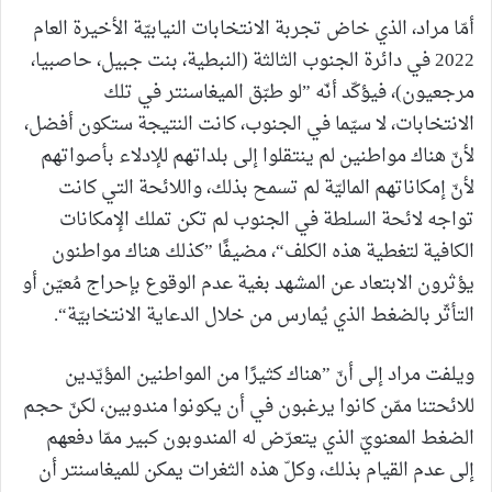
أمّا مراد، الذي خاض تجربة الانتخابات النيابيّة الأخيرة العام
2022 في دائرة الجنوب الثالثة (النبطية، بنت جبيل، حاصبيا،
مرجعيون)، فيؤكّد أنّه ”لو طبّق الميغاسنتر في تلك
الانتخابات، لا سيّما في الجنوب، كانت النتيجة ستكون أفضل،
لأنّ هناك مواطنين لم ينتقلوا إلى بلداتهم للإدلاء بأصواتهم
لأنّ إمكاناتهم الماليّة لم تسمح بذلك، واللائحة التي كانت
تواجه لائحة السلطة في الجنوب لم تكن تملك الإمكانات
الكافية لتغطية هذه الكلف“، مضيفًا ”كذلك هناك مواطنون
يؤثرون الابتعاد عن المشهد بغية عدم الوقوع بإحراج مُعيّن أو
التأثّر بالضغط الذي يُمارس من خلال الدعاية الانتخابيّة“.
ويلفت مراد إلى أنّ ”هناك كثيرًا من المواطنين المؤيّدين
للائحتنا ممّن كانوا يرغبون في أن يكونوا مندوبين، لكنّ حجم
الضغط المعنويّ الذي يتعرّض له المندوبون كبير ممّا دفعهم
إلى عدم القيام بذلك، وكلّ هذه الثغرات يمكن للميغاسنتر أن