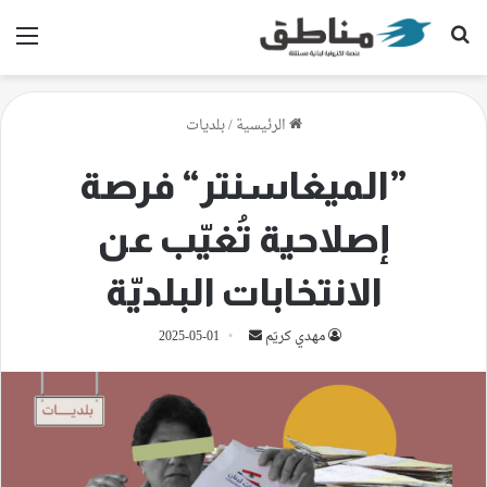
بحث عن
الق
الرئيسية
/
بلديات
”الميغاسنتر“ فرصة
إصلاحية تُغيّب عن
الانتخابات البلديّة
أرسل
مهدي كريّم
2025-05-01
بريدا
إلكترونيا