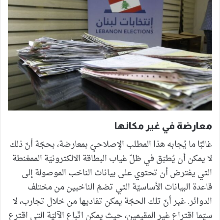
معارضة في غير مكانها
غالبًا ما يُجابه هذا المطلب الإصلاحيّ بمعارضة، بحجّة أنّ ذلك
لا يمكن أن يُطبّق في ظلّ غياب البطاقة الالكترونيّة الممغنطة
التي يفترض أن تحتوي على بيانات الناخب الموصولة إلى
قاعدة البيانات الأساسيّة التي تضمّ الناخبين من مختلف
الدوائر. غير أنّ تلك الحجّة يمكن تفاديها من خلال تجارب، لا
سيّما اقتراع غير المقيمين، حيث يمكن اتّباع الآليّة التي اقترع