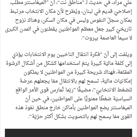
علي مراد، في حديث لـ ”مناطق نت“، أنّ ”الميغاسنتر مطلب
إصلاحيّ قديم في لبنان، ويُطرح لأنّ مكان الانتخاب مرتبط
بمكان سجلّ النفوس وليس في مكان السكن، وهناك نزوح
تاريخيّ كبير جعل معظم المواطنين يقطنون في المدن الكبرى
لا سيما العاصمة بيروت“.
ويلفت إلى أنّ ”فكرة انتقال الناخبين يوم الانتخابات يؤدّي
إلى كلفة ماليّة كبيرة يتمّ استخدامها كشكل من أشكال الرشوة
المقنّعة، فهناك شريحة كبيرة من المواطنين لا يملكون
إمكانيّات ماليّة، تسمح لهم بالانتقال ممّا يجعلهم عرضة
للضغط الانتخابيّ“، مضيفًا ”ربّما تُمارس قوى الأمر الواقع
السياسيّة ضغطًا معنويًّا على المواطنين، في حين أنّ
الميغاسنتر يضع المواطنين بأماكن خارج منطق نفوذ هذه
القوى ممّا يسمح لهم بالتصويت بشكل أكثر حرّيّة“.