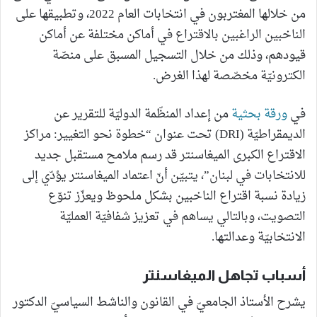
من خلالها المغتربون في انتخابات العام 2022، وتطبيقها على
الناخبين الراغبين بالاقتراع في أماكن مختلفة عن أماكن
قيودهم، وذلك من خلال التسجيل المسبق على منصّة
الكترونيّة مخصّصة لهذا الغرض.
في
ورقة بحثية
من إعداد المنظّمة الدوليّة للتقرير عن
الديمقراطيّة (DRI) تحت عنوان “خطوة نحو التغيير: مراكز
الاقتراع الكبرى الميغاسنتر قد رسم ملامح مستقبل جديد
للانتخابات في لبنان”، يتبيّن أنّ اعتماد الميغاسنتر يؤدّي إلى
زيادة نسبة اقتراع الناخبين بشكل ملحوظ ويعزّز تنوّع
التصويت، وبالتالي يساهم في تعزيز شفافيّة العمليّة
الانتخابيّة وعدالتها.
أسباب تجاهل الميغاسنتر
يشرح الأستاذ الجامعيّ في القانون والناشط السياسيّ الدكتور