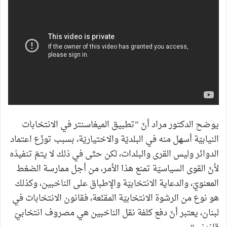
يوضح الدكتور مراد أنّ ”تطبيق الميغاسنتر في الانتخابات
النيابيّة أسهل منه في البلديّة والاختياريّة، بسبب توزّع اعتماد
الدوائر وليس القرى والبلدات، لكن حتّى في ذلك لا يتمّ تنفيذه
لأنّ القوى السياسيّة تمنع هذا الأمر، من أجل ممارسة الضغط
المعنويّ، والدعاية الانتخابيّة والإطباق على الناخبين، وكذلك
هو نوع من الرشوة الانتخابيّة المقنّعة، فقانون الانتخابات في
لبنان، يعتبر أنّ دفع كلفة نقل الناخبين هي مصروف انتخابيّ