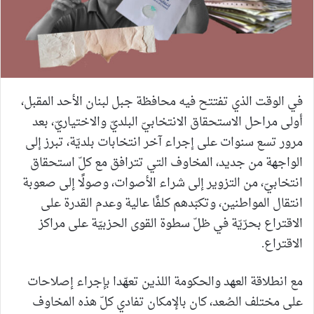
في الوقت الذي تفتتح فيه محافظة جبل لبنان الأحد المقبل،
أولى مراحل الاستحقاق الانتخابيّ البلديّ والاختياريّ، بعد
مرور تسع سنوات على إجراء آخر انتخابات بلديّة، تبرز إلى
الواجهة من جديد، المخاوف التي تترافق مع كلّ استحقاق
انتخابيّ، من التزوير إلى شراء الأصوات، وصولًا إلى صعوبة
انتقال المواطنين، وتكبّدهم كلفًا عالية وعدم القدرة على
الاقتراع بحرّيّة في ظلّ سطوة القوى الحزبيّة على مراكز
الاقتراع.
مع انطلاقة العهد والحكومة اللذين تعهّدا بإجراء إصلاحات
على مختلف الصُعد، كان بالإمكان تفادي كلّ هذه المخاوف