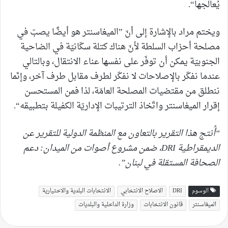
يُعالجها“.
ويختم مراد بالإشارة إلى أنّ ”الميغاسنتر هو أيضًا يصبّ في
مصلحة أحزاب السلطة لأنّ هناك كتلة سكّانيّة في الضاحية
الجنوبيّة يمكن أن توفّر على نفسها عناء الانتقال، وبالتالي
عندما نفكّر بالإصلاحات لا نفكّر لطرف مقابل طرف آخر، وإنّما
ننطلق من مقتضيات المصلحة العامّة، لذا فمن المستحسن
إقرار الميغاسنتر واتّخاذ الترتيبات الإداريّة الكفيلة بتطبيقه“.
“أُنتج هذا التقرير بالتعاون مع المنظمة الدولية للتقرير عن
الديمقراطية DRI، ضمن مشروع أصوات من الميدان: دعم
الصحافة المستقلة في لبنان”.
الوسوم
DRI
الاصلاح الانتخابي
الانتخابات البلدية والاختيارية
الميغاسنتر
قانون الانتخابات
وزارة الداخلية والبلديات