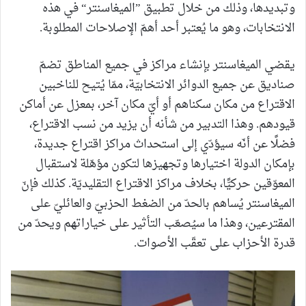
وتبديدها، وذلك من خلال تطبيق ”الميغاسنتر“ في هذه
الانتخابات، وهو ما يُعتبر أحد أهمّ الإصلاحات المطلوبة.
يقضي الميغاسنتر بإنشاء مراكز في جميع المناطق تضمّ
صناديق عن جميع الدوائر الانتخابيّة، ممّا يُتيح للناخبين
الاقتراع من مكان سكناهم أو أيّ مكان آخر، بمعزل عن أماكن
قيودهم. وهذا التدبير من شأنه أن يزيد من نسب الاقتراع،
فضلًا عن أنّه سيؤدّي إلى استحداث مراكز اقتراع جديدة،
بإمكان الدولة اختيارها وتجهيزها لتكون مؤهّلة لاستقبال
المعوّقين حركيًّا، بخلاف مراكز الاقتراع التقليديّة. كذلك فإنّ
الميغاسنتر يُساهم بالحدّ من الضغط الحزبيّ والعائليّ على
المقترعين، وهذا ما سيُصعّب التأثير على خياراتهم ويحدّ من
قدرة الأحزاب على تعقّب الأصوات.