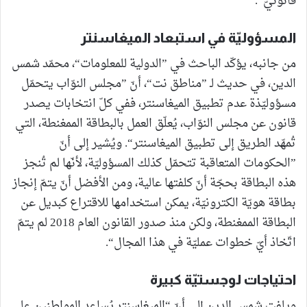
قانونيّ“.
المسؤوليّة في استبعاد الميغاسنتر
من جانبه، يؤكّد الباحث في ”الدولية للمعلومات“، محمّد شمس
الدين، في حديث لـ ”مناطق نت“، أنّ ”مجلس النوّاب يتحمّل
مسؤوليّذة عدم تطبيق الميغاسنتر، ففي كلّ انتخابات يصدر
قانون عن مجلس النوّاب، يُعلّق العمل بالبطاقة الممغنطة، التي
تُمهّد الطريق إلى تطبيق الميغاسنتر“. ويُشير إلى أنّ
”الحكومات المتعاقبة تتحمّل كذلك المسؤوليّة، لأنّها لم تُنجز
هذه البطاقة بحجّة أنّ كلفتها عالية، ومن الأفضل أنّ يتمّ إنجاز
بطاقة هويّة الكترونيّة، يمكن استخدامها للاقتراع كبديل عن
البطاقة الممغنطة، ولكن منذ صدور القانون العام 2018 لم يتمّ
اتّخاذ أيّ خطوات عمليّة في هذا المجال“.
احتياجات لوجستيّة كبيرة
ويلفت شمس الدين إلى أنّ “الميغاسنتر يُساعد المواطنين على