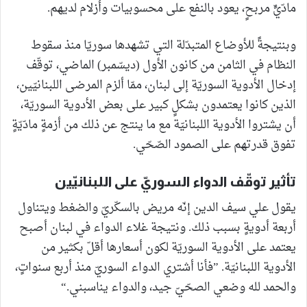
مادّيٍّ مربحٍ، يعود بالنفع على محسوبيات وأزلام لديهم.
وبنتيجةً للأوضاع المتبدّلة التي تشهدها سوريّا منذ سقوط
النظام في الثامن من كانون الأول (ديسّمبر) الماضي، توقّف
إدخال الأدوية السوريّة إلى لبنان، ممّا ألزم المرضى اللبنانيّين،
الذين كانوا يعتمدون بشكلٍ كبير على بعض الأدوية السوريّة،
أن يشتروا الأدوية اللبنانيّة مع ما ينتج عن ذلك من أزمةٍ مادّيّةٍ
تفوق قدرتهم على الصمود الصّحّي.
تأثير توقّف الدواء السوريّ على اللبنانيّين
يقول علي سيف الدين إنّه مريض بالسكّريّ والضغط ويتناول
أربعة أدويةٍ بسبب ذلك. ونتيجة غلاء الدواء في لبنان أصبح
يعتمد على الأدوية السوريّة لكون أسعارها أقلّ بكثير من
الأدوية اللبنانيّة. ”فأنا أشتري الدواء السوريّ منذ أربع سنواتٍ،
والحمد لله وضعي الصحّيّ جيد، والدواء يناسبني.“