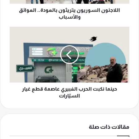
اللاجئون السوريون يتريثون بالعودة.. العوائق
والأسباب
حينما
نكبت
الحرب
الغبيري
عاصمة
قطع
غيار
السيّارات
حينما نكبت الحرب الغبيري عاصمة قطع غيار
السيّارات
مقالات ذات صلة