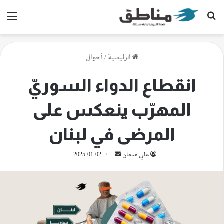
بحث عن
الق
الرئيسية
/
أحوال
انقطاع الدواء السوريّ
المهرّب ينعكس على
المرضى في لبنان
أرسل
علي سلمان
2025-01-02
بريدا
إلكترونيا