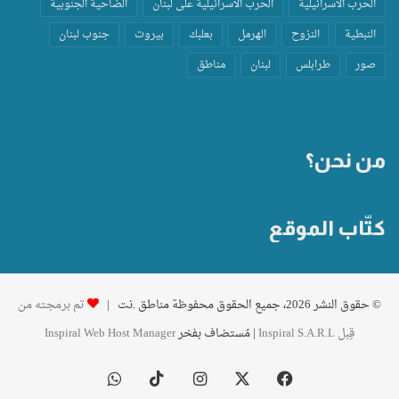
الحرب الاسرائيلية
الحرب الاسرائيلية على لبنان
الضاحية الجنوبية
النبطية
النزوح
الهرمل
بعلبك
بيروت
جنوب لبنان
صور
طرابلس
لبنان
مناطق
من نحن؟
كتّاب الموقع
© حقوق النشر 2026، جميع الحقوق محفوظة مناطق .نت |
تم برمجته من
قِبل Inspiral S.A.R.L
| مُستضاف بفخر
Inspiral Web Host Manager
فيسبوك
‫X
انستقرام
‫TikTok
واتساب