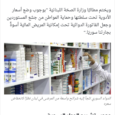
ويختم مطالبًا وزارة الصحّة اللبنانيّة ”بوجوب وضع أسعار
الأدوية تحت سلطتها وحماية المواطن من جشع المستوردين
وجعل الفاتورة الدوائيّة تحت إمكانيّة المريض الماليّة أسوةً
بجارتنا سوريّا.“
الدواء السوري تلجأ إليه شرائح واسعة من المرضى في لبنان نظرًا لانخفاض
سعره