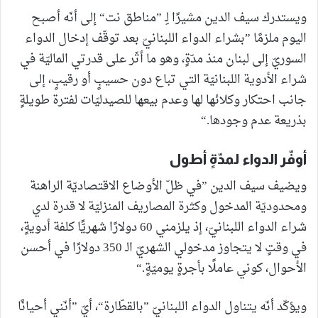
ويستدرك سيف الدين مشيرًا لِـ ”مناطق نت“ إلى أنّه أصبح
اليوم ملزمًا ”بشراء الدواء اللبنانيّ بعد توقّف إدخال الدواء
السوريّ إلى لبنان منذ مدّةٍ، وهو ما أثّر على قدرتي الماليّة في
شراء الأدوية اللبنانيّة التي تباع دون حسيبٍ أو رقيبٍ، إلى
جانب احتكار وكلائها لها وعدم بيعها للصيدليّات لفترة طويلةٍ
بذريعة عدم وجودها.“
أوفّر الدواء لمدّةٍ أطول
ويضيف سيف الدين ”في ظلّ الأوضاع الاقتصاديّة الراهنة
ومحدوديّة المدخول وكثرة المصاريف المنزليّة لا قدرة لدي
شراء الدواء اللبنانيّ، إذ يلزمني 60 دولارًا شهريًّا كلفة أدويةٍ،
في وقتٍ لا يتجاوز مدخولي الشهريّ الـ 350 دولارًا في أحسن
الأحوال، كوني عاملًا بأجرةٍ يوميّةٍ.“
ويؤكّد أنّه يتناول الدواء اللبنانيّ ”بالقطّارة“، أيّ ”أنّني أحيانًا