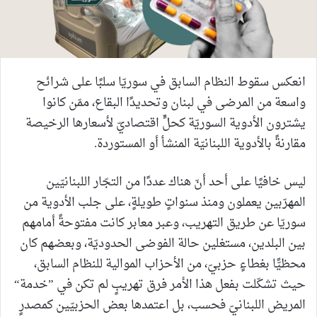
انعكس سقوط النظام السابق في سوريّا سلبًا على شرائح
واسعة من المرضى في لبنان وتحديدًا البقاع، ممّن كانوا
يشترون الأدوية السوريّة كحلٍّ اقتصاديّ لأسعارها الرخيصة
مقارنةً بالأدوية اللبنانيّة المنشأ أو المستوردة.
ليس خافيًا على أحد أنّ هناك عددًا من التجّار اللبنانيّين
المهرّبين يعملون ومنذ سنواتٍ طويلةٍ، على جلب الأدوية من
سوريّا عن طريق التهريب، وعبر معابر كانت مفتوحةً أمامهم
بين البلدين، مستغلين حالة الفوضى الحدوديّة، وبعضهم كان
محظيًّا بغطاءٍ حزبيّ، من الأحزاب الموالية للنظام السابق،
حيث تشكّلت بفعل هذا الأمر فرق تهريبٍ لم تكن في ”خدمة“
المريض اللبنانيّ فحسب، بل اعتمدها بعض الحزبيّين كمصدرٍ