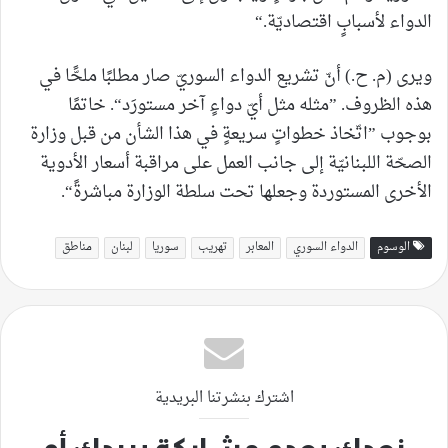
الدواء لأسبابٍ اقتصاديّة.“
ويرى (م. ح.) أنّ تشريع الدواء السوريّ صار مطلبًا ملحًّا في
هذه الظروف. ”مثله مثل أيّ دواءٍ آخر مستورَد“. خاتمًا
بوجوب ”اتّخاذ خطواتٍ سريعةٍ في هذا الشأن من قبل وزارة
الصحّة اللبنانيّة إلى جانب العمل على مراقبة أسعار الأدوية
الأخرى المستوردة وجعلها تحت سلطة الوزارة مباشرةً“.
الوسوم
الدواء السوري
المعابر
تهريب
سوريا
لبنان
مناطق
اشترك بنشرتنا البريدية