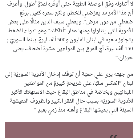
لا أتناوله وفق الوصفة الطبّيّة حتّى أوفّره لمدّةٍ أطول، وأعرف
أنّ هذا الأمر قد يعرّضني للخطر، ولكنّ سعره كفيل برفع
ضغطي من دون مرض“. ويعطي سيف الدين مثالًا على بعض
الأدوية التي يتناولها ومنها عقار ”أتاكاند“ وهو ”دواء للضغط
يتجاوز سعره في لبنان المليون و500 ألف ليرةٍ، بينما السوريّ بـ
150 ألف ليرة، أيّ الفرق بين الدواءين عشرة أضعاف، يعني
حرزان.“
من جهته يرى علي حميّة أنّ توقّف إدخال الأدوية السوريّة إلى
لبنان ”انعكس سلبًا، على شريحةٍ كبيرةٍ من المواطنين
اللبنانيّين وبخاصّة في مناطق البقاع حيث الاستهلاك الأكبر
للأدوية السوريّة بسبب حال الفقر الكبير والظروف المعيشيّة
السيّئة التي يعيشها البقاع وأهله منذ زمنٍ بعيدٍ.“