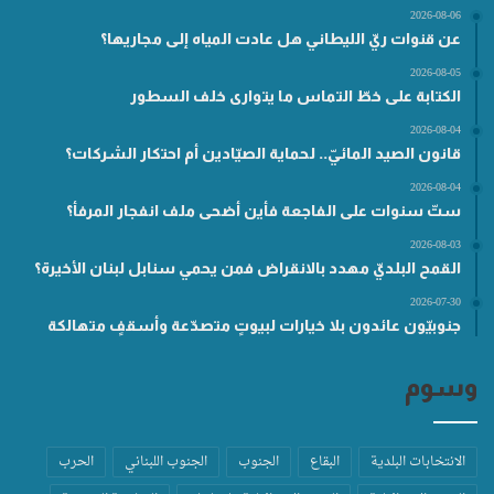
2026-08-06
عن قنوات ريّ الليطاني هل عادت المياه إلى مجاريها؟
2026-08-05
الكتابة على خطّ التماس ما يتوارى خلف السطور
2026-08-04
قانون الصيد المائيّ.. لحماية الصيّادين أم احتكار الشركات؟
2026-08-04
ستّ سنوات على الفاجعة فأين أضحى ملف انفجار المرفأ؟
2026-08-03
القمح البلديّ مهدد بالانقراض فمن يحمي سنابل لبنان الأخيرة؟
2026-07-30
جنوبيّون عائدون بلا خيارات لبيوتٍ متصدّعة وأسقفٍ متهالكة
وسوم
الانتخابات البلدية
البقاع
الجنوب
الجنوب اللبناني
الحرب