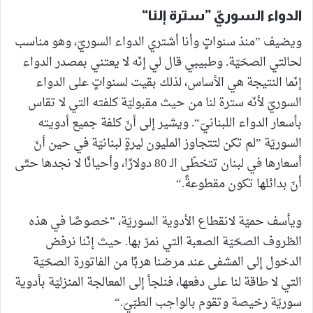
الدواء السوريّ ”سترة إلنا“
ويضيف ”منذ سنواتٍ وأنا أشتري الدواء السوريّ، وهو مناسب
لحالتي الصحّيّة. وطبيبي قال لي إنّه لا يعتني بمصدر الدواء
إنّما النتيجة هي الأساس، لذلك بقيت لسنواتٍ على الدواء
السوريّ لأنّه سترة لنا من حيث مقبوليّة كلفته التي لا تقاس
بأسعار الدواء اللبنانيّ“. ويشير إلى أنّ كلفة جميع أدويته
السوريّة ”لم تكن لتتجاوز المليون ليرةٍ لبنانيّة في حين أنّ
أسعارها في لبنان تتخطّى الـ 80 دولارًا، وأحيانًا لا نجدها حتّى
أنّ بدائلها تكون مقطوعةً.“
ويأسف حميّة لانقطاع الأدوية السوريّة، ”خصوصًا في هذه
الظروف الصحّيّة الصعبة التي نمرّ بها. حيث إنّنا نرفض
الدخول إلى المشفى عند مرضنا هربًا من الفاتورة الصحّيّة
التي لا طاقة لنا على دفعها، فنلجأ إلى المعالجة المنزليّة بأدوية
سوريّة رخيصة وتقوم بالواجب الطبّيّ.“