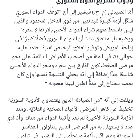
وجوب تشريع الدواء السوريّ
أمّا الصيدلي (م. ح.) فيشير إلى أنّ ”توقُّف الدواء السوريّ
شكّل أزمةً كبيرةً للبنانيّين من ذوي الدخل المحدود والذين
ليس باستطاعتهم شراء الدواء الأجنبيّ لارتفاع سعره“.
ويضيف لـ ِ“مناطق نت“ أنّ للدواء السوريّ فضلًا كبيرًا في
إراحة المريض وتوفير العلاج الرخيص له، إذ يعتمد عليه
حوالي 70 في المئة من أصحاب الأمراض الدائمة، على نحو
مرضى الضغط، كون الفارق بين سعره وسعر الدواء الأجنبيّ
شاسعًا جدًّا إضافةً إلى أنّه يعطي النتيجة نفسها وإن كان
بعضه يحتاج إلى مدةٍّ أطول ليبدأ مفعوله.“
ويلفت إلى أنّه ”من الصيادلة الذين يعتمدون الأدوية السوريّة
تخفيفًا عن كاهل المرضى الأعباء الصحّيّة والمادّيّة. ومنذ
الأزمة السوريّة الأخيرة لم يعد يأتينا الدواء من هناك. وأنا لديّ
عدد لا يستهان به من المرضى الذين يتناولون العقاقير
السوريّة وهم الآن بأزمةٍ ويلجأون إلى التقنين في تناول