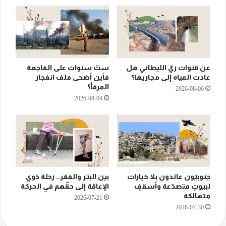
عن قنوات ريّ الليطاني هل
ستّ سنوات على الفاجعة
عادت المياه إلى مجاريها؟
فأين أضحى ملف انفجار
المرفأ؟
2026-08-06
2026-08-04
جنوبيّون عائدون بلا خيارات
بين البتر والفقر.. رحلة ذوي
لبيوتٍ متصدّعة وأسقفٍ
الإعاقة إلى حقّهم في الحركة
متهالكة
2026-07-21
2026-07-30