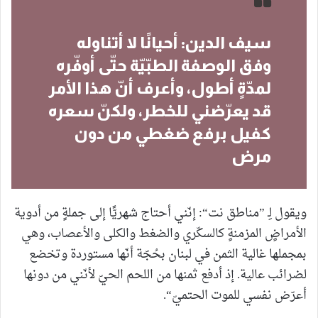
سيف الدين: أحيانًا لا أتناوله
وفق الوصفة الطبّيّة حتّى أوفّره
لمدّةٍ أطول، وأعرف أنّ هذا الأمر
قد يعرّضني للخطر، ولكنّ سعره
كفيل برفع ضغطي من دون
مرض
ويقول لِـ ”مناطق نت“: إنّني أحتاج شهريًّا إلى جملةٍ من أدوية
الأمراضٍ المزمنةٍ كالسكّري والضغط والكلى والأعصاب، وهي
بمجملها غالية الثمن في لبنان بحُجّة أنّها مستوردة وتخضع
لضرائب عالية. إذ أدفع ثمنها من اللحم الحيّ لأنّني من دونها
أعرّض نفسي للموت الحتميّ“.