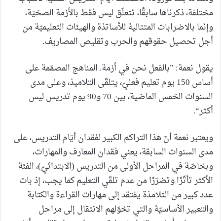
مختلفة، ذكرناها سابقًا، تتعلّق ليس فقط بالأزمة الصحّيّة،
وإنّما بالاضرابات المتتالية للأساتذة والهيئات التعليميّة من
أجل تحصيل حقوقهم والحرب وتقليص المصاريف.
يقول نعمة: ”بالفعل نحن في أزمة. المناهج المصمّمة على
أساس 150 يوم تعليم فعليّ، يتلقّى التلاميذ، وعلى مدى
السنوات الخمس الماضية، بين 70 و90 يوم تدريس ليس
أكثر“.
ويعتبر نعمة أنّ هذا التراكم الكبير لفقدان أيّام التدريس، على
مدى السنوات السابقة، يعني فقدان المعارف والمهارات،
وبخاصّة في المراحل الأولى من التدريس (الابتدائيّ)، الفئة
الأكثر تأثّرًا وتضرّرًا من عدم تلقّي التعليم كما يجب، إذ بات
عدد كبير من التلامذة يفتقد إلى مهارات القراءة والكتابة
والتعبير الأساسيّة والتي تخوّلهم الانتقال إلى مراحل