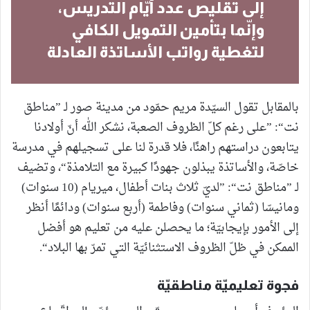
إلى تقليص عدد أيّام التدريس،
وإنّما بتأمين التمويل الكافي
لتغطية رواتب الأساتذة العادلة
بالمقابل تقول السيّدة مريم حمّود من مدينة صور لـ ”مناطق
نت“: ”على رغم كلّ الظروف الصعبة، نشكر الله أنّ أولادنا
يتابعون دراستهم راهنًا، فلا قدرة لنا على تسجيلهم في مدرسة
خاصّة، والأساتذة يبذلون جهودًا كبيرة مع التلامذة“، وتضيف
لـ ”مناطق نت“: ”لديّ ثلاث بنات أطفال، ميريام (10 سنوات)
ومانيسّا (ثماني سنوات) وفاطمة (أربع سنوات) ودائمًا أنظر
إلى الأمور بإيجابيّة؛ ما يحصلن عليه من تعليم هو أفضل
الممكن في ظلّ الظروف الاستثنائيّة التي تمرّ بها البلاد“.
فجوة تعليميّة مناطقيّة