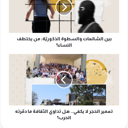
الذكوريّة:
من
يختطف
النساء؟
بين الشائعات والسطوة الذكوريّة: من يختطف
النساء؟
تعمير
الحجر
لا
يكفي..
هل
تداوي
الثقافة
ما
دمّرته
الحرب؟
تعمير الحجر لا يكفي.. هل تداوي الثقافة ما دمّرته
الحرب؟