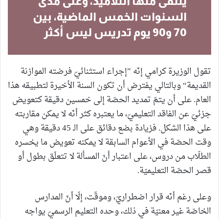
يتلقّى منها التلاميذ، وعلى مدى
السنوات الخمس الماضية، بين
70 و90 يوم تدريس ليس أكثر
تقول الوزيرة كرامي إنّه ”إجراء استثنائيّ فرضته الموازنة
القديمة“ وبالتالي يفترض أن تكون السنة الأخيرة لتطبيقه هذا
العام. على أن يتمّ تمديد الحصّة إلى خمسين دقيقة كتعويض
جزئيّ عن الفاقد التعليميّ، ما يعتبره كثر أنّه لا يمكن مقاربته
على هذا الشكل. فزيادة بضع دقائق على الـ 45 دقيقة وهي
وقت الحصّة في الأعوام السابقة لا يمكنه تعويض ما يخسره
الطلّاب من دروس، على اعتبار أنّ المسألة لا تتعلّق بطول أو
قصر الحصّة التعليميّة.
وعلى رغم أنّه قرار اضطراريّ، وموقّت، إلّا أنّ المدارس
الخاصّة غير معنيّة في ذلك، وحده التعليم الرسميّ يواجه