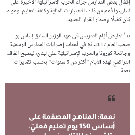
إقفال بعض المدارس جرّاء الحرب الإسرائيليّة الأخيرة على
لبنان، والأهم من ذلك، الاعتبارات الماليّة وكلفة التعليم، وهو ما
كان كفيلًا بإصدار القرار الجديد.
بدأ تقليص أيّام التدريس في عهد الوزير السابق إلياس بو
صعب العام 2017، ثمّ في أعقاب إضرابات المدارس الرسميّة
وجائحة كورونا والحرب الإسرائيليّة على لبنان، ليصبح الفاقد
التراكميّ لهذه الأيام ”أكثر من 5 سنوات“ بحسب تقديرات
نعمة.
نعمة: المناهج المصمّمة على
أساس 150 يوم تعليم فعليّ،