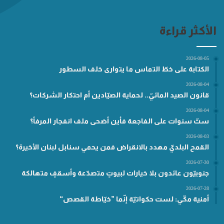
الأكثر قراءة
2026-08-05
الكتابة على خطّ التماس ما يتوارى خلف السطور
2026-08-04
قانون الصيد المائيّ.. لحماية الصيّادين أم احتكار الشركات؟
2026-08-04
ستّ سنوات على الفاجعة فأين أضحى ملف انفجار المرفأ؟
2026-08-03
القمح البلديّ مهدد بالانقراض فمن يحمي سنابل لبنان الأخيرة؟
2026-07-30
جنوبيّون عائدون بلا خيارات لبيوتٍ متصدّعة وأسقفٍ متهالكة
2026-07-28
أمنية مكّي: لست حكواتيّة إنّما ”خيّاطة القصص“