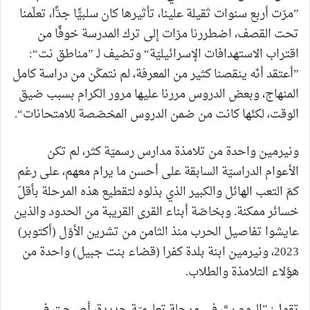
”مرّت أربع سنوات ثقيلة علينا، تأثيرها كان سلبيًّا جدًّا، تعلّمنا
تحت القصف، اضطررنا مرّات إلى ترك المدرسة خوفًا من
اقتراب الاستهدافات الإسرائيليّة“ وتضيف لـ ”مناطق نت“:
”أعتقد أنّه ينقصنا كثير من المعرفة، لم نتمكّن من دراسة كامل
المنهاج، وبعض الدروس مررنا عليها مرور الكرام بسبب ضيق
الوقت، لكنّها كانت من ضمن الدروس المخصّصة للامتحانات“.
ونيرمين واحدة من تلامذة مدارس رسميّة كثر، لم تكن
الأعوام الدراسيّة السابقة على أحسن ما يرام معهم، على رغم
كمّ التعب الهائل والكبير الذي بذلوه لتقطيع هذه المرحلة بأقلّ
خسائر ممكنة. وبخاصّة أبناء القرى القريبة من الحدود والذين
عايشوا تفاصيل الحرب منذ الثامن من تشرين الأوّل (أكتوبر)
2023، ونيرمين ابنة بلدة كفرا (قضاء بنت جبيل) واحدة من
هؤلاء التلامذة والطلاب.
تقول: ”اليوم بتّ في مرحلة تعليميّة جديدة، أصبحت في