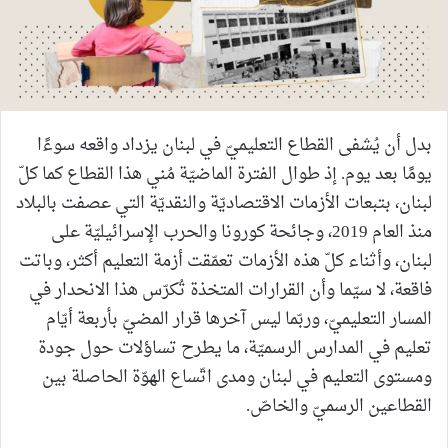
بدل أن يُشفى القطاع التعليميّ في لبنان يزداد واقعه سوءًا
يومًا بعد يوم. إذ طوال الفترة الماضيّة مُني هذا القطاع كما كلّ
لبنان، بتبعات الأزمات الاقتصاديّة والنقديّة التي عصفت بالبلاد
منذ العام 2019، وجائحة كورونا والحرب الإسرائيليّة على
لبنان، وأثناء كلّ هذه الأزمات تعمّقت أزمة التعليم أكثر، وباتت
فاقعة، لا سيّما وأن القرارات المتخذة تُكرّس هذا الانحدار في
المسار التعليميّ، وربّما ليس آخرها قرار المضيّ بأربعة أيّام
تعليم في المدارس الرسميّة، ما يطرح تساؤلات حول جودة
ومستوى التعليم في لبنان ومدى اتّساع الهوّة الحاصلة بين
القطاعين الرسميّ والخاصّ.