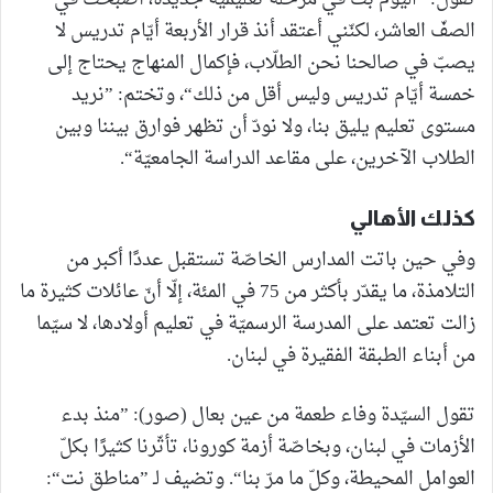
الصفّ العاشر، لكنّني أعتقد أنذ قرار الأربعة أيّام تدريس لا
يصبّ في صالحنا نحن الطلّاب، فإكمال المنهاج يحتاج إلى
خمسة أيّام تدريس وليس أقل من ذلك“، وتختم: ”نريد
مستوى تعليم يليق بنا، ولا نودّ أن تظهر فوارق بيننا وبين
الطلاب الآخرين، على مقاعد الدراسة الجامعيّة“.
كذلك الأهالي
وفي حين باتت المدارس الخاصّة تستقبل عددًا أكبر من
التلامذة، ما يقدّر بأكثر من 75 في المئة، إلّا أنّ عائلات كثيرة ما
زالت تعتمد على المدرسة الرسميّة في تعليم أولادها، لا سيّما
من أبناء الطبقة الفقيرة في لبنان.
تقول السيّدة وفاء طعمة من عين بعال (صور): ”منذ بدء
الأزمات في لبنان، وبخاصّة أزمة كورونا، تأثّرنا كثيرًا بكلّ
العوامل المحيطة، وكلّ ما مرّ بنا“. وتضيف لـ ”مناطق نت“: