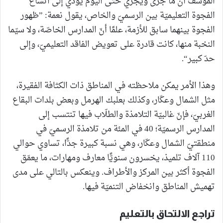
المؤسف أن ما جرى ويجري حتّى اليوم يؤدّي إلى اتّساع
الفجوة التعليميّة بين الرسميّ والخاص، يقول نعمة: ”ظهور
الفجوة بينهما سابق للأزمة، علمًا أنّ المدارس الخاصّة، ولا سيّما
النخبة منها، كانت قادرة على تعويض الفاقد التعليميّ، وإلى
حدّ كبير“.
وهذا الأمر يمكن ملاحظته في المناطق ذات الكثافة الفقيرة،
مثل الشمال وعكّار، وكذلك بعلبك الهرمل وبعض بلدات البقاع
الغربيّ، فإنّ غالبيّة التلامذة والطلّاب فيها تنتسب إلى
المدارس الرسميّة؛ 40 في المئة من تلامذة الرسميّ في
منطقتيّ الشمال وعكّار، وهي نسبة كبيرة جدًّا، تساوي حوالي
110 آلاف تلميذ، يخسرون سنويًّا معارف ومهارات، ما يعمّق
الفجوة أكثر بين المركز والأطراف. وينعكس بالتالي على مدى
تهميش المناطق وانخفاض التنميّة فيها.
تراجع الالتحاق بالتعليم