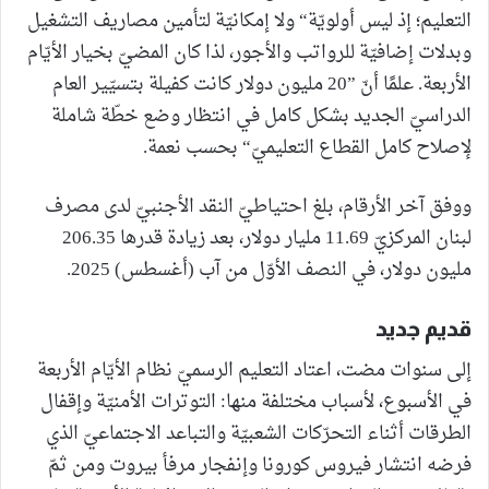
التعليم؛ إذ ليس أولويّة“ ولا إمكانيّة لتأمين مصاريف التشغيل
وبدلات إضافيّة للرواتب والأجور، لذا كان المضيّ بخيار الأيّام
الأربعة. علمًا أنّ ”20 مليون دولار كانت كفيلة بتسيّير العام
الدراسيّ الجديد بشكل كامل في انتظار وضع خطّة شاملة
لإصلاح كامل القطاع التعليميّ“ بحسب نعمة.
ووفق آخر الأرقام، بلغ احتياطيّ النقد الأجنبيّ لدى مصرف
لبنان المركزيّ 11.69 مليار دولار، بعد زيادة قدرها 206.35
مليون دولار، في النصف الأوّل من آب (أغسطس) 2025.
قديم جديد
إلى سنوات مضت، اعتاد التعليم الرسميّ نظام الأيّام الأربعة
في الأسبوع، لأسباب مختلفة منها: التوترات الأمنيّة وإقفال
الطرقات أثناء التحرّكات الشعبيّة والتباعد الاجتماعيّ الذي
فرضه انتشار فيروس كورونا وإنفجار مرفأ بيروت ومن ثمّ