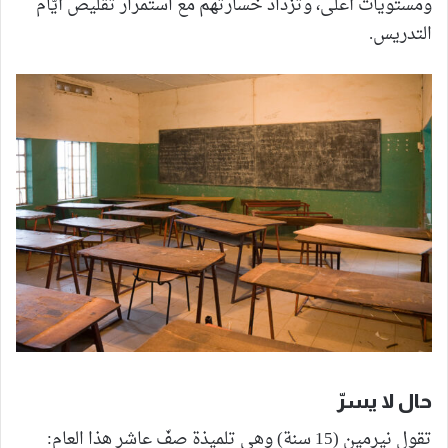
ومستويات أعلى، وتزداد خسارتهم مع استمرار تقليص أيّام
التدريس.
حال لا يسرّ
تقول نيرمين (15 سنة) وهي تلميذة صفّ عاشر هذا العام: