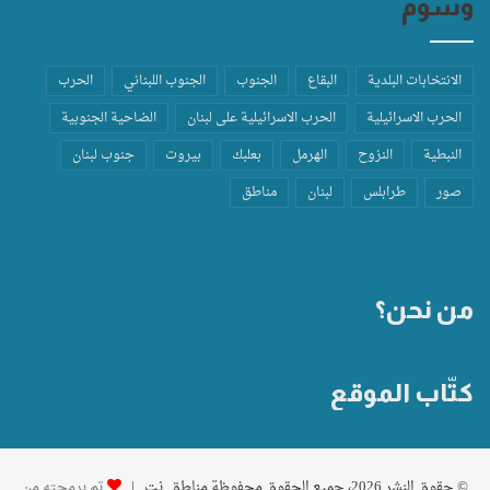
وسوم
الانتخابات البلدية
البقاع
الجنوب
الجنوب اللبناني
الحرب
الحرب الاسرائيلية
الحرب الاسرائيلية على لبنان
الضاحية الجنوبية
النبطية
النزوح
الهرمل
بعلبك
بيروت
جنوب لبنان
صور
طرابلس
لبنان
مناطق
من نحن؟
كتّاب الموقع
© حقوق النشر 2026، جميع الحقوق محفوظة مناطق .نت |
تم برمجته من