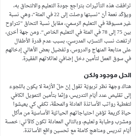
ترافقت هذه التأثيرات بتراجع جودة التعليم والالتحاق به،
ويؤكّد نعمة أنّ ”نسبتها وصلت إلى 22 في المئة“، وهي نسبة
غير مسبوقة في التعليم الرسميّ، مقابل نسبة التحاق ”تتراوح
بين 75 إلى 78 في المئة في التعليم الخاص“. ومن جهة أخرى،
ارتفعت نسب التسرّب المدرسيّ، بسبب عدم قدرة الأطفال
على متابعة المنهاج والدروس، وتفضيل بعض الأهالي إدخالهم
في سوق العمل لتأمين دخل إضافيّ لعائلاتهم الفقيرة.
الحل موجود ولكن
هناك وجهة نظر تربويّة تقول إنّ حلّ الأزمة لا يكون باللجوء
إلى تقليص عدد أيّام التدريس، وإنّما بتأمين التمويل الكافي
لتغطية رواتب الأساتذة العادلة والمحقّة، تكفي كي يعيشوا
حياة كريمة تؤمّن احتياجاتهم الحياتيّة الأساسيّة من مأكل
ومشرب وطبابة وتعليم، وبالتالي المعادلة تكون كالآتي: خمسة
أيّام تدريس ومناهج كاملة مع تحسين واقع الأساتذة.