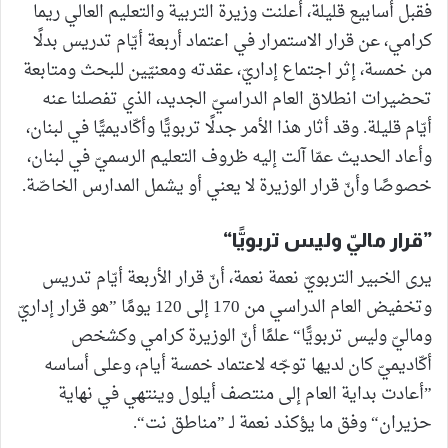
فقبل أسابيع قليلة، أعلنت وزيرة التربية والتعليم العالي ريما
كرامي، عن قرار الاستمرار في اعتماد أربعة أيّام تدريس بدلًا
من خمسة، إثر اجتماع إداريّ، عقدته ومعنيّين للبحث ومتابعة
تحضيرات انطلاق العام الدراسيّ الجديد، الذي تفصلنا عنه
أيّام قليلة. وقد أثار هذا الأمر جدلًا تربويًّا وأكّاديميًّا في لبنان،
وأعاد الحديث عمّا آلت إليه ظروف التعليم الرسميّ في لبنان،
خصوصًا وأنّ قرار الوزيرة لا يعني أو يشمل المدارس الخاصّة.
”قرار ماليّ وليس تربويًّا“
يرى الخبير التربويّ نعمة نعمة، أنّ قرار الأربعة أيّام تدريس
وتخفيض العام الدراسي من 170 إلى 120 يومًا ”هو قرار إداريّ
وماليّ وليس تربويًّا“ علمًا أنّ الوزيرة كرامي وكشخص
أكّاديميّ كان لديها توجّه لاعتماد خمسة أيام، وعلى أساسه
”أعادت بداية العام إلى منتصف أيلول وينتهي في نهاية
حزيران“ وفق ما يؤكذد نعمة لـ ”مناطق نت“.