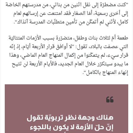
”كنت مضطرّة إلى نقل اثنين من بناتي، من مدرستهم الخاصّة
إلى أخرى رسميّة، أمّا الصغار فقد امتنعت عن إرسالهم لعام
كامل، لأنّني لم أتمكّن من تأمين متطلّبات المدرسة آنذاك“.
طعمة أمّ لثلاث بنات وطفل، متضرّرة بسبب الأزمات المتتاليّة
التي عصفت بالبلاد، تقول: ”لا أوافق قرار الأربعة أيّام، إذ إنّه
قرار سيّء، لم يتمكّنوا من إكمال المنهاج العام الماضي، وهذا
ما يبدو سيتكرّر خلال العام الجديد، فالأيام الأربعة لن تتيح
إنهاء المنهاج بالكامل“.
هناك وجهة نظر تربويّة تقول
إنّ حلّ الأزمة لا يكون باللجوء