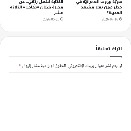
هويّة بيروت العمرانيّة في
الكتابة كفعل رثائيّ.. عن
خطر فمن يقرّر مشهد
مجزرة شبّان «تفّاحتا» الثلاثة
المدينة؟
عشر
2026-05-25
2026-07-16
اترك تعليقاً
لن يتم نشر عنوان بريدك الإلكتروني.
الحقول الإلزامية مشار إليها بـ
*
ا
ل
ت
ع
ل
ي
ق