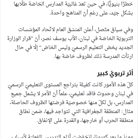
خطرًا بنيويًّا، في حين تعدّ غالبيّة المدارس الخاصّة طلّابها
بشكل جيّد، على رغم أنّ المناهج واحدة.
وفي سياق متّصل، أعلن المنسّق العام لاتّحاد المؤسّسات
التربويّة الخاصّة في لبنان، الأب يوسف نصر، أنّ ”قرار الوزارة
الجديد يخصّ التعليم الرسميّ وليس الخاصّ“ إلّا في حال
ارتأت المدرسة ذلك لظروف خاصّة بها.
أثر تربويّ كبير
كلّ هذه الأمور كانت كفيلة بتراجع المستوى التعليميّ الرسميّ
في لبنان وحدوث فاقد تعليميّ، علماً أنّ الأمر لا يشمل جميع
المدارس، بل لكلّ منها خصوصيّة فرضتها الظروف الحاصلة،
مثال: المنطقة الجغرافيّة التي تتواجد فيها، ضمن نطاق
منطقة الحرب أو خارجها، والقدرة على الإنفاق.
ومنذ ما بعد كورونا، انخفضت أيّام التدريس الفعليّة لأسباب