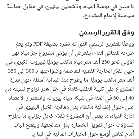
باحثين في نوعيّة المياه، وناشطين بيئيّين، في مقابل حماسة
سياسيّة لإتمام المشروع.
وفق التقرير الرسميّ
ووفقًا للتقرير الرسميّ الذي تمّ نشره بصيغة PDF ولم يتمّ
طرحه للنقاش العام، يفترض أن يؤمّن مشروع جرّ مياه نهر
الأوّلي نحو 250 ألف متر مياه مكعّب يوميًّا لبيروت الكبرى، في
حين تقدّر الحاجة الفعليّة للعاصمة وضواحيها بـ 300 إلى 350
ألف متر مكعّب يوميًّا، ما يطرح منذ البداية أسئلة حول قدرة
المشروع على تلبية الطلب كاملًا في ظلّ هدر تراوح نسبته من
40 إلى 50 في المئة في شبكة مياه بيروت، واستمرار الاعتماد
على حلول إنشائيّة مكلفة، بدل معالجة الخلل البنيويّ في
إدارة المياه، ما يعني أنّ المشروع يُقدّم كحلّ جزئيّ، ما يطرح
تساؤلات حول تمويل الخسارة بدل معالجتها، ويفتح الباب
أمام نقاش أوسع حول الخيارات المائيّة في لبنان.