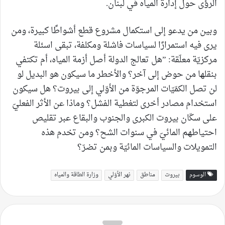
الرؤى حول إدارة المياه في لبنان.
وبين من يدعو إلى استكمال مشروع قطع أشواطًا كبيرة، ومن
يرى فيه استمرارًا لسياسات فاشلة ومكلفة، تبقى اسئلة
مركزيّة معلّقة: ”هل تعالج الدولة أصل أزمة المياه، أم تكتفي
بنقلها من حوض إلى آخر؟ والأخطر ما سيكون هو البديل لو
لن تصل الكمّيّات المرجوّة من الأوّلي إلى بيروت؟ هل سيكون
استخدام مصادر أخرى لتغطية الفشل؟ وماذا عن الأثر الفعليّ
على سكّان بيروت الكبرى والجنوب والبقاع عبر تقليص
احتياطهم المائيّ في سنوات الشح؟ ومن تخدم هذه
التمويلات والسياسات المائيّة وبمن تضرّ؟
الوسوم
بيروت
مناطق
نهر الأوّلي
وزارة الطاقة والمياه