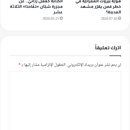
هويّة بيروت العمرانيّة في
الكتابة كفعل رثائيّ.. عن
خطر فمن يقرّر مشهد
مجزرة شبّان «تفّاحتا» الثلاثة
المدينة؟
عشر
2026-05-25
2026-07-16
اترك تعليقاً
لن يتم نشر عنوان بريدك الإلكتروني.
الحقول الإلزامية مشار إليها بـ
*
ا
ل
ت
ع
ل
ي
ق