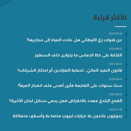
الأكثر قراءة
2026-08-06
عن قنوات ريّ الليطاني هل عادت المياه إلى مجاريها؟
2026-08-05
الكتابة على خطّ التماس ما يتوارى خلف السطور
2026-08-04
قانون الصيد المائيّ.. لحماية الصيّادين أم احتكار الشركات؟
2026-08-04
ستّ سنوات على الفاجعة فأين أضحى ملف انفجار المرفأ؟
2026-08-03
القمح البلديّ مهدد بالانقراض فمن يحمي سنابل لبنان الأخيرة؟
2026-07-30
جنوبيّون عائدون بلا خيارات لبيوتٍ متصدّعة وأسقفٍ متهالكة