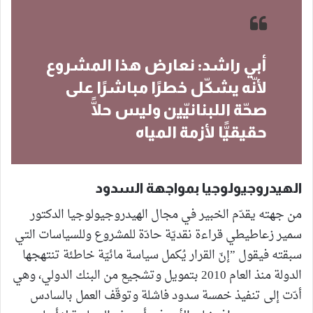
أبي راشد: نعارض هذا المشروع
لأنّه يشكّل خطرًا مباشرًا على
صحّة اللبنانيّين وليس حلًّا
حقيقيًّا لأزمة المياه
الهيدروجيولوجيا بمواجهة السدود
من جهته يقدّم الخبير في مجال الهيدروجيولوجيا الدكتور
سمير زعاطيطي قراءة نقديّة حادّة للمشروع وللسياسات التي
سبقته فيقول ”إنّ القرار يُكمل سياسة مائيّة خاطئة تنتهجها
الدولة منذ العام 2010 بتمويل وتشجيع من البنك الدولي، وهي
أدّت إلى تنفيذ خمسة سدود فاشلة وتوقّف العمل بالسادس