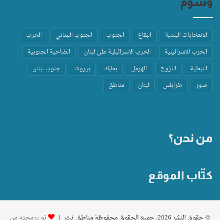
وسوم
الانتخابات البلدية
البقاع
الجنوب
الجنوب اللبناني
الحرب
الحرب الاسرائيلية
الحرب الاسرائيلية على لبنان
الضاحية الجنوبية
النبطية
النزوح
الهرمل
بعلبك
بيروت
جنوب لبنان
صور
طرابلس
لبنان
مناطق
من نحن؟
كتّاب الموقع
© حقوق النشر 2026، جميع الحقوق محفوظة مناطق .نت |
تم برمجته من