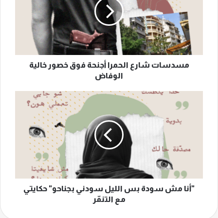
أجنحة
فوق
خصور
خالية
الوفاض
مسدسات شارع الحمرا أجنحة فوق خصور خالية
الوفاض
"أنا
مش
سودة
بس
الليل
سودني
بجناحو"
حكايتي
مع
التنمّر
"أنا مش سودة بس الليل سودني بجناحو" حكايتي
مع التنمّر