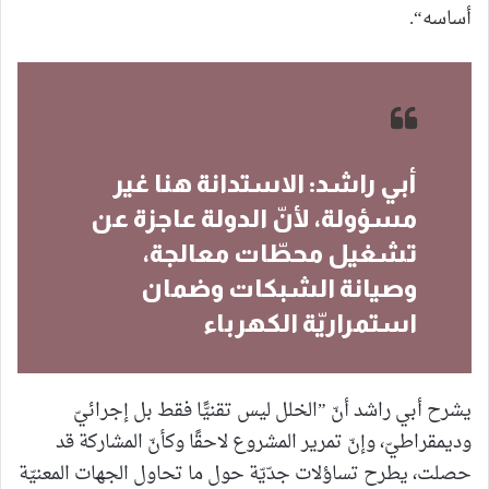
أساسه“.
أبي راشد: الاستدانة هنا غير
مسؤولة، لأنّ الدولة عاجزة عن
تشغيل محطّات معالجة،
وصيانة الشبكات وضمان
استمراريّة الكهرباء
يشرح أبي راشد أنّ ”الخلل ليس تقنيًّا فقط بل إجرائيّ
وديمقراطيّ، وإنّ تمرير المشروع لاحقًا وكأنّ المشاركة قد
حصلت، يطرح تساؤلات جدّيّة حول ما تحاول الجهات المعنيّة