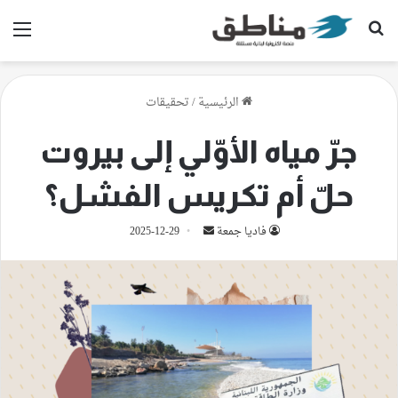
بحث عن
الق
الرئيسية
/
تحقيقات
جرّ مياه الأوّلي إلى بيروت
حلّ أم تكريس الفشل؟
أرسل
فاديا جمعة
2025-12-29
بريدا
إلكترونيا