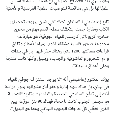
وهو بسري بعد افتضاح الأمر في أنّ هذه السياسة لا أساس
علميًّا لها بل هي مناقضة للتوصيات العلميّة الفرنسيّة والأمميّة.
تابع زعاطيطي لـ ”مناطق نت“: ”في شرق بيروت تحت نهر
الكلب ومغارة جعيتا، يتكشّف سطح قسم مهمّ من مخزن
صخريّ كربوناتيّ كارستيّ للمياه الجوفيّة، هو عبارة عن
مجموعة صخور قاسية مشقّقة تذوب بمياه الأمطار وتغلق
فراغات سماكتها 1200 متر، وهناك حفر فيها آبار في بلدات
وادي شحرور والداشونيّة والجديدة وبليبل وكلّها كانت منتجة
وعلى أعماق بسيطة“.
يؤكد الدكتور زعاطيطي أنّه ”لا يوجد استنزاف جوفيّ للمياه
في لبنان، بل هناك سوء إدارة وحفر آبار عشوائيّة بدون دراسة
أدّت إلى تملّح المياه في الجديدة والدامور“. وتابع: ”التجربة
مع مجلس الجنوب كانت ناجحة، فهناك 90 بئرًا موزّعة بين
القرى تغطّي كلّ حاجات الجنوب اللبنانيّ وهذا هو البديل“.