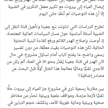
إيصال المياه إلى بيروت، مع تكبير معمل التكرير في الضبيّة
إلّا أنّ هذه التوصيات لم تُنفّذ حتّى اليوم.
تطرح الدراسات التي تناولت نبع جعيتا وتأهيل قناة النقل إلى
الضبيّة أسئلة أساسيّة حول مسار السياسات المائيّة المعتمدة،
إذ أوصت بإصلاح الهدر القائم ورفع كفاءة البنية التحتيّة
الحاليّة، لكنّ هذه التوصيات بقيت معلّقة، من دون تفسير
رسميّ واضح، ما يفتح الباب أمام تساؤل مشروع: في حال
كان الهدر في قناة جعيتا يُقدَّر بنحو 30 في المئة، ألم يكن من
الأجدى تقنيًّا وماليًّا معالجة هذا الخلل أوّلًا قبل البحث عن
مصادر إضافيّة؟
بين مقاربة رسميّة ترى في مشروع جرّ المياه إلى بيروت حلًّا
تقنيًّا لأزمة مزمنة، ومواقف علميّة وبيئيّة تحذّر من مخاطر
صحّيّة وبيئيّة وماليّة طويلة الأمد، يتكشّف حجم التباين في