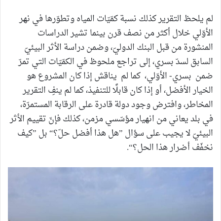
لم يلحظ التقرير كذلك نسبة كمّيّات المياه وتطوّرها في نهر
الأوّلي خلال أكثر من نصف قرن بينما تشير الدراسات
المنشورة من قبل البنك الدوليّ، وضمن دراسة الأثر البيئيّ
السابق لسدّ بسري، إلى تراجع ملحوظ في الكمّيّات التي تمرّ
ضمن بسري- الأوّلي، كما لم يناقش إذا كان المشروع هو
الخيار الأفضل، أو إذا كان قابلًا للتنفيذ، كما لم ينفِ التقرير
المخاطر، وافترض وجود دولة قادرة على الرقابة المستمرّة،
في بلد يعاني من انهيار مؤسّسي مزمن، كذلك فإنّ تقييم الأثر
البيئيّ لا يجيب على سؤال ”هل هذا أفضل حلّ؟“ بل ”كيف
نخفّف أضرار هذا الحل؟“.