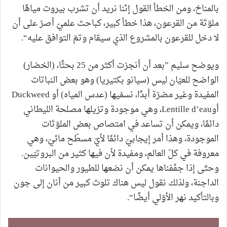
بالمناخ، ومن الخطأ القول إنّنا نريد أن تشرب بيروت مياهًا
ملوّثة من القرعون، هذا خطأ كبير، كباحث علميّ أصرّ على أن
لا دخل للقرعون بالمشروع الذي سيقام وتمّ التوافق عليه“.
ويوضح سليم ”بعد أن أنجزت أكثر من 25 بحثًا، (الخضار)
الواضح للعيّان ليس (سيانو بكتيريا) وهو بعض النباتات
المفيدة وغير مضرّة أبدًا، نسمّيها (عدس المياه) أو Duckweed
أوLentille d’eau، وهي موجودة وتزيلها مصلحة الليطاني
دائمًا، ويمكن أن تساعد في امتصاص بعض الملوّثات
الموجودة، وهذا أمر إيجابيّ دائمًا لأيّ مسطّح مائيّ، وهي
معروفة في كلّ العالم، ومفيدة لأن فيها كثير من البروتيّين.
وحتّى إذا جفّفناها يمكن أن نضعها للطيور والحيوانات
الداجنة، ولذلك نقول ليس هناك تلوث كبير من أنان إلى جون
وبالتأكيد نهر الأوّلي أيضًا“.