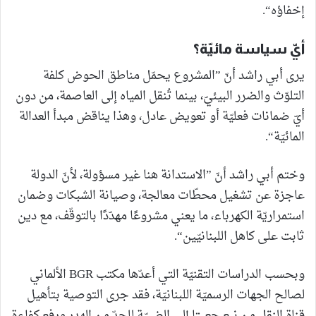
إخفاؤه“.
أيّ سياسة مائيّة؟
يرى أبي راشد أنّ ”المشروع يحمّل مناطق الحوض كلفة
التلوّث والضرر البيئيّ، بينما تُنقل المياه إلى العاصمة، من دون
أيّ ضمانات فعليّة أو تعويض عادل، وهذا يناقض مبدأ العدالة
المائيّة“.
وختم أبي راشد أنّ ”الاستدانة هنا غير مسؤولة، لأنّ الدولة
عاجزة عن تشغيل محطّات معالجة، وصيانة الشبكات وضمان
استمراريّة الكهرباء، ما يعني مشروعًا مهدّدًا بالتوقّف، مع دين
ثابت على كاهل اللبنانيّين“.
وبحسب الدراسات التقنيّة التي أعدّها مكتب BGR الألماني
لصالح الجهات الرسميّة اللبنانيّة، فقد جرى التوصية بتأهيل
قناة النقل من نبع جعيتا إلى الضبيّة للحدّ من الهدر ورفع كفاءة