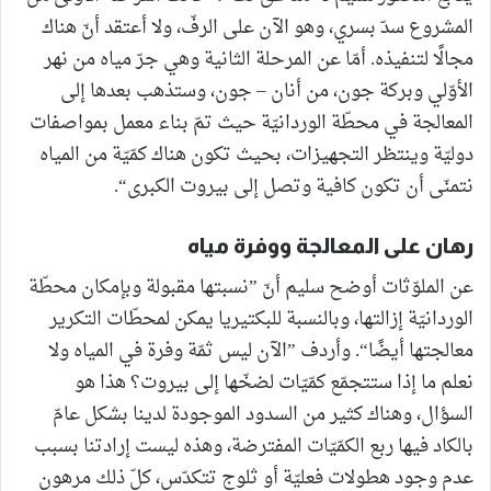
المشروع سدّ بسري، وهو الآن على الرفّ، ولا أعتقد أنّ هناك
مجالًا لتنفيذه. أمّا عن المرحلة الثانية وهي جرّ مياه من نهر
الأوّلي وبركة جون، من أنان – جون، وستذهب بعدها إلى
المعالجة في محطّة الوردانيّة حيث تمّ بناء معمل بمواصفات
دوليّة وينتظر التجهيزات، بحيث تكون هناك كمّيّة من المياه
نتمنّى أن تكون كافية وتصل إلى بيروت الكبرى“.
رهان على المعالجة ووفرة مياه
عن الملوّثات أوضح سليم أنّ ”نسبتها مقبولة وبإمكان محطّة
الوردانيّة إزالتها، وبالنسبة للبكتيريا يمكن لمحطّات التكرير
معالجتها أيضًا“. وأردف ”الآن ليس ثمّة وفرة في المياه ولا
نعلم ما إذا ستتجمّع كمّيّات لضخّها إلى بيروت؟ هذا هو
السؤال، وهناك كثير من السدود الموجودة لدينا بشكل عامّ
بالكاد فيها ربع الكمّيّات المفترضة، وهذه ليست إرادتنا بسبب
عدم وجود هطولات فعليّة أو ثلوج تتكدّس، كلّ ذلك مرهون