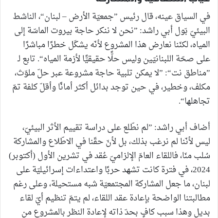
في السياق عينه، قال رئيس ”جمعيّة الأرض – لبنان“، الناشط
البيئيّ بّول أبي راشد: ”نحن لا ننكر حاجة بيروت الماسّة إلى
المياه، لكنّنا نعارض هذا المشروع لأنّه يشكّل خطرًا مباشرًا
على صحّة اللبنانيّين وليس حلًّا حقيقيًّا لأزمة المياه“. تابع لـ
”مناطق نت“: ”لا يمكن تلبية حاجة مشروعة عبر حلّ ملوّث،
مكلف، وخطير، في حين توجد بدائل أكثر أمانًا وأقلّ كلفة تمّ
تجاهلها“.
أضاف أبي راشد: ”لم نطّلع على دراسة تقييم الأثر البيئيّ،
ليس لأنّنا لم نرغب بذلك، بل لأنّ حقّنا في الاطّلاع والمشاركة
سُلب منّا، فاللقاء العامّ الإلزاميّ عُقد في تشرين الأول (أكتوبر)
2024، في فترة كانت تشهد حربًا واعتداءات إسرائيليّة على
لبنان، ما جعل المشاركة المجتمعيّة شبه مستحيلة، وعلى رغم
مطالبتنا الواضحة بإعادة عقد اللقاء، لم يتمّ تنظيم أيّ لقاء
بديل وهذا سبب كافٍ بحدّ ذاته لإعادة النظر بالمشروع من