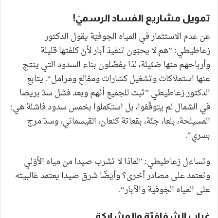
تمويل مشاريع الفساد الرسميّ!
عن عدم الاستثمار في المياه الجوفيّة يقول الدكتور
زعاطيطي: ”هم لا يحبّون تنفيذ آبار لأنّ كلفتها قليلة
وأرباحهم منها ضئيلة، لذا يفضّلون بناء السدود التي ينتج
عنها استملاكات وتشغيل كسّارات ومقالع ومرامل“. يتابع
الدكتور زعاطيطي ”ثبت للجميع أنّهم وبعد فشل سدّ بريصا
في الشمال لم يتوقّفوا، بل استكملوا بخمس سدود فاشلة هي:
المسيلحة، بلعا، جنّة، بقعاتة كنعان، القيسماني، وسدّ مرج
بسري“.
وتساءل زعاطيطي: ”لماذا لا تشرب صيدا من مياه الأوّلي
وتعتمد على مصادر أخرى؟ وأيضًا شرق صيدا يعتمد غالبيته
على المياه الجوفيّة والآبار“.
غياب الشفافيّة والمشاركة