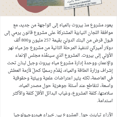
يعود مشروع مدّ بيروت بالمياه إلى الواجهة من جديد، مع
موافقة اللجان النيابيّة المشتركة على مشروع قانون يرمي إلى
قبول قرض من البنك الدوليّ بقيمة 257 مليون و800 ألف
دولار أميركيّ لتنفيذ المرحلة الثانية من مشروع جرّ مياه نهر
الأوّلي إلى بيروت. المشروع الذي سينفّذه مجلس الإنماء
والإعمار، ووحدة إدارة مشروع مياه بيروت وجبل لبنان تحت
إشراف وزارة الطاقة والمياه، يُقدَّم رسميًّا كحلّ لأزمة العطش
في العاصمة، لكنّه يثير اعتراضات علميّة وبيئيّة وحقوقيّة
واسعة، تتقاطع عند أسئلة جوهريّة حول مصدر المياه،
سلامتها، كلفة المشروع، وغياب البدائل الأقلّ كلفة والأكثر
استدامة.
الآراء تباينت حول المشروع بين خبراء هيدروجيولوجيا