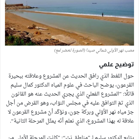
مصب نهر الأولي شمالي صيدا (الصورة لخضر لمع)
توضيح علمي
حول اللغط الذي رافق الحديث عن المشروع وعلاقته ببحيرة
القرعون، يوضح الباحث في علوم المياه الدكتور كمال سليم
قائلًا: ”المشروع الفعليّ الذي يجري الحديث عنه هو القانون
الذي تمّ التوافق عليه في مجلس النوّاب، وهو القرض من أجل
جرّ مياه نهر الأوّلي وبركة جون، ونؤكّد أنّ مشروع القرعون لا
علاقة له بهذا المشروع، الذي نعلم أنّه يمثّل المرحلة الثانية“.
يتابع الدكتور سليم لـ ”مناطق نت“: ”كانت المرحلة الأولى من