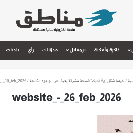
ذاكرة وأمكنة
بروفايل
مدوّنات
رأي
بلديات
ية
/
حينما شكّل "يلاّ ندبك" فسحة مشرقة بعيدًا عن الوجوه الكالحة
/
e_-_26_feb_2026
website_-_26_feb_2026