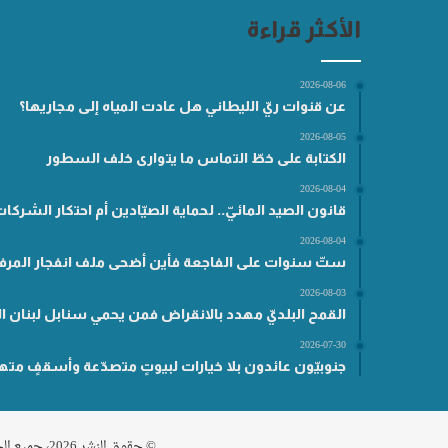
الأكثر قراءة
2026-08-06
عن قنوات ريّ الليطاني هل عادت المياه إلى مجاريها؟
2026-08-05
الكتابة على خطّ التماس ما يتوارى خلف السطور
2026-08-04
قانون الصيد المائيّ.. لحماية الصيّادين أم احتكار الشركا
2026-08-04
ستّ سنوات على الفاجعة فأين أضحى ملف انفجار المرفأ
2026-08-03
القمح البلديّ مهدد بالانقراض فمن يحمي سنابل لبنان ال
2026-07-30
جنوبيّون عائدون بلا خيارات لبيوتٍ متصدّعة وأسقفٍ مته
© حقوق النشر 2026، جميع الحقوق محفوظة مناطق .نت |