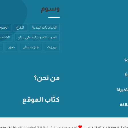
وسوم
الانتخابات البلدية
البقاع
الجنو
الحرب الاسرائيلية على لبنان
الضاحية
بيروت
جنوب لبنان
صور
ط
ت؟
؟
من نحن؟
أخيرة؟
كتّاب الموقع
الكة
تم برمجته من قِبل Inspiral S.A.R.L
| مُستضاف بفخ