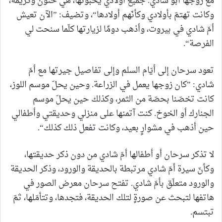
مع زوجها أبو شادي. جميع أولادي يحبّونها، هي حنون وكريمة،
وكانت تهتمّ بأولادي وكأنّهم أولادها“، وتضيف: ”الآن تعيش
أمّ شادي في بيروت، وأذهب دومًا لزيارتها كلّما سنحت لي
الفرصة“.
تعود سرحان إلى أيّام السلم وإلى تفاصيل جيرتها مع أمّ
شادي: ”كان زوجها يعمل في الزراعة. وحين يحلّ موسم اللوز،
كانت تخصّنا بحصّة من الثمر، وكذلك حين يحلّ موسم
الجنارك أو الخوخ. كنت آتمنها على منزلي وحديقتي وأطفالي
حين أذهب في مشوارٍ بعيد، وكانت تفعل ذلك كذلك“.
لا تذكر سرحان أو أطفالها أمّ شادي من دون ذكر حديقتها،
وكأنّ سيرة أمّ شادي مرتبطة بالحديقة والورود، وذكر الحديقة
والورود متعلّق بأمّ شادي. تفتح سرحان معرض الصور في
هاتفها لتبحث عن صورةٍ لتلك الحديقة، فتجدها، وتتأمّلها، ثمّ
تبتسم.