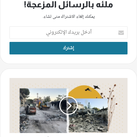
ملئه بالرسائل المزعجة!
يمكنك إلغاء الاشتراك متى تشاء.
أدخل
بريدك
الإلكتروني
على
خطوط
القلق:
عودة
حذرة
لأهالي
شقرا
وبرعشيت