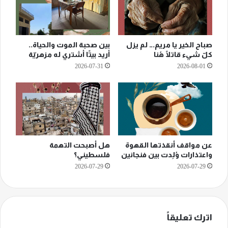
صباح الخير يا مريم… لم يزل
بين صحبة الموت والحياة..
كلّ شيء قاتلًا هُنا
أريد بيتًا أشتري له مزهريّة
2026-07-31
2026-08-01
عن مواقف أنقذتها القهوة
هل أصبحت التهمة
واعتذارات وُلِدت بين فنجانين
فلسطيني؟
2026-07-29
2026-07-29
اترك تعليقاً