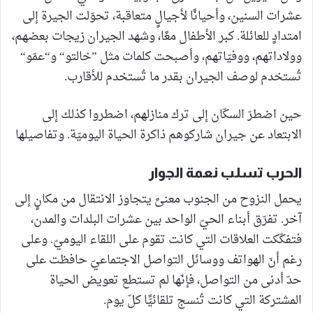
عشرات السنين، وأحيانًا لأجيالٍ متعاقبة، تحوّلت الجيرة إلى
امتدادٍ للعائلة. كبر الأطفال معًا، وشهد الجيران زيجات بعضهم،
وولاداتهم، ووفيّاتهم، وأصبحت كلمات مثل ”خالتو“ و“عمّو“
تُستخدم لوصف الجيران بقدر ما تُستخدم للأقارب.
حين اضطرّ السكّان إلى ترك منازلهم، اضطروا كذلك إلى
الابتعاد عن جيران شاركوهم ذاكرة الحياة اليوميّة. وتفاصيلها
الحرب تسلب نعمة الجوار
يحمل النزوح من الجنوب معنىً يتجاوز الانتقال من مكانٍ إلى
آخر. تفرّق أبناء الحيّ الواحد بين عشرات البلدات والمدن،
فتفكّكت العلاقات التي كانت تقوم على اللقاء اليوميّ. وعلى
رغم أنّ الهواتف ووسائل التواصل الاجتماعيّ حافظت على
حدّ أدنى من التواصل، فإنّها لم تستطع تعويض الحياة
المشتركة التي كانت تُنسج تلقائيًّا كلّ يوم.