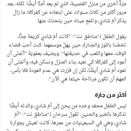
مرّةً أخرى من منزل القصيبة، الذي لم يعد آمنًا أيضًا. لكنّه، بعد
مرور أكثر من ثلاث سنوات على ابتعاده عن كفركلا، ما زال
يذكر أمّ شادي، وتلمع عيناه حين يتحدّث عنها.
يقول الطفل لـ“مناطق نت“: ”كانت أمّ شادي كريمة جدًّا،
تخصّنا باللوز والجنارك حين يهلّ موسمهما. كنت أحبّ قضاء
الوقت معها واللعب في حديقتها“. ويضيف بعفويّة ”أتمنّى أن
أعود إلى كفركلا كي نعيد بناء المنزل ونسكن فيه، وأتمنّى أن
تعود أمّ شادي أيضًا، لكن إن قرّرت هي عدم العودة فلا بأس،
المهمّ أن تكون مرتاحة حيثما هي الآن“.
أكثر من جارة
ليس الطفل محمّد وحده من يحنّ إلى أمّ شادي، والدته أيضًا
تذكرها بالخير والحنين. تقول سرحان لـ“مناطق نت“: ”أمّ
شادي، وهي في السبعينيّات من عمرها، كانت تعيش بجوارنا