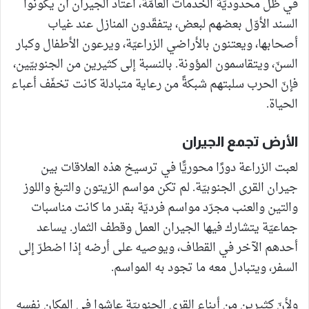
في ظلّ محدوديّة الخدمات العامّة، اعتاد الجيران أن يكونوا
السند الأوّل بعضهم لبعض، يتفقّدون المنازل عند غياب
أصحابها، ويعتنون بالأراضي الزراعيّة، ويرعون الأطفال وكبار
السنّ، ويتقاسمون المؤونة. بالنسبة إلى كثيرين من الجنوبيّين،
فإنّ الحرب سلبتهم شبكةً من رعاية متبادلة كانت تخفّف أعباء
الحياة.
الأرض تجمع الجيران
لعبت الزراعة دورًا محوريًّا في ترسيخ هذه العلاقات بين
جيران القرى الجنوبيّة. لم تكن مواسم الزيتون والتبغ واللوز
والتين والعنب مجرّد مواسم فرديّة بقدر ما كانت مناسبات
جماعيّة يتشارك فيها الجيران العمل وقطف الثمار. يساعد
أحدهم الآخر في القطاف، ويوصيه على أرضه إذا اضطرّ إلى
السفر، ويتبادل معه ما تجود به المواسم.
ولأنّ كثيرين من أبناء القرى الجنوبيّة عاشوا في المكان نفسه