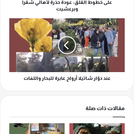
على خطوط القلق: عودة حذرة لأهالي شقرا
وبرعشيت
عند
دوّار
شاتيلا
أرواح
عابرة
للبحار
واللغات
عند دوّار شاتيلا أرواح عابرة للبحار واللغات
مقالات ذات صلة