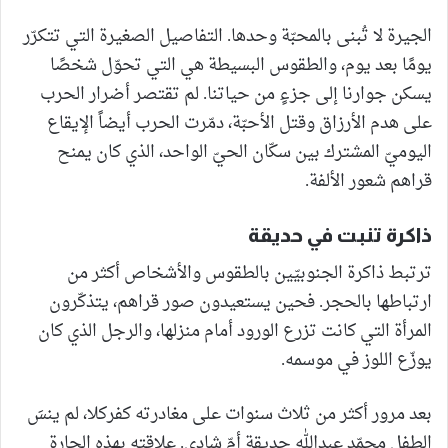
الجيرة لا تُبنى بالمحبّة وحدها. التفاصيل الصغيرة التي تتكرّر
يومًا بعد يوم، والطقوس البسيطة هي التي تحوّل شخصًا
يسكن جوارنا إلى جزءٍ من حياتنا. لم تقتصر أضرار الحرب
على هدم الأرزاق وقتل الأحبّة، دمّرت الحرب أيضاً الإيقاع
اليوميّ المشترك بين سكّان الحيّ الواحد، الذي كان يمنح
قراهم شعور الألفة.
ذاكرة تنبت في حديقة
ترتبط ذاكرة الجنوبيّين بالطقوس والأشخاص أكثر من
ارتباطها بالحجر. فحين يستعيدون صور قراهم، يتذكّرون
المرأة التي كانت تزرع الورود أمام منزلها، والرجل الذي كان
يوزّع اللوز في موسمه.
بعد مرور أكثر من ثلاث سنوات على مغادرته كفركلا، لم ينسَ
الطفل محمّد عبدالله حديقة أمّ شادي. علاقته بهذه الجارة