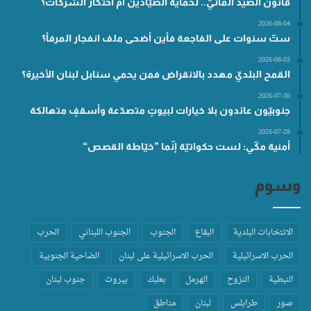
قانون الصيد المائيّ.. لحماية الصيّادين أم احتكار الشركات؟
2026-08-04
ستّ سنوات على الفاجعة فأين أضحى ملف انفجار المرفأ؟
2026-08-03
القمح البلديّ مهدد بالانقراض فمن يحمي سنابل لبنان الأخيرة؟
2026-07-30
جنوبيّون عائدون بلا خيارات لبيوتٍ متصدّعة وأسقفٍ متهالكة
2026-07-28
أمنية مكّي: لست حكواتيّة إنّما ”خيّاطة القصص“
وسوم
الانتخابات البلدية
البقاع
الجنوب
الجنوب اللبناني
الحرب
الحرب الاسرائيلية
الحرب الاسرائيلية على لبنان
الضاحية الجنوبية
النبطية
النزوح
الهرمل
بعلبك
بيروت
جنوب لبنان
صور
طرابلس
لبنان
مناطق