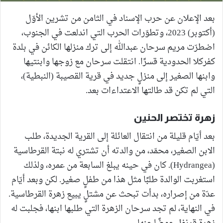
بعد الإعلان عن حرب الإسناد في الثامن من تشرين الأوّل
(أكتوبر) 2023، وتطوّرات الحرب التي اندلعت في الجنوب،
اضطرّت مريم سرحان عبدالله إلى ترك منزلها الكائن في بلدة
كفركلا الحدودية قسرًا. انتقلت سرحان مع زوجها وابنتيها
وابنها الصغير إلى منزلٍ جديد في قرية القصيبة (النبطية)،
التي لم تكن قد طالتها الاعتداءات بعد.
زهرة تختصر الحنين
بعد أيّام قليلة من انتقال العائلة إلى القرية الجديدة، طلب
الابن الصغير، محمّد، من والدته أن تشتري له نبتة القرطاسية
(Hydrangea). كان في حينه يبلغ السابعة من عمره، ولذلك
استغربت الوالدة طلبًا مثل هذا من طفلٍ صغير. لكن وبعد أيّام
عدّة من إصراره، بدأت تبحث عن مشتلٍ يبيع زهرة القرطاسية.
في النهاية، لم تجد سرحان الزهرة التي طلبها ابنها، فجلبت له