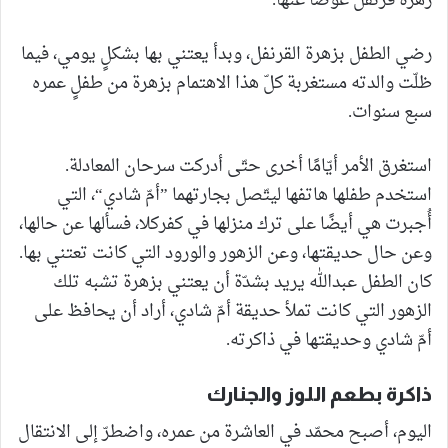
زهرة قرنفل عوضًا عنها.
رضي الطفل بزهرة القرنفل، وبدأ يعتني بها بشكلٍ يومي، فيما
ظلّت والدته مستغربة كلّ هذا الاهتمام بزهرة من طفلٍ عمره
سبع سنوات.
استغرق الأمر أيّامًا أخرى حتّى أدركت سرحان المعادلة.
استخدم طفلها هاتفها ليتّصل بجارتهما ”أمّ شادي“، التي
أُجبرت هي أيضًا على ترك منزلها في كفركلا، فسألها عن حالها،
وعن حال حديقتها، وعن الزهور والورود التي كانت تعتني بها.
كان الطفل عبدالله يريد بشدّة أن يعتني بزهرة تشبه تلك
الزهور التي كانت تملأ حديقة أمّ شادي، أراد أن يحافظ على
أمّ شادي وحديقتها في ذاكرته.
ذاكرة بطعم اللوز والجنارك
اليوم، أصبح محمّد في العاشرة من عمره، واضطرّ إلى الانتقال