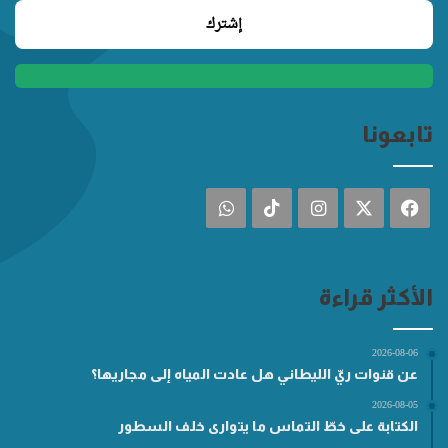
تابعونا
فيسبوك
‫X
انستقرام
‫TikTok
واتساب
الأكثر قراءة
2026-08-06
عن قنوات ريّ الليطاني هل عادت المياه إلى مجاريها؟
2026-08-05
الكتابة على خطّ التماس ما يتوارى خلف السطور