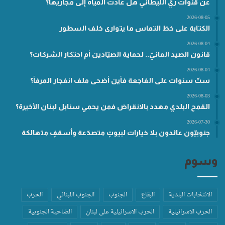
عن قنوات ريّ الليطاني هل عادت المياه إلى مجاريها؟
2026-08-05
الكتابة على خطّ التماس ما يتوارى خلف السطور
2026-08-04
قانون الصيد المائيّ.. لحماية الصيّادين أم احتكار الشركات؟
2026-08-04
ستّ سنوات على الفاجعة فأين أضحى ملف انفجار المرفأ؟
2026-08-03
القمح البلديّ مهدد بالانقراض فمن يحمي سنابل لبنان الأخيرة؟
2026-07-30
جنوبيّون عائدون بلا خيارات لبيوتٍ متصدّعة وأسقفٍ متهالكة
وسوم
الانتخابات البلدية
البقاع
الجنوب
الجنوب اللبناني
الحرب
الحرب الاسرائيلية
الحرب الاسرائيلية على لبنان
الضاحية الجنوبية