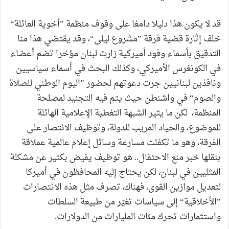
قد لا يكون هذا دليلا دامغا على وقوف منظمة ”أخوية العائلة“
خلف إثارة قضية فرقة ”مشروع ليلى“، وقد يقتضي هذا منا
التدقيق بأسماء وفود أميركية زارت لبنان مؤخرا تضم أعضاء
في الكونغرس الأميركي، وكذلك البحث في أسماء سياسيين
ونافذين لبنانيين جرت دعوتهم لحضور ”اليوم الوطني للصلاة
والصوم“ في واشنطن حيث يتم فيه التجنيد لمصلحة
المنظمة، لكن ما يثير الشبهة التغطية الإعلامية الهائلة
للموضوع، والحياد المريب للدولة، وتوظيف الانتصار على
الفرقة، وهو ما تكفلت مسارعة وسائل إعلام عالمية عملاقة
بنقلها خبر منع الاحتفال.. هو توظيف يفيض بكثير عن مشكلة
المثليين في لبنان، لكن يحتاج إليه المحافظون في أميركا
لتعديل موازين القوى، فهناك، تصرف مثل هذه الانتصارات
”الأخلاقية“ إلى سياسات تغيّر من طبيعة السلطات
واستثمارات تحرك مئات المليارات من الدولارات.