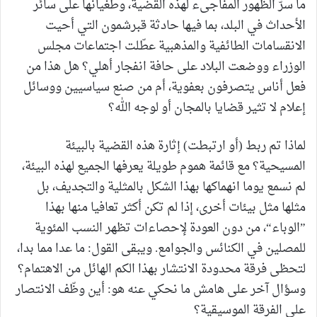
ما سرّ الظهور المفاجىء لهذه القضية، وطغيانها على سائر
الأحداث في البلد، بما فيها حادثة قبرشمون التي أحيت
الانقسامات الطائفية والمذهبية عطّلت اجتماعات مجلس
الوزراء ووضعت البلاد على حافة انفجار أهلي؟ هل هذا من
فعل أناس يتصرفون بعفوية، أم من صنع سياسيين ووسائل
إعلام لا تثير قضايا بالمجان أو لوجه الله؟
لماذا تم ربط (أو ارتبطت) إثارة هذه القضية بالبيئة
المسيحية؟ مع قائمة هموم طويلة يعرفها الجميع لهذه البيئة،
لم نسمع يوما انهماكها بهذا الشكل بالمثلية والتجديف، بل
مثلها مثل بيئات أخرى، إذا لم تكن أكثر تعافيا منها بهذا
”الوباء“، من دون العودة لإحصاءات تظهر النسب المئوية
للمصلين في الكنائس والجوامع. ويبقى القول: ما عدا مما بدا،
لتحظى فرقة محدودة الانتشار بهذا الكم الهائل من الاهتمام؟
وسؤال آخر على هامش ما نحكي عنه هو: أين وظّف الانتصار
على الفرقة الموسيقية؟