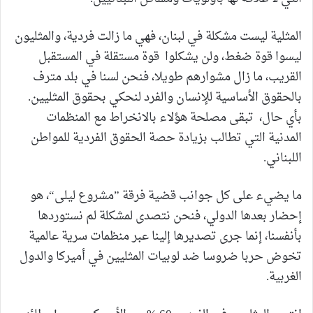
المثلية ليست مشكلة في لبنان، فهي ما زالت فردية، والمثليون
ليسوا قوة ضغط، ولن يشكلوا قوة مستقلة في المستقبل
القريب، ما زال مشوارهم طويلا، فنحن لسنا في بلد مترف
بالحقوق الأساسية للإنسان والفرد لنحكي بحقوق المثليين.
بأي حال، تبقى مصلحة هؤلاء بالانخراط مع المنظمات
المدنية التي تطالب بزيادة حصة الحقوق الفردية للمواطن
اللبناني.
ما يضيء على كل جوانب قضية فرقة ”مشروع ليلى“، هو
إحضار بعدها الدولي، فنحن نتصدى لمشكلة لم نستوردها
بأنفسنا، إنما جرى تصديرها إلينا عبر منظمات سرية عالمية
تخوض حربا ضروسا ضد لوبيات المثليين في أميركا والدول
الغربية.