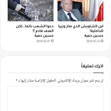
ابن الشاويش الذي صار وزيرا
دعوا الشعب نائما…لكن
للداخلية!
العنف قادم !!
حسين حمية
حسين حمية
2019-05-07
2019-05-25
اترك تعليقاً
لن يتم نشر عنوان بريدك الإلكتروني.
الحقول الإلزامية مشار إليها بـ
*
ا
ل
ت