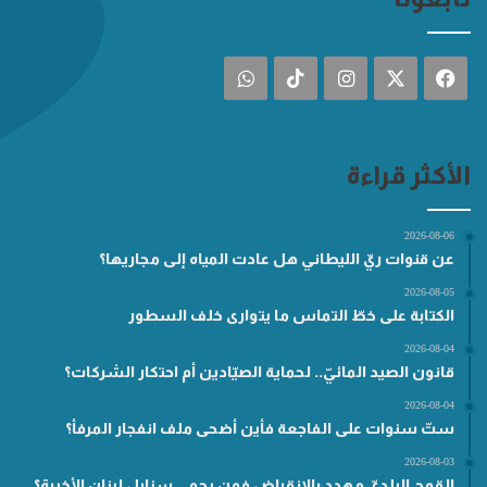
فيسبوك
‫X
انستقرام
‫TikTok
واتساب
الأكثر قراءة
2026-08-06
عن قنوات ريّ الليطاني هل عادت المياه إلى مجاريها؟
2026-08-05
الكتابة على خطّ التماس ما يتوارى خلف السطور
2026-08-04
قانون الصيد المائيّ.. لحماية الصيّادين أم احتكار الشركات؟
2026-08-04
ستّ سنوات على الفاجعة فأين أضحى ملف انفجار المرفأ؟
2026-08-03
القمح البلديّ مهدد بالانقراض فمن يحمي سنابل لبنان الأخيرة؟