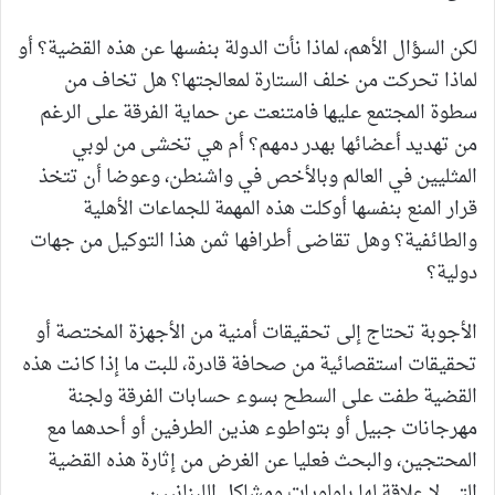
لكن السؤال الأهم، لماذا نأت الدولة بنفسها عن هذه القضية؟ أو
لماذا تحركت من خلف الستارة لمعالجتها؟ هل تخاف من
سطوة المجتمع عليها فامتنعت عن حماية الفرقة على الرغم
من تهديد أعضائها بهدر دمهم؟ أم هي تخشى من لوبي
المثليين في العالم وبالأخص في واشنطن، وعوضا أن تتخذ
قرار المنع بنفسها أوكلت هذه المهمة للجماعات الأهلية
والطائفية؟ وهل تقاضى أطرافها ثمن هذا التوكيل من جهات
دولية؟
الأجوبة تحتاج إلى تحقيقات أمنية من الأجهزة المختصة أو
تحقيقات استقصائية من صحافة قادرة، للبت ما إذا كانت هذه
القضية طفت على السطح بسوء حسابات الفرقة ولجنة
مهرجانات جبيل أو بتواطوء هذين الطرفين أو أحدهما مع
المحتجين، والبحث فعليا عن الغرض من إثارة هذه القضية
التي لا علاقة لها باولويات ومشاكل اللبنانيين.