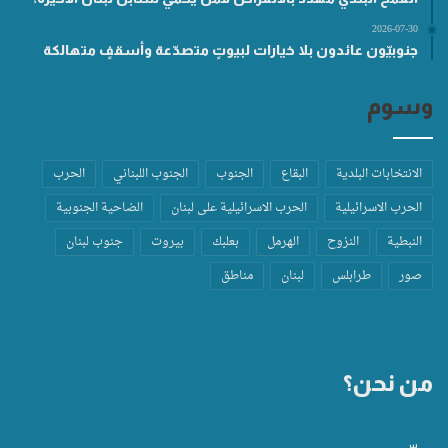
2026-07-30
جنوبيّون عائدون بلا خيارات لبيوتٍ متصدّعة وأسقفٍ متهالكة
وسوم
الانتخابات البلدية
البقاع
الجنوب
الجنوب اللبناني
الحرب
الحرب الاسرائيلية
الحرب الاسرائيلية على لبنان
الضاحية الجنوبية
النبطية
النزوح
الهرمل
بعلبك
بيروت
جنوب لبنان
صور
طرابلس
لبنان
مناطق
من نحن؟