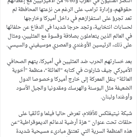
انتصر المثليون في الغرب و60 % من الأميركيين مع إعطائهم
حقوقهم، وإدارة ترامب على الرغم من نزعتها المحافظة لم
تعد تجرؤ على استفزازهم في داخل أميركا وخارجها
لحسابات انتخابية، وتجد حرجا شديدا في الدفاع عن حلفائها
في العالم الذين يتعاملون بصلافة وقسوة مع المثليين، ومثال
على ذلك، الرئيسين الأوغندي والمصري موسيفيني والسيسي.
بعد خسارتهم الحرب ضد المثليين في أميركا، يتهم الصحافي
الأميركي جيف شارلوت في كتابه ”العائلة“، منظمة ”أخوية
العائلة“ بنقل المعركة إلى خارج أميركا وخصوصا الدول
الضعيفة مثل البوسنة والهرسك ومقدونيا والجبل الأسود
وأوغندا ولبنان.
شبكة نيتيفلكس للأفلام، تعرض حاليا فيلما وثائقيا على
حلقات تحت عنوان “ هزة أرضية لدعائم الديموقراطية“عن
هذه المنظمة السرية التي تعتنق مبادىء مسيحية شديدة