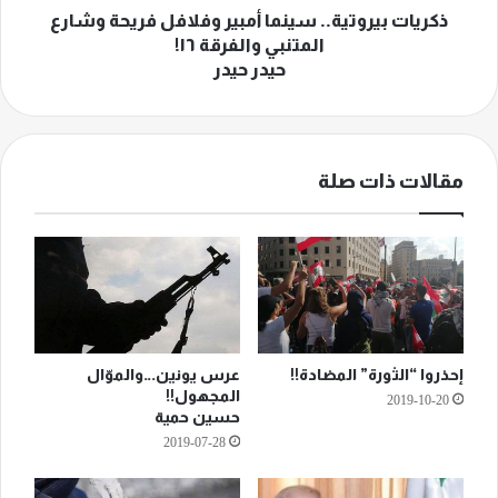
١٦!
ذكريات بيروتية.. سينما أمبير وفلافل فريحة وشارع
حيدر
المتنبي والفرقة ١٦!
حيدر
حيدر حيدر
مقالات ذات صلة
إحذروا “الثورة” المضادة!!
عرس يونين…والموّال
المجهول!!
2019-10-20
حسين حمية
2019-07-28