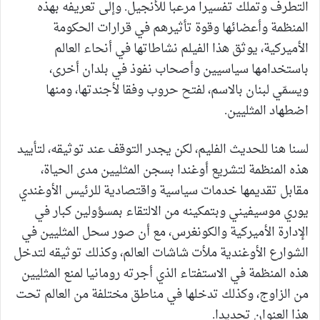
التطرف وتملك تفسيرا مرعبا للأنجيل. وإلى تعريفه بهذه
المنظمة وأعضائها وقوة تأثيرهم في قرارات الحكومة
الأميركية، يوثق هذا الفيلم نشاطاتها في أنحاء العالم
باستخدامها سياسيين وأصحاب نفوذ في بلدان أخرى،
ويسمّي لبنان بالاسم، لفتح حروب وفقا لأجندتها، ومنها
اضطهاد المثليين.
لسنا هنا للحديث الفليم، لكن يجدر التوقف عند توثيقه، لتأييد
هذه المنظمة لتشريع أوغندا بسجن المثليين مدى الحياة،
مقابل تقديمها خدمات سياسية واقتصادية للرئيس الأوغندي
يوري موسيفيني وبتمكينه من الالتقاء بمسؤولين كبار في
الإدارة الأميركية والكونغرس، مع أن صور سحل المثليين في
الشوارع الأوغندية ملأت شاشات العالم، وكذلك توثيقه لتدخل
هذه المنظمة في الاستفتاء الذي أجرته رومانيا لمنع المثليين
من الزاوج، وكذلك تدخلها في مناطق مختلفة من العالم تحت
هذا العنوان تحديدا.