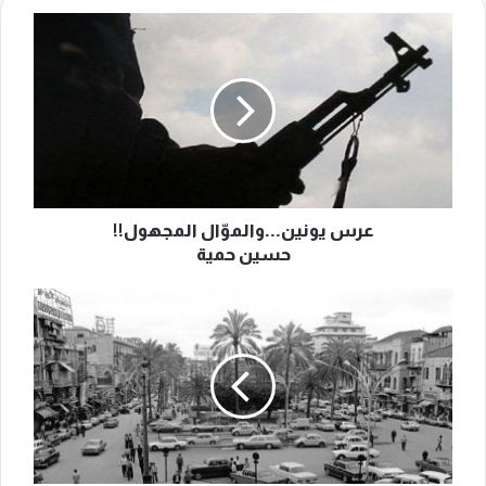
عرس
يونين...والموّال
المجهول!!
حسين
حمية
عرس يونين...والموّال المجهول!!
حسين حمية
ذكريات
بيروتية..
سينما
أمبير
وفلافل
فريحة
وشارع
المتنبي
والفرقة