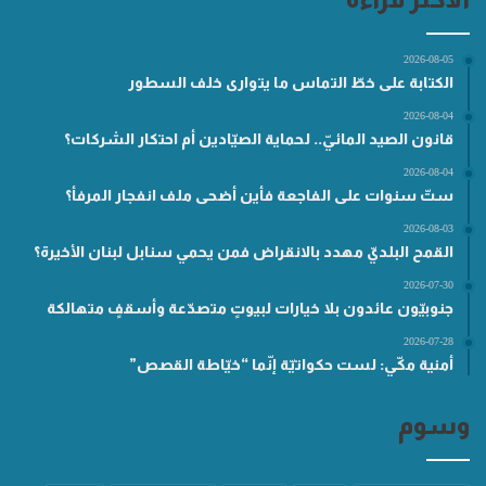
2026-08-05
الكتابة على خطّ التماس ما يتوارى خلف السطور
2026-08-04
قانون الصيد المائيّ.. لحماية الصيّادين أم احتكار الشركات؟
2026-08-04
ستّ سنوات على الفاجعة فأين أضحى ملف انفجار المرفأ؟
2026-08-03
القمح البلديّ مهدد بالانقراض فمن يحمي سنابل لبنان الأخيرة؟
2026-07-30
جنوبيّون عائدون بلا خيارات لبيوتٍ متصدّعة وأسقفٍ متهالكة
2026-07-28
أمنية مكّي: لست حكواتيّة إنّما “خيّاطة القصص”
وسوم