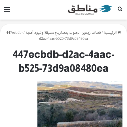
بحث عن
الق
الرئيسية
/
قطاف زيتون الجنوب بتصاريح مسبقة وقيود أمنيّة
/
447ecbdb-
d2ac-4aac-b525-73d9a08480ea
447ecbdb-d2ac-4aac-
b525-73d9a08480ea