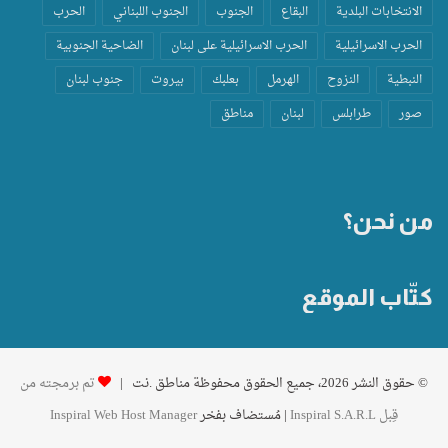
الانتخابات البلدية
البقاع
الجنوب
الجنوب اللبناني
الحرب
الحرب الاسرائيلية
الحرب الاسرائيلية على لبنان
الضاحية الجنوبية
النبطية
النزوح
الهرمل
بعلبك
بيروت
جنوب لبنان
صور
طرابلس
لبنان
مناطق
من نحن؟
كتّاب الموقع
© حقوق النشر 2026، جميع الحقوق محفوظة مناطق .نت |
تم برمجته من
قِبل Inspiral S.A.R.L
| مُستضاف بفخر
Inspiral Web Host Manager