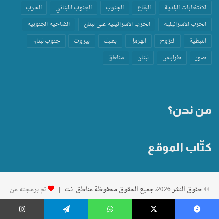
الانتخابات البلدية
البقاع
الجنوب
الجنوب اللبناني
الحرب
الحرب الاسرائيلية
الحرب الاسرائيلية على لبنان
الضاحية الجنوبية
النبطية
النزوح
الهرمل
بعلبك
بيروت
جنوب لبنان
صور
طرابلس
لبنان
مناطق
من نحن؟
كتّاب الموقع
© حقوق النشر 2026، جميع الحقوق محفوظة مناطق .نت |
تم برمجته من
قِبل Inspiral S.A.R.L
| مُستضاف بفخر
Inspiral Web Host Manager
يسبوك
‫X
واتساب
تيلقرام
إنستغرام