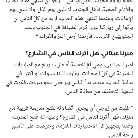
جملة بوجه الحرب، تقول مِراس: ”أرجو أن تنتهي هذه الحرب
والأيّام الصعبة، فأهل الجنوب لا يليق بهم الذل، ولا تليق بهم
الإعانات، وعندما تنتهي هذه الحرب، أريد من كلّ الناس أن
يأتوا إلى زيارتنا ليروا كرم الضيافة في الجنوب وعند
الجنوبيّين الكرماء. فأرضنا أرض العزّ والكرامة“.
ميرنا عيتاني، هل أترك الناس في الشارع؟
لميرنا عيتاني، وهي أمّ لخمسة أطفال، تاريخ مع المبادرات
الخيريّة في كلّ المجالات، يقارب الـ10 سنوات أو أكثر، في
بداية الحرب، عندما بدأ الناس ينزحون نحو بيروت، فكّرت في
كيفيّة التخفيف من معاناة الناس.
”طلبت من زوجي أن يجري اتّصالاته لفتح مدرسة قريبة من
منزلنا، فهل أترك الناس في الشارع؟ وعليه تمّ فتح المدرسة
وقمنا بتجهيز كلّ الاحتياجات اللازمة، وحرصت على تأمين
راحة الناس.“