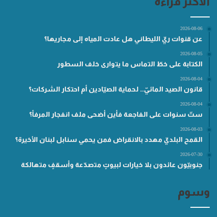
الأكثر قراءة
2026-08-06
عن قنوات ريّ الليطاني هل عادت المياه إلى مجاريها؟
2026-08-05
الكتابة على خطّ التماس ما يتوارى خلف السطور
2026-08-04
قانون الصيد المائيّ.. لحماية الصيّادين أم احتكار الشركات؟
2026-08-04
ستّ سنوات على الفاجعة فأين أضحى ملف انفجار المرفأ؟
2026-08-03
القمح البلديّ مهدد بالانقراض فمن يحمي سنابل لبنان الأخيرة؟
2026-07-30
جنوبيّون عائدون بلا خيارات لبيوتٍ متصدّعة وأسقفٍ متهالكة
وسوم