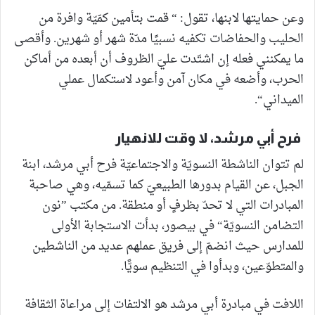
وعن حمايتها لابنها، تقول: “ قمت بتأمين كمّيّة وافرة من
الحليب والحفاضات تكفيه نسبيًا مدّة شهر أو شهرين. وأقصى
ما يمكنني فعله إن اشتّدت عليّ الظروف أن أبعده من أماكن
الحرب، وأضعه في مكان آمن وأعود لاستكمال عملي
الميداني“.
فرح أبي مرشد، لا وقت للانهيار
لم تتوان الناشطة النسويّة والاجتماعيّة فرح أبي مرشد، ابنة
الجبل، عن القيام بدورها الطبيعيّ كما تسمّيه، وهي صاحبة
المبادرات التي لا تحدّ بظرفٍ أو منطقة. من مكتب ”نون
التضامن النسويّة“ في بيصور، بدأت الاستجابة الأولى
للمدارس حيث انضمّ إلى فريق عملهم عديد من الناشطين
والمتطوّعين، وبدأوا في التنظيم سويًّا.
اللافت في مبادرة أبي مرشد هو الالتفات إلى مراعاة الثقافة