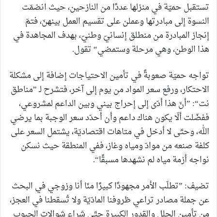
تستقبل حميّة في منزلها عددًا من النازحين، حيث انضمّت
النسوة إلى مبادرتها وعملن على تقسيم العمل بينهنّ، فتمّ
إنجاز المبادرة من منطلق إنسانيّ وطنيّ، بهدف المجاهدة في
هذا الوطن، وهي مرحلة وستمضي“ تقول.
تواجه حميّة صعوبةً في تأمين الاحتياجات إضافة إلى مشكلة
الاحتكار، ورفع سعر المواد من يوم إلى آخر، فتشرح لـ ”مناطق
نت“: ”أنّ هذا أدّى إلى إحراج بيني وبين الداعم لمشروعي،
ففضّلت ألّا يكون هناك داعم وأن أحدّد سعر الوجبة بما يرضي
الله، وحتّى لا أدخل في متاهات اقتصاديّة، يشتمل السعر على
كلفة صنعه من موادّ ومياه وغاز، ففي المنطقة حيث نسكن
نواجه أزمة مياه لم نشهدها مسبقًا“.
تضيف: ”تطلّب الأمر مجهودًا كبيرًا منّا أنا وزوجي في البحث
عن جملة مصادر تراعي ظروفنا المادّيّة ولا تُسقطنا في العجز،
من تأمين الحِلل والقدور الكبيرة حتّى شراء شوالات الحبوب