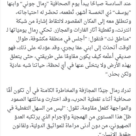
عند السادسة صباحًا يبدأ يوم الصحافيّة ”رِمال جوني“ وابنها
”يوسف“ ذي الخمسة أشهر، تُطعمه، تحضّر له احتياجاته،
وتنطلق معه إلى المكان المقصود لالتقاط إشارة من شبكة
انترنت، وتَغطيَة آثار الغارات والمجازر. تحكي رِمال يوميّاتها لـ
”مناطق نت“ فتقول: ”أجلس في منطقة مكشوفة، طوال
الوقت أتحدّث إلى ابني عمّا يجري، وقد عوّدته على ذلك، فهو
صديقي أعلّمه كيف يكون مقاومًا على طريقتي، حتّى يتعلق
بهذه الأرض ولا يتخلّى عنها في أيّ لحظة، حياتنا شبه عاديّة
ولكن بحذر.“
تدرك رمال جيّدًا المجازفة والمخاطرة الكامنة في أن تكون أمًّا
صحافيّة أثناء تغطيّة الحرب، وقد اختارت وعائلتها الصمود
والمواجهة كفعل مقاومة، تقول: ”ليس من السهل التغطية في
ظلّ هذا المستوى من الهمجيّة والإجرام الذي يرتكبه العدوّ
الصهيونيّ، من دون أدنى مراعاة للمواثيق الدوليّة، ولقانون
حقوق الإنسان“.