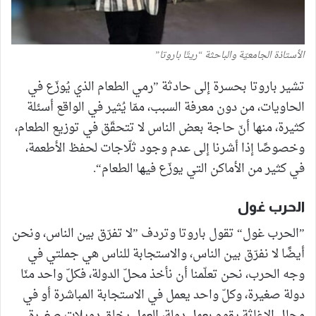
الأستاذة الجامعيّة والباحثة “ريتّا باروتا”
تشير باروتا بحسرة إلى حادثة ”رمي الطعام الذي يُوزّع في
الحاويات، من دون معرفة السبب، ممّا يُثير في الواقع أسئلة
كثيرة، منها أنّ حاجة بعض الناس لا تتحقّق في توزيع الطعام،
وخصوصًا إذا أشرنا إلى عدم وجود ثلّاجات لحفظ الأطعمة،
في كثير من الأماكن التي يوزّع فيها الطعام“.
الحرب غول
”الحرب غول“ تقول باروتا وتردف ”لا تفرّق بين الناس، ونحن
أيضًا لا نفرّق بين الناس، والاستجابة للناس هي جملتي في
وجه الحرب، نحن تعلّمنا أن نأخذ محلّ الدولة، فكلّ واحد منّا
دولة صغيرة، وكلّ واحد يعمل في الاستجابة المباشرة أو في
مجال الإغاثة يقوم بعمل دولة، العمل يخلق دويلات صغيرة