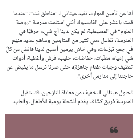
أمّا عن تأمين الموارد، تفيد عيتاني لـ ”مناطق نت“: ”عندما
قمت بالنشر على الفايسبوك أنّني استلمت مدرسة ”روضة
العلوم“ في المصيطبة، لم يكن لدينا أيّ شيء حرفيًّا في
المدرسة، تفاعل معي كثير من المتابعين وساهم عديد منهم
في جمع تبرّعات، وفي خلال يومين أصبح لدينا فائض من كلّ
شي (مياه، معلّبات، حفاضات، حليب، فرش وأغطية، أدوات
تنظيف وجبات طعام جاهزة)، حتّى صرنا نرسل ما يفيض عن
حاجتنا إلى مدارس أخرى“.
تحاول عيتاني التخفيف من معاناة النازحين، فتستقبل
المدرسة فريق كشّاف يقدّم أنشطة يوميّة للأطفال، وألعاب..