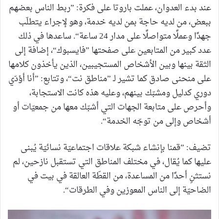
عند بدء العدوان، عملت باروتا على فكرة: ”ربط الناس بعضهم
ببعض، من لديه حاجة بمن لديه خدمة، وهو لإجراء يتطلّب
جهدًا وعملًا متواصلًا على مدار 24 ساعة“. ساعدها في ذلك
عدد كبير من المتابعين على صفحتها ”فايسبوك“، إضافة إلى
الثقة بينها وبين الأشخاص المستجيبين، الذين يأخذون كلامها
على منحنى صادق كما تشير لـ ”مناطق نت“، وتتابع: ”أنا أؤدّي
دوري كدليل ومشبّك بينهم، وعليه هذه كانت الاستجابة،
وأحرص على متابعة الجهات التي أشبّك معها من جمعيّات أو
أشخاص وإلى من توجّه الخدمة“.
تضيف: ”قمنا بإنشاء شبكة علاقات اجتماعيّة نسائيّة يُبنى
عليها كما يُقال، في مختلف المناطق التي تستقبل نازحين، لم
نستثنِ أحدًا من المساعدة، من القطّة العالقة في بيت في
الضاحيّة إلى الناس المعوزين وفي الطرقات“.