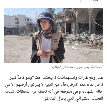
الصحافية رمال جوني صامدة في النبطية
على وقع غارات واستهدافات لا يحدّها حدّ: ”وهو تحدٍّ كبير،
لأجل بقاء هذه الأرض، فأنا من الذين لا يتركون أرضهم إلّا في
حالة الشهادة، وهي متوقّعة في أيّة لحظة من اللحظات، نتيجة
القصف العشوائيّ الذي يطال المناطق“.