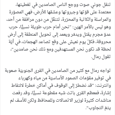
تنقل جوني صوت ووجع الناس الصامدين في تغطيتها،
معتمدة على قوّتها وجبروتها وعشقها للأرض، فهي المصوّرة
والمراسلة والكاتبة والمحرّرة، تتنقّل من دون مرافقة من أحد،
وهو ليس بالأمر الهيّن: ”نحن أمام حرب طويلة نسبيًّا، حرب
عدوّ مجرم يقتل ويدمّر ويعمد إلى تحويل المنطقة إلى أرض
محروقة، فكلّ يوم نعيش على وقع تصاعد الهجمات، في أيّة
لحظة قد نكون نحن المستهدفين ومع ذلك نحن صامدين“،
تقول رمال.
تواجه رمال مع كثير من الصامدين في القرى الجنوبيّة صعوبة
في توفير مقوّمات الصمود الأساسيّة من مياه وكهرباء
وانترنت: ”قد نضطرّ إلى الوقوف في أماكن خطرة لالتقاط
إشارة، فمعظم القرى باتت شبه مقطوعة نسبيًّا، وقد رفعت
مناشدات كثيرة لوزير الاتصالات وللمحافظ ولكن للأسف لم
يتمّ التجاوب“.