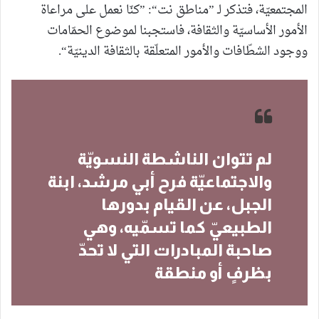
المجتمعيّة، فتذكر لـ ”مناطق نت“: ”كنّا نعمل على مراعاة
الأمور الأساسيّة والثقافة، فاستجبنا لموضوع الحمّامات
ووجود الشطّافات والأمور المتعلّقة بالثقافة الدينيّة“.
لم تتوان الناشطة النسويّة
والاجتماعيّة فرح أبي مرشد، ابنة
الجبل، عن القيام بدورها
الطبيعيّ كما تسمّيه، وهي
صاحبة المبادرات التي لا تحدّ
بظرفٍ أو منطقة