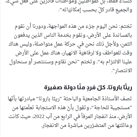
كنساء فقط، بل كمواطنين ومواطنات قادرين على فعل شيء،
والجميع قادر كلّ بحسب إمكانيّاته“.
تختم: نحن اليوم جزء من هذه المواجهة، ودورنا أن نقوم
بالمساندة على الأرض، ونقوم بخدمة الناس الذين يدفعون
الثمن، ولأجل ذلك نحن في حركة عمل متواصلة، وليس هناك
وقت للعواطف ولا لرفاهيّة الانهيار، هناك عمل على الأرض
علينا الالتزام به“. وتختم ”نحن نقاوم وسننتصر أو سنحاول
الانتصار“.
ريتّا باروتا، كلّ فردٍ منّا دولة صغيرة
تصف الأستاذة الجامعيّة والباحثة ”ريتّا باروتا“ مبادرتها بأنّها
”مستجيبة للحاجة“، وتقول بأنّ هذه الاستجابة تعلّمتها من
الأرض، منذ انفجار المرفأ في الرابع من آب 2022، حيث كانت
وعائلتها من المتضرّرين مباشرة من الانفجار.