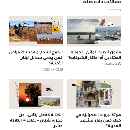
مقالات ذات صلة
قانون الصيد المائيّ.. لحماية
القمح البلديّ مهدد بالانقراض
الصيّادين أم احتكار الشركات؟
فمن يحمي سنابل لبنان
الأخيرة؟
2026-08-04
2026-08-03
هويّة بيروت العمرانيّة في
الكتابة كفعل رثائيّ.. عن
خطر فمن يقرّر مشهد
مجزرة شبّان «تفّاحتا» الثلاثة
المدينة؟
عشر