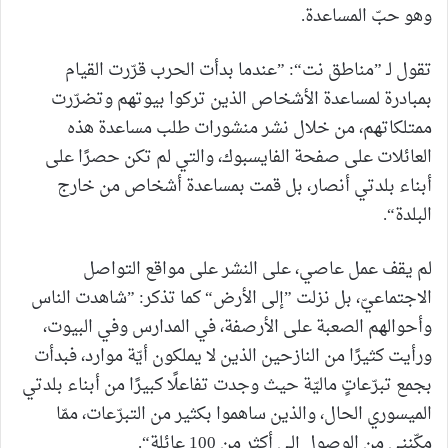
وهو حبّ المساعدة.
تقول لـ ”مناطق نت“: ”عندما بدأت الحرب قرّرت القيام
بمبادرة لمساعدة الأشخاص الذين تركوا بيوتهم وتضرّرت
ممتلكاتهم، من خلال نشر منشورات طلب مساعدة هذه
العائلات على صفحة الفايسبوك، والتي لم تكن حصرًا على
أبناء بلدتي أنصار، بل قمت بمساعدة أشخاص من خارج
البلدة“.
لم يقف عمل عاصي، على النشر على مواقع التواصل
الاجتماعيّ، بل نزلت ”إلى الأرض“ كما تذكر: ”شاهدت الناس
وأحوالهم الصعبة على الأرصفة، في المدارس وفي البيوت،
ورأيت كثيرًا من النازحين الذين لا يملكون أيّة موارد، فبدأت
بجمع تبرّعاتٍ ماليّة حيث وجدت تفاعلًا كبيرًا من أبناء بلدتي
الميسوري الحال، والذين ساهموا بكثير من التبرّعات، ممّا
مكّنني من الوصول إلى أكثر من 100 عائلة“.