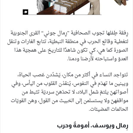
رِفقة طِفلها تجوب الصحافيّة ”رِمال جوني“ القرى الجنوبيّة
لتغطية وقائع الحرب في منطقة النبطيّة، تتابع الغارات وتنقل
الصورة كما هي، كي تكون شاهدًا للتاريخ على همجيّة هذا
العدوّ واستباحته لأرضنا ودمنا.
تتواجد النساء في أكثر من مكان، يَشدُدن عَصب الحياة،
ويبنين ما تهدّم في النفوس، يُنقذن القلوب من اليأس، وفي
أصواتهنّ يلتمّ شمل البلاد، لا تحدّهنّ سرديّة تثبط من
مواقفهنّ ولا يستسلمن إلى الخبيث من القول، وهن القويّات
الحالمات المضيئات.
رِمال ويوسف، أمومةٌ وحرب