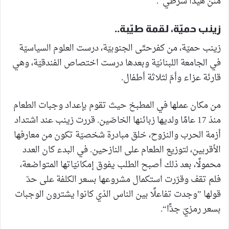
منن هيدا شرطي“.
زينب حميّة، لقمة طيّبة..
زينب حميّة، من كفرحتّى الجنوبيّة، درست العلوم السياسيّة
في الجامعة اللبنانيّة وبعدها درست اختصاص الفندقيّة، وهي
قارئة عزاء وأمّ لثلاثة أطفال.
من مكان عملها في المطبخ حيث تقوم بإعداد وجبات الطعام
منذ 17 عامًا ولديها زبائنها الخاصّين. قررت زينب عند اشتداد
أزمة الحرب والنزوح، خلق مبادرة شخصيّة تكون من معارفها
الأقربين، لتوزيع الطعام على النازحين. في البدء كان العدد
محمولًا، بعد ذلك أصبح الطلب يفوق إمكانيّاتها المتواضعة،
فلم تقف وقرّرت استكمال مشروعها بسعر الكلفة على حدّ
قولها ”وجدت تفاعلًا بين الناس الذي كانوا يشترون الوجبات
بسعر رمزيّ جدًّا“.