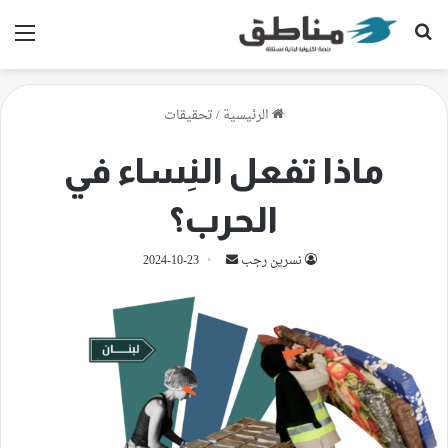
بحث عن
الق
الرئيسية
/
تحقيقات
ماذا تفعل النِساء في
الحرب؟
أرسل
نسرين رجب
2024-10-23
بريدا
إلكترونيا