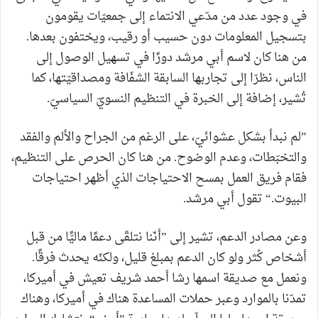
في وجود عدد من مدّعي الانتماء إلى جمعيّات يقومون
بتسجيل المعلومات دون حسيب أو رقيب، ويختفون بعدها.
من هنا كان لاسم أبي مرشد دورًا في تسهيل الوصول إلى
الناس، نظرّا إلى تجاربها السابقة الشفّافة ومصداقيّتها، كما
تُشير، إضافة إلى الخبرة في التنظيم النسويّ السياسيّ.
”لم نبدأ بشكل عشوائيّ، على الرغم من الجراح والألم والفقد
والتخبّطات، وعدم الوضوح. من هنا كان الحرص على التنظيم،
فقام فريق العمل بمسح الاحتياجات الذي أظهر احتياجات
البيوت.“ تقول أبي مرشد.
وعن مصادر الدعم، تشير إلى ”أنّنا نتلقّى دعمًا ماليًّا من قبل
أشخاص كُثر ولو كان الدعم بمبلغ قليل، ولكنّه يحدث فرقًا.
ونعمل مع صديقة اسمها رشا أحمد شريف تعيش في أميركا،
تمدّنا بالموارد وعبر حملات المساعدة هناك في أميركا، وهناك