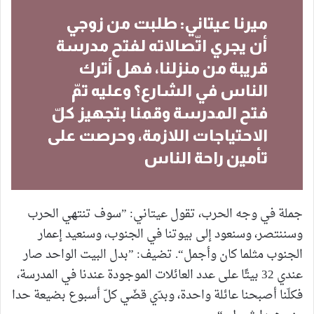
ميرنا عيتاني: طلبت من زوجي
أن يجري اتّصالاته لفتح مدرسة
قريبة من منزلنا، فهل أترك
الناس في الشارع؟ وعليه تمّ
فتح المدرسة وقمنا بتجهيز كلّ
الاحتياجات اللازمة، وحرصت على
تأمين راحة الناس
جملة في وجه الحرب، تقول عيتاني: ”سوف تنتهي الحرب
وسننتصر، وسنعود إلى بيوتنا في الجنوب، وسنعيد إعمار
الجنوب مثلما كان وأجمل“. تضيف: ”بدل البيت الواحد صار
عندي 32 بيتًا على عدد العائلات الموجودة عندنا في المدرسة،
فكلّنا أصبحنا عائلة واحدة، وبدّي قضّي كلّ أسبوع بضيعة حدا