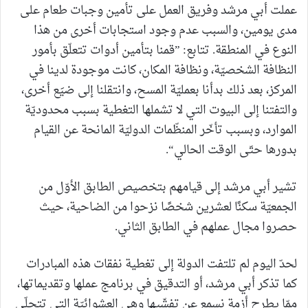
عملت أبي مرشد وفريق العمل على تأمين وجبات طعام على
مدى يومين، والسبب عدم وجود استجابات أخرى من هذا
النوع في المنطقة. تتابع: ”قمنا بتأمين أدوات تتعلّق بأمور
النظافة الشخصيّة، ونظافة المكان، كانت موجودة لدينا في
المركز، بعد ذلك بدأنا بعمليّة المسح، وانتقلنا إلى ضيَع أخرى،
والتفتنا إلى البيوت التي لا تشملها التغطية بسبب محدوديّة
الموارد، وبسبب تأخّر المنظّمات الدوليّة المانحة عن القيام
بدورها حتّى الوقت الحالي“.
تشير أبي مرشد إلى قيامهم بتخصيص الطابق الأوّل من
الجمعيّة سكنًا لعشرين شخصًا نزحوا من الضاحية، حيث
حصروا مجال عملهم في الطابق الثاني.
لحدّ اليوم لم تلتفت الدولة إلى تغطية نفقات هذه المبادرات
كما تذكر أبي مرشد، أو التدقيق في برنامج عملها وتقديماتها،
ممّا يطرح أزمة نسمع عن تفشّيها وهي العشوائيّة التي تتجلّى