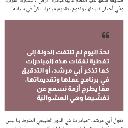
صديقة اسمها عليا المعلّم لديها مبادرة ”أرض“، نتشارك الموارد
وفي أحيان نتبادلها، ونقوم بتقديم مبادرات كلٍّ في سياقه“.
لحدّ اليوم لم تلتفت الدولة إلى
تغطية نفقات هذه المبادرات
كما تذكر أبي مرشد، أو التدقيق
في برنامج عملها وتقديماتها،
ممّا يطرح أزمة نسمع عن
تفشّيها وهي العشوائيّة
تقول أبي مرشد: ”مبادرتنا هي الدور الطبيعيّ المنوط بنا ليس