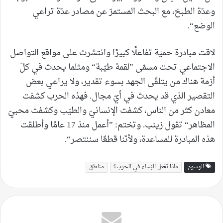
وعدّة الطبخ، مع البحث المستمرّ عن مصادر عدّة تراعي
الوضع“.
لاقت مبادرة حميّة تفاعلًا كبيرًا وانتشرت على مواقع التواصل
الاجتماعي تحت مسمّى ”لقمة طيّبة“ ومثلما يحدث في كلّ
أزمة هناك من يتلقّى الجهد بسوء تقدير، ولا يراعي بعض
التقصير الذي قد يحدث في أيّ مجال. فهذه الحرب كشفت
معادن كثر من الناس، كشفت الإنسانيّ والطيّب وكشفت محبيّ
المظاهر“ تقول زينب. وتختم: ”أعمل منذ 17 عامًا وأطلقت
هذه المبادرة للمساعدة، ولأنّنا قطعًا سننتصر“.
الوسوم
ماذا تفعل النِساء في الحرب؟
مناطق