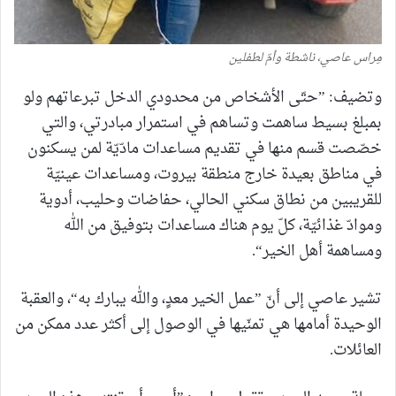
مِراس عاصي، ناشطة وأمّ لطفلين
وتضيف: ”حتّى الأشخاص من محدودي الدخل تبرعاتهم ولو
بمبلغ بسيط ساهمت وتساهم في استمرار مبادرتي، والتي
خصّصت قسم منها في تقديم مساعدات مادّيّة لمن يسكنون
في مناطق بعيدة خارج منطقة بيروت، ومساعدات عينيّة
للقريبين من نطاق سكني الحالي، حفاضات وحليب، أدوية
وموادّ غذائيّة، كلّ يوم هناك مساعدات بتوفيق من الله
ومساهمة أهل الخير“.
تشير عاصي إلى أنّ ”عمل الخير معدٍ، والله يبارك به“، والعقبة
الوحيدة أمامها هي تمنّيها في الوصول إلى أكثر عدد ممكن من
العائلات.