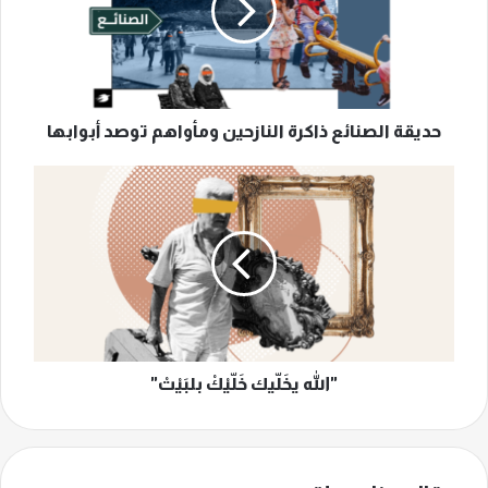
ومأواهم
توصد
أبوابها
حديقة الصنائع ذاكرة النازحين ومأواهم توصد أبوابها
"الله
يخَلّيك
خَلّيْكْ
بلبَيْتْ"
"الله يخَلّيك خَلّيْكْ بلبَيْتْ"