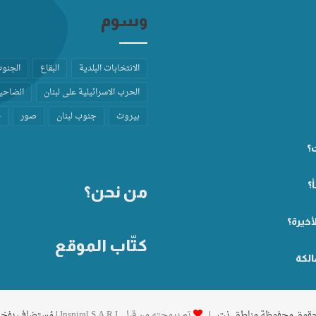
وسوم
الانتخابات البلدية
البقاع
الجنو
الحرب الاسرائيلية على لبنان
الضاحية
بيروت
جنوب لبنان
صور
ط
ت؟
؟
من نحن؟
أخيرة؟
كتّاب الموقع
الكة
تم برمجته من قِبل Inspiral S.A.R.L
| مُستضاف بفخ