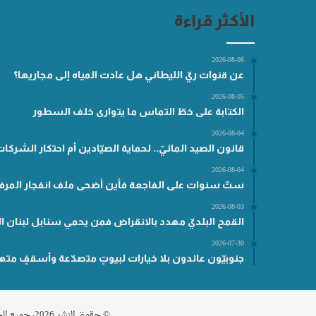
الأكثر قراءة
2026-08-06
عن قنوات ريّ الليطاني هل عادت المياه إلى مجاريها؟
2026-08-05
الكتابة على خطّ التماس ما يتوارى خلف السطور
2026-08-04
قانون الصيد المائيّ.. لحماية الصيّادين أم احتكار الشركا
2026-08-04
ستّ سنوات على الفاجعة فأين أضحى ملف انفجار المرفأ
2026-08-03
القمح البلديّ مهدد بالانقراض فمن يحمي سنابل لبنان ال
2026-07-30
جنوبيّون عائدون بلا خيارات لبيوتٍ متصدّعة وأسقفٍ مته
© حقوق النشر 2026، جميع الحقوق محفوظة مناطق .نت |