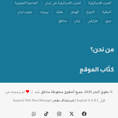
الحرب الاسرائيلية
الحرب الاسرائيلية على لبنان
الضاحية الجنوبية
النبطية
النزوح
الهرمل
بعلبك
بيروت
جنوب لبنان
صور
طرابلس
لبنان
مناطق
من نحن؟
كتّاب الموقع
© حقوق النشر 2026، جميع الحقوق محفوظة مناطق .نت |
تم برمجته من
قِبل Inspiral S.A.R.L
| مُستضاف بفخر
Inspiral Web Host Manager
فيسبوك
‫X
انستقرام
‫TikTok
واتساب