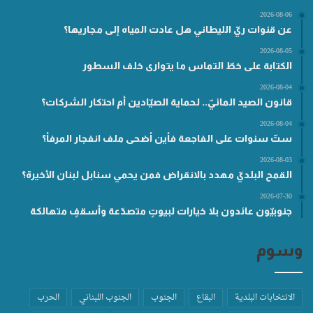
2026-08-06
عن قنوات ريّ الليطاني هل عادت المياه إلى مجاريها؟
2026-08-05
الكتابة على خطّ التماس ما يتوارى خلف السطور
2026-08-04
قانون الصيد المائيّ.. لحماية الصيّادين أم احتكار الشركات؟
2026-08-04
ستّ سنوات على الفاجعة فأين أضحى ملف انفجار المرفأ؟
2026-08-03
القمح البلديّ مهدد بالانقراض فمن يحمي سنابل لبنان الأخيرة؟
2026-07-30
جنوبيّون عائدون بلا خيارات لبيوتٍ متصدّعة وأسقفٍ متهالكة
وسوم
الانتخابات البلدية
البقاع
الجنوب
الجنوب اللبناني
الحرب