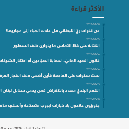
الأكثر قراءة
2026-08-06
عن قنوات ريّ الليطاني هل عادت المياه إلى مجاريها؟
2026-08-05
الكتابة على خطّ التماس ما يتوارى خلف السطور
2026-08-04
قانون الصيد المائيّ.. لحماية الصيّادين أم احتكار الشركا
2026-08-04
ستّ سنوات على الفاجعة فأين أضحى ملف انفجار المرفأ
2026-08-03
القمح البلديّ مهدد بالانقراض فمن يحمي سنابل لبنان ال
2026-07-30
جنوبيّون عائدون بلا خيارات لبيوتٍ متصدّعة وأسقفٍ مته
© حقوق النشر 2026، جميع الحقوق محفوظة مناطق .نت |