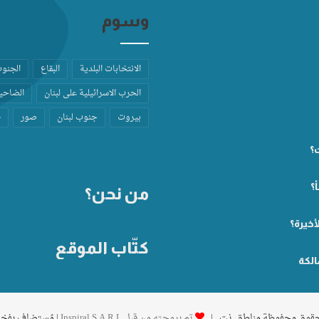
وسوم
الانتخابات البلدية
البقاع
الجنو
الحرب الاسرائيلية على لبنان
الضاحية
بيروت
جنوب لبنان
صور
ط
ت؟
؟
من نحن؟
أخيرة؟
كتّاب الموقع
الكة
تم برمجته من قِبل Inspiral S.A.R.L
| مُستضاف بفخ