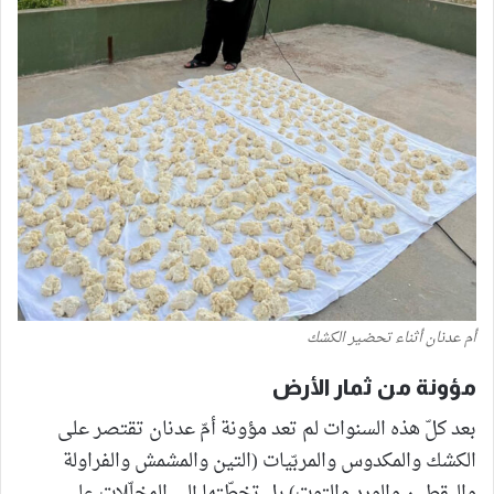
أم عدنان أثناء تحضير الكشك
مؤونة من ثمار الأرض
بعد كلّ هذه السنوات لم تعد مؤونة أمّ عدنان تقتصر على
الكشك والمكدوس والمربّيات (التين والمشمش والفراولة
واليقطين والورد والتوت) بل تخطّتها إلى المخلّلات على