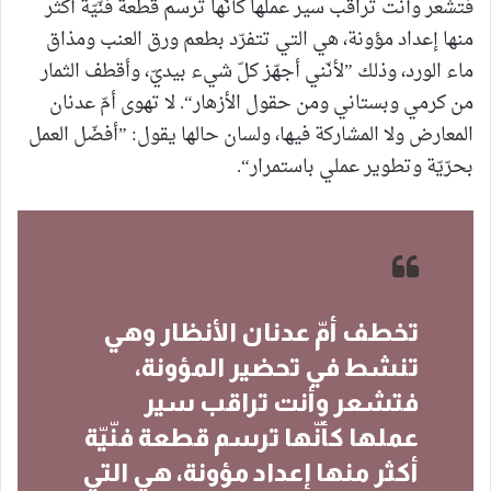
فتشعر وأنت تراقب سير عملها كأنّها ترسم قطعة فنّيّة أكثر
منها إعداد مؤونة، هي التي تتفرّد بطعم ورق العنب ومذاق
ماء الورد، وذلك ”لأنّني أجهّز كلّ شيء بيديّ، وأقطف الثمار
من كرمي وبستاني ومن حقول الأزهار“. لا تهوى أمّ عدنان
المعارض ولا المشاركة فيها، ولسان حالها يقول: ”أفضّل العمل
بحرّيّة وتطوير عملي باستمرار“.
تخطف أمّ عدنان الأنظار وهي
تنشط في تحضير المؤونة،
فتشعر وأنت تراقب سير
عملها كأنّها ترسم قطعة فنّيّة
أكثر منها إعداد مؤونة، هي التي