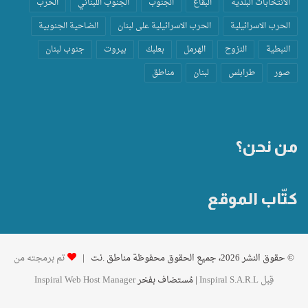
الانتخابات البلدية
البقاع
الجنوب
الجنوب اللبناني
الحرب
الحرب الاسرائيلية
الحرب الاسرائيلية على لبنان
الضاحية الجنوبية
النبطية
النزوح
الهرمل
بعلبك
بيروت
جنوب لبنان
صور
طرابلس
لبنان
مناطق
من نحن؟
كتّاب الموقع
© حقوق النشر 2026، جميع الحقوق محفوظة مناطق .نت |
تم برمجته من
قِبل Inspiral S.A.R.L
| مُستضاف بفخر
Inspiral Web Host Manager