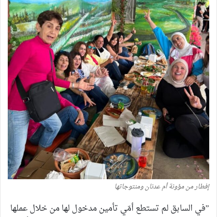
إفطار من مؤونة أم عدنان ومنتوجاتها
”في السابق لم تستطع أمّي تأمين مدخول لها من خلال عملها