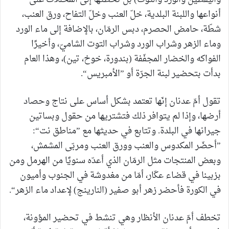
أنواعها واللبنة البلدية، خلّ العنب وخلّ التفاح، ورق العنب،
شطّة، حامض الحصرم، دبس الرمّان، بالإضافة إلى ماء الورد
وماء الزهر وشراب الورد وشراب التوت الشاميّ، وأخيرًا
الفواكه والخضار المجفّفة (بندورة، خوخ، تين)، وهذا العام
بدأت بتحضير لبنة الجرّة أو ”الأمبريس“.
تقول أمّ عدنان إنّها تعتمد بشكل أساس على نتاج وحصاد
أرضها، وإذا لم يتوافر ذلك فتشتريها من حقول وبساتين
جيرانها في البلدة. وتتابع في حديثها مع ”مناطق نت“:
”أحضّر المكدوس والعنب وورق العنب ومربّى المشمش،
وبعض المنتجات مثل الرمّان الذي أعدّه سنويًا من الهرمل ومن
بزبينا في قضاء عكّار، أمّا من مغدوشة في الجنوب وأميون
في الكورة فأحضر زهر أبو صفير (النارينج) لإعداد ماء الزهر“.
تخطف أمّ عدنان الأنظار وهي تنشط في تحضير المؤونة،