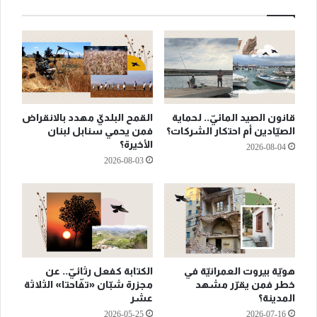
قانون الصيد المائيّ.. لحماية
القمح البلديّ مهدد بالانقراض
الصيّادين أم احتكار الشركات؟
فمن يحمي سنابل لبنان
الأخيرة؟
2026-08-04
2026-08-03
هويّة بيروت العمرانيّة في
الكتابة كفعل رثائيّ.. عن
خطر فمن يقرّر مشهد
مجزرة شبّان «تفّاحتا» الثلاثة
المدينة؟
عشر
2026-05-25
2026-07-16