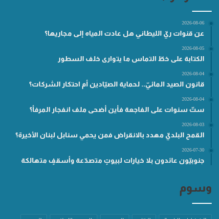
2026-08-06
عن قنوات ريّ الليطاني هل عادت المياه إلى مجاريها؟
2026-08-05
الكتابة على خطّ التماس ما يتوارى خلف السطور
2026-08-04
قانون الصيد المائيّ.. لحماية الصيّادين أم احتكار الشركات؟
2026-08-04
ستّ سنوات على الفاجعة فأين أضحى ملف انفجار المرفأ؟
2026-08-03
القمح البلديّ مهدد بالانقراض فمن يحمي سنابل لبنان الأخيرة؟
2026-07-30
جنوبيّون عائدون بلا خيارات لبيوتٍ متصدّعة وأسقفٍ متهالكة
وسوم