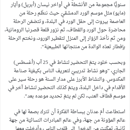
سنويًّا مجموعة من الأنشطة في أواخر نيسان (أبريل) وأيّار
(مايو) مثل موسم الورد الدمشقيّ حيث ننظّم رحلة من
العاصمة بيروت إلى حقل الورد في البلدة، وتتضمّن الرحلة
محاضرة حول الورد والقطاف، ثم نزور قلعة قصرنبا الرومانيّة،
ومن ثم نأخذ الزوّار إلى المنزل لتقطير الورود، ونختم الرحلة
بإفطار تعدّه الوالدة من منتجاتها الطبيعيّة“.
وبحسب خلود يتمّ التحضير لنشاط في 25 آب (أغسطس)
الجاري، ”وهو نشاط تدريبيّ لتعريف الناس بكيفيّة صناعة
المكدوس. والنشاط الأبرز على مدار السنة هو رحلة سير على
الأقدام في داخل البلدة، ويتمّ كذلك التحضير لنشاط آخر في
موسم قطاف العنب، لكن لم يتمّ تحديد موعده بعد“.
استطاعت أمّ عدنان ببساطة الفكرة أن تترك بصمة لها في
عالم المؤونة من جهة، وفي عالم المبادرات النسائيّة من جهة
ثانية، تمكّنت من الدخول إلى قلوب الناس، وأدخلت معها