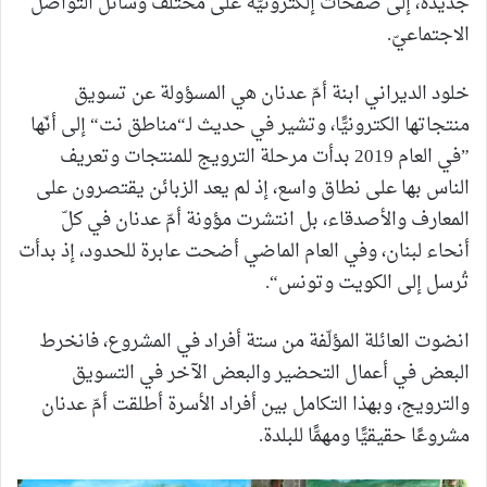
جديدة، إلى صفحات إلكترونيّة على مختلف وسائل التواصل
الاجتماعيّ.
خلود الديراني ابنة أمّ عدنان هي المسؤولة عن تسويق
منتجاتها الكترونيًّا، وتشير في حديث لـ“مناطق نت“ إلى أنّها
”في العام 2019 بدأت مرحلة الترويج للمنتجات وتعريف
الناس بها على نطاق واسع، إذ لم يعد الزبائن يقتصرون على
المعارف والأصدقاء، بل انتشرت مؤونة أمّ عدنان في كلّ
أنحاء لبنان، وفي العام الماضي أضحت عابرة للحدود، إذ بدأت
تُرسل إلى الكويت وتونس“.
انضوت العائلة المؤلّفة من ستة أفراد في المشروع، فانخرط
البعض في أعمال التحضير والبعض الآخر في التسويق
والترويج، وبهذا التكامل بين أفراد الأسرة أطلقت أمّ عدنان
مشروعًا حقيقيًّا ومهمًّا للبلدة.