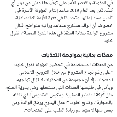
في المؤونة، واقتصر الأمر على توفيرها للمنزل من دون أيّ
كلف، لكن بعد العام 2019 ساعد إنتاج المؤونة الأسرة في
تأمين مستلزماتها، وتحديدًا في فترة الأزمة الاقتصاديّة،
خصوصًا أنّ الوالد عسكريّ متقاعد وراتبه متواضع، فكان
مشروع الوالدة بمثابة المنقذ في هذه الفترة الصعبة“، تقول
خلود
معدّات بدائية بمواجهة التحدّيات
عن المعدّات المستخدمة في تحضير المؤونة تقول خلود:
”على رغم نجاح المشروع من خلال الترويج الاعلاميّ
للمنتجات، إلّا أنّ مجموعة من التحدّيات لا تزال تواجهه،
ويأتي في طليعتها المعدّات التي نستعملها وهي يدويّة الصنع،
مثل كركة التقطير الصغيرة، ومكبس المكدوس الذي نثقله
بالحجارة“. وتتابع خلود: ”العمل اليدويّ يرهق الوالدة ومن
يعمل معها لا سيّما مع زيادة الطلب على المنتجات“.