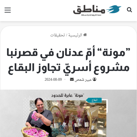
بحث عن
الق
الرئيسية
/
تحقيقات
”مونة“ أمّ عدنان في قصرنبا
مشروع أسريّ تجاوز البقاع
أرسل
عبير شمص
2024-08-09
بريدا
إلكترونيا