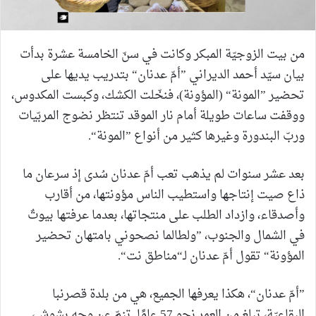
من بيت الزوجيّة المبكر وكانت في سنّ الخامسة عشرة بدأت
بيان سيّد أحمد الديراني ”أمّ عدنان“ بتدريب يديها على
تحضير ”المونة“ (المؤونة)، فنخّلت الكشك، وكبست المكدوس،
ووقفت ساعات طويلة أمام نار الموقد تنتظر نضوج المربّيات
وربّ البندورة وغيرها كثير من أنواع ”المونة“.
بعد عشر سنوات لم يذهب تعب أمّ عدنان سُدى إذ سرعان ما
ذاع صيت إنتاجها واستطيب الناس مؤونتها، من أقارب
وأصدقاء، وازداد الطلب على منتجاتها، بعدما عرفتها بيوتٌ
في الشمال والجنوب، ”ولطالما نصحوني بامتهان تحضير
المؤونة“ تقول أمّ عدنان لـ“مناطق نت“.
”أمّ عدنان“، هكذا يعرفها الجميع، هي من بلدة قصرنبا
البقاعيّة، تبلغ من العمر نحو 57 عامًا. تنمّ عن وجه بشوش،