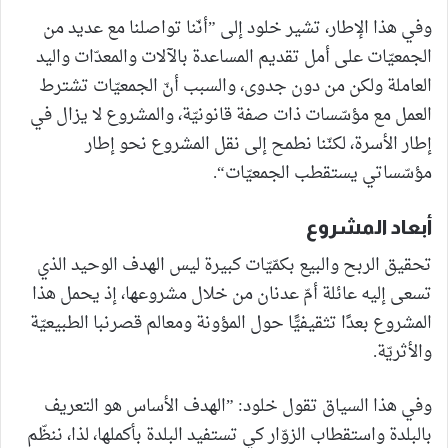
وفي هذا الإطار، تشير خلود إلى ”أنّنا تواصلنا مع عديد من
الجمعيّات على أمل تقديم المساعدة بالآلات والمعدّات واليد
العاملة ولكن من دون جدوى، والسبب أنّ الجمعيّات تشترط
العمل مع مؤسّسات ذات صفة قانونيّة، والمشروع لا يزال في
إطار الأسرة، لكنّنا نطمح إلى نقل المشروع نحو إطار
مؤسّساتي يستقطب الجمعيّات“.
أبعاد المشروع
تحقيق الربح والبيع بكمّيّات كبيرة ليس الهدف الوحيد الذي
تسعى إليه عائلة أمّ عدنان من خلال مشروعها، إذ يحمل هذا
المشروع بعدًا تثقيفيًّا حول المؤونة ومعالم قصرنبا الطبيعيّة
والأثريّة.
وفي هذا السياق تقول خلود: ”الهدف الأساس هو التعريف
بالبلدة واستقطاب الزوّار كي تستفيد البلدة بأكملها، لذا، ننظّم