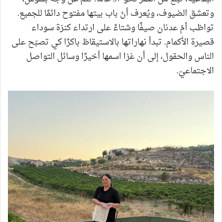
وتعشق الضيوف، ويُعرف أنّ باب بيتها مفتوح دائمًا للجميع.
تواظب أمّ عدنان صيفًا وشتاءً على ارتداء كنزة سوداء
قصيرة الأكمام. تبدأ نهاراتها بالاستيقاظ باكرًا كي تصبّح على
الناس والحقول، إلى أن غزا اسمها أخيرًا وسائل التواصل
الاجتماعيّ.