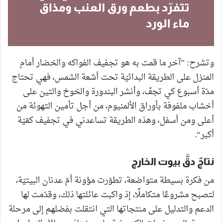
تتفرّد بطعم ورق العنب ومذاق
ماء الورد
وتشرح: ”آخر ما قمت به هو تجفيف الفواكه والخضار أمام
المنزل على الطريقة البدائيّة تحت أشعة الشمس، فهي تحتاج
مدّة أسبوع كي تجفّ، وأنشر البندورة والخوخ والتين على
أخشاب ملفوفة بأوراق الألمنيوم، من أجل تأمين التهوئة من
أعلى ومن أسفل، وهذه الطريقة تساعدني في تجفيف كمّيّة
أكبر“.
نتاجٌ دقَّ بيوت الخارج
من فكرة بسيطة متواضعة، تطوّرت مؤونة أمّ عدنان البيتيّة،
لتصبح مشروعًا متكاملًا، إذ واكبت عائلتها ذلك، وقدّمت لها
الدعم والتدليل على منتجاتها التي انتقلت بفضلهم إلى مرحلة