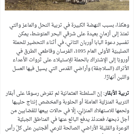
وهكذا، بسبب النهضة الكبيرة في تربية النحل والماعز والتي
تمتدّ إلى أزمانٍ بعيدة على شرقي البحر المتوسّط، يمكن
تفسير دعوة البابا أوربان الثاني، في أثناء التحضير للحملة
الصليبيّة الأولى العام 1095، الفرسان وقاطعي الطرق في
أوروبّا إلى الإشتراك بالحملة للإستيلاء على ثروات الأعداء
الأتراك (السلاجقة) وأراضي القدس التي يسيل فيها العسل
واللبن أنهارًا.
تربية الأبقار
: إنّ السلطنة العثمانيّة لم تفرض رسومًا على أبقار
التربية المنزليّة العاملة أو الحلوبة والمخصّص إنتاج حليبها
ولحمها للاستهلاك المنزليّ، إلّا في حالات بيعها للقصّابين من
أجل ذبحها، فعندئذ يدفع البائع عنها في المناطق الجبليّة
الوعرة والقليلة الأراضي الصالحة للرعي أقجتين على كلّ رأس