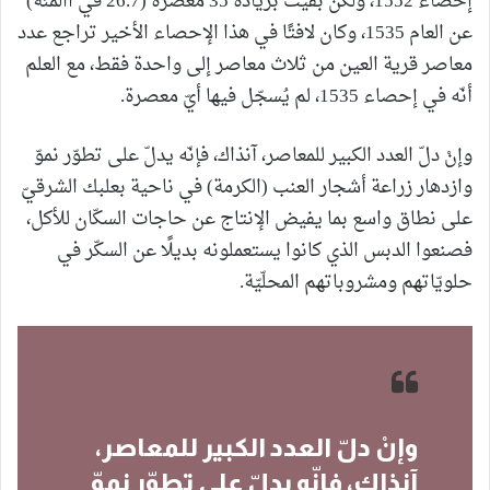
إحصاء 1552، ولكن بقيت بزيادة 35 معصرة (26.7 في االمئة)
عن العام 1535، وكان لافتًا في هذا الإحصاء الأخير تراجع عدد
معاصر قرية العين من ثلاث معاصر إلى واحدة فقط، مع العلم
أنّه في إحصاء 1535، لم يُسجّل فيها أيّ معصرة.
وإنْ دلّ العدد الكبير للمعاصر، آنذاك، فإنّه يدلّ على تطوّر نموّ
وازدهار زراعة أشجار العنب (الكرمة) في ناحية بعلبك الشرقيّ
على نطاق واسع بما يفيض الإنتاج عن حاجات السكّان للأكل،
فصنعوا الدبس الذي كانوا يستعملونه بديلًا عن السكّر في
حلويّاتهم ومشروباتهم المحلّيّة.
وإنْ دلّ العدد الكبير للمعاصر،
آنذاك، فإنّه يدلّ على تطوّر نموّ