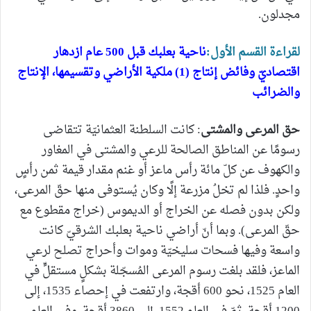
مجدلون.
لقراءة القسم الأول:
ناحية بعلبك قبل 500 عام ازدهار
اقتصاديّ وفائض إنتاج (1) ملكية الأراضي وتقسيمها، الإنتاج
والضرائب
حق المرعى والمشتى
: كانت السلطنة العثمانيّة تتقاضى
رسومًا عن المناطق الصالحة للرعي والمشتى في المغاور
والكهوف عن كلّ مائة رأس ماعز أو غنم مقدار قيمة ثمن رأسٍ
واحدٍ. فلذا لم تخلُ مزرعة إلًا وكان يُستوفى منها حقّ المرعى،
ولكن بدون فصله عن الخراج أو الديموس (خراج مقطوع مع
حقّ المرعى). وبما أنّ أراضي ناحية بعلبك الشرقيّ كانت
واسعة وفيها فسحات سليخيّة وموات وأحراج تصلح لرعي
الماعز، فلقد بلغت رسوم المرعى المُسجّلة بشكلٍ مستقلٍّ في
العام 1525، نحو 600 أقجة، وارتفعت في إحصاء 1535، إلى