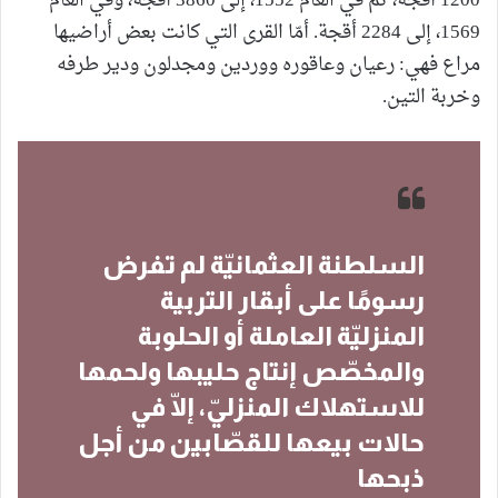
1200 أقجة، ثمّ في العام 1552، إلى 3860 أقجة، وفي العام
1569، إلى 2284 أقجة. أمّا القرى التي كانت بعض أراضيها
مراع فهي: رعيان وعاقوره ووردين ومجدلون ودير طرفه
وخربة التين.
السلطنة العثمانيّة لم تفرض
رسومًا على أبقار التربية
المنزليّة العاملة أو الحلوبة
والمخصّص إنتاج حليبها ولحمها
للاستهلاك المنزليّ، إلّا في
حالات بيعها للقصّابين من أجل
ذبحها