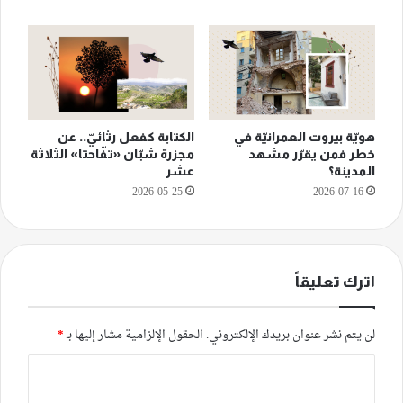
هويّة بيروت العمرانيّة في
الكتابة كفعل رثائيّ.. عن
خطر فمن يقرّر مشهد
مجزرة شبّان «تفّاحتا» الثلاثة
المدينة؟
عشر
2026-05-25
2026-07-16
اترك تعليقاً
لن يتم نشر عنوان بريدك الإلكتروني.
الحقول الإلزامية مشار إليها بـ
*
ا
ل