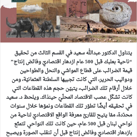
يتناول الدكتور عبدالله سعيد في القسم الثالث من تحقيق
“ناحية بعلبك قبل 500 عام ازدهار اقتصاديّ وفائض إنتاج”
قيمة الضرائب على قطاع المواشي والنحل والطواحين
ودواليب الحرير، التي كانت تجبيها السلطنة العثمانيّة، ومن
خلال أرقام تلك الضرائب، يتبيّن حجم هذه القطاعات التي
كانت تشكّل عصب الاقتصاد المحلّيّ حينذاك. ويلحظ د. سعيد
في تحقيقه أيضًا تطوّر تلك القطاعات ونموّها خلال سنوات
محدّدة، ممّا يتيح للقارئ معرفة الواقع الاقتصاديّ لناحية من
نواحي لبنان قبل 500 عام، حين كانت تلك النواحي تتمتّع
بازدهار اقتصاديّ وفائض إنتاج قبل أن تنقلب الصورة ويصبح