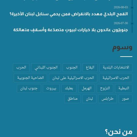
2026-08-03
القمح البلديّ مهدد بالانقراض فمن يحمي سنابل لبنان الأخيرة؟
2026-07-30
جنوبيّون عائدون بلا خيارات لبيوتٍ متصدّعة وأسقفٍ متهالكة
وسوم
الانتخابات البلدية
البقاع
الجنوب
الجنوب اللبناني
الحرب
الحرب الاسرائيلية
الحرب الاسرائيلية على لبنان
الضاحية الجنوبية
النبطية
النزوح
الهرمل
بعلبك
بيروت
جنوب لبنان
صور
طرابلس
لبنان
مناطق
من نحن؟