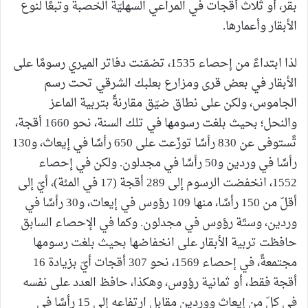
بقر، أو ثلاث أقجات في المراعي السهليّة الخصبة وتبعًا لنوع
الأبقار وأعمارها.
لذا ابتداءً من إحصاء 1535، تضمّنت دفاتر الميري رسومًا على
الأبقار في بعض قرى ومزارع بعلبك الشرقي تحت رسم
الجاموس، ولكن على نطاق ضيّق مقارنةً بتربية الماعز
والنحل؛ بحيث بلغت رسومها في تلك السنة، نحو 1660 أقجة،
تًستوفى عن 830 رأسًا توزّعت على 650 رأسًا في إيعاث، و130
رأسًا في وردين و50 رأسًا في مجدلون. ولكن في إحصاء
1552، انخفضت الرسوم إلى 289 أقجة (17 في المئة)، أيّ إلى
أقلّ من 150 رأسًا، منها 109 رؤوس في إيعات، و30 رأسًا في
وردين، وستّة رؤوس في مجدلون. وكما في الإحصاء السابق
حافظت تربية الأبقار على انخفاضها بحيث بلغت رسومها
مجتمعةً، في إحصاء 1569، نحو 307 أقجات أيّ بزيادة 16
أقجة فقط، أو ثمانية رؤوس، وهكذا، حافظ العدد على نفسه
في كلّ من إيعاث ووردين مقابل ارتفاعه إلى 15 رأسًا في