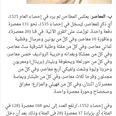
ب‌- المعاصر
: بعكس المطاحن لم يرد في إحصاء العام 1525،
أيّ ذكرٍ للمعاصر، ليُسجّل في إحصاء 1535، نحو 131 معصرة
دفعة واحدة، توزّعت على القرى الآتية: في قنا (20 معصرة)،
وعاقورة 10 معاصر، وفي كلّ من يونين وعرسال وفضّية
ثماني معاصر، وفي كلّ من مقنّة وطلية الشرقيّة ستّ معاصر،
وفي كلّ من عمشكا وبغدانه وخريبة الرواديف خمس معاصر،
وفي كلّ من حورتعلا ويحفوفة وبليتار (بريتال) ومعربون
وحربتا ولبوة وشعت ولفيكي أربع معاصر، وفي كلّ من
مجدلون وقرحا ثلاث معاصر، وفي كلّ من طبشار ويماسة
معصرتان اثنتان، وفي كلّ من فهيلي والمزارع: مغراق
وصحصاح وحورة معصرة واحدة.
وفي إحصاء 1552، ارتفع العدد إلى نحو 168 معصرة (128 في
المئة)، أيّ بزيادة 37 معصرة (28 في المئة)، وذلك بعد أن دخل