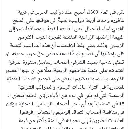
لكن في العام 1569، أصبح عدد دواليب الحرير في قرية
عاقوره وحدها أربعة دواليب، نسبةً إلى موقعها على السفح
الغربيّ لسلسلة جبال لبنان الغربيّة الغنيّة بالمتساقطات، وإلى
طبيعة أراضيها الزراعيّة الملائمة لشجرة التوت، أكثر من
الزيتون. وذلك يعني بلغة الاقتصاد، أنّ هذه الدواليب التسعة
كان بإمكانها أن تصبح نواةً لتسعة معامل حلّ حرير حديثة، لو
تسنّى لناحية بعلبك الشرقيّ أصحاب رساميل متنوّرة صرفوا
اهتماهم على تنمية مناطقهم الريفيّة، بدلًا من أن يبنوا القصور
الفارعة، وينافسوا بعضهم البعض على تجميع الثروات النقديّة
للمضاربة في التزام عائدات الرسوم والضرائب الشرعيّة
الرسميّة التي لم تكن في يوم من الأيام، إبّان الحكم تتعدّى الـ
15 في المئة، إلاّ بعد أن دخل أصحاب الرساميل المحليّة هؤلاء،
في منافسة أصحاب التعاقد الوظيفيّ العثمانيّ، فرفعوا
العائدات الضريبيّة إلى نحو 40 في المئة وأكثر من قيمة