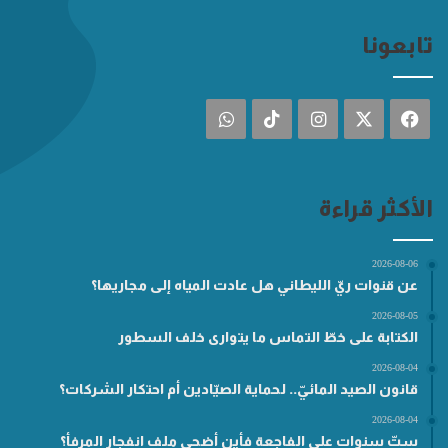
تابعونا
فيسبوك
‫X
انستقرام
‫TikTok
واتساب
الأكثر قراءة
2026-08-06
عن قنوات ريّ الليطاني هل عادت المياه إلى مجاريها؟
2026-08-05
الكتابة على خطّ التماس ما يتوارى خلف السطور
2026-08-04
قانون الصيد المائيّ.. لحماية الصيّادين أم احتكار الشركات؟
2026-08-04
ستّ سنوات على الفاجعة فأين أضحى ملف انفجار المرفأ؟