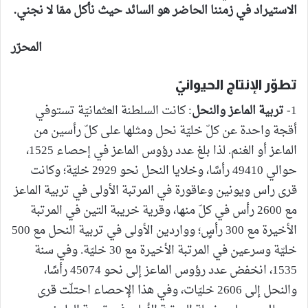
الاستيراد في زمننا الحاضر هو السائد حيث نأكل ممّا لا نجني.
المحرّر
تطوّر الإنتاج الحيوانيّ
1-
تربية الماعز والنحل
: كانت السلطنة العثمانيّة تستوفي
أقجة واحدة عن كلّ خليّة نحل ومثلها على كلّ رأسين من
الماعز أو الغنم. لذا بلغ عدد رؤوس الماعز في إحصاء 1525،
حوالي 49410 رأسًا، وخلايا النحل نحو 2929 خليّة؛ وكانت
قرى راس ويونين وعاقورة في المرتبة الأولى في تربية الماعز
مع 2600 رأس في كلّ منها، وقرية خريبة التين في المرتبة
الأخيرة مع 300 رأسٍ؛ وواردين الأولى في تربية النحل مع 500
خليّة وسرعين في المرتبة الأخيرة مع 30 خليّة. وفي سنة
1535، انخفض عدد رؤوس الماعز إلى نحو 45074 رأسًا،
والنحل إلى 2606 خليّات، وفي هذا الإحصاء احتلّت قرى