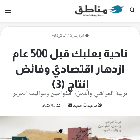
بحث عن
الق
الرئيسية
/
تحقيقات
ناحية بعلبك قبل 500 عام
ازدهار اقتصاديّ وفائض
إنتاج (3)
تربية المواشي والنحل، الطواحين ودواليب الحرير
أرسل
د. عبدالله سعيد
2025-01-22
بريدا
إلكترونيا