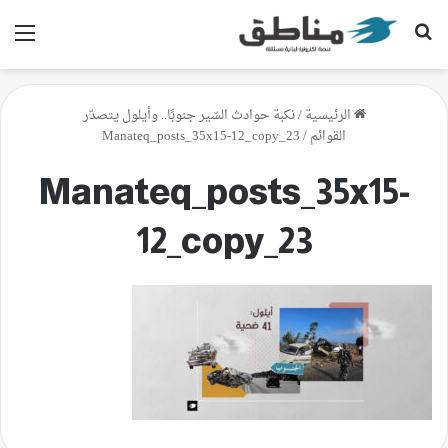
بحث عن
الق
الرئيسية
/
نكبة حوادث السّير جنوبًا.. وأيلول يتصدّر
القوائم
/
Manateq_posts_35x15-12_copy_23
Manateq_posts_35x15-
12_copy_23