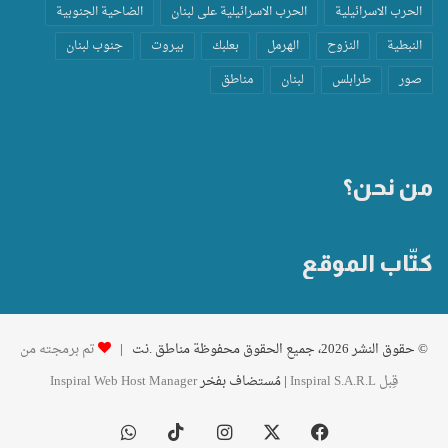
الحرب الاسرائيلية
الحرب الاسرائيلية على لبنان
الضاحية الجنوبية
النبطية
النزوح
الهرمل
بعلبك
بيروت
جنوب لبنان
صور
طرابلس
لبنان
مناطق
من نحن؟
كتّاب الموقع
© حقوق النشر 2026، جميع الحقوق محفوظة مناطق .نت |
تم برمجته من
قِبل Inspiral S.A.R.L
| مُستضاف بفخر
Inspiral Web Host Manager
فيسبوك
‫X
انستقرام
‫TikTok
واتساب