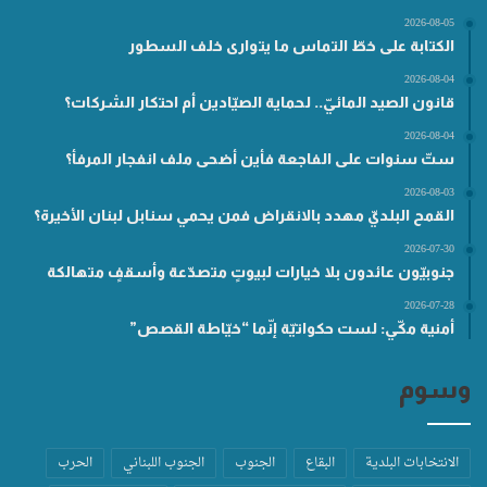
2026-08-05
الكتابة على خطّ التماس ما يتوارى خلف السطور
2026-08-04
قانون الصيد المائيّ.. لحماية الصيّادين أم احتكار الشركات؟
2026-08-04
ستّ سنوات على الفاجعة فأين أضحى ملف انفجار المرفأ؟
2026-08-03
القمح البلديّ مهدد بالانقراض فمن يحمي سنابل لبنان الأخيرة؟
2026-07-30
جنوبيّون عائدون بلا خيارات لبيوتٍ متصدّعة وأسقفٍ متهالكة
2026-07-28
أمنية مكّي: لست حكواتيّة إنّما “خيّاطة القصص”
وسوم
الانتخابات البلدية
البقاع
الجنوب
الجنوب اللبناني
الحرب